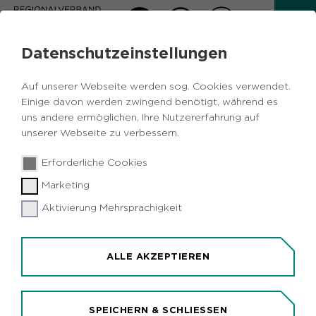
Datenschutzeinstellungen
AKTUELLES
Auf unserer Webseite werden sog. Cookies verwendet.
Zurück
Einige davon werden zwingend benötigt, während es
uns andere ermöglichen, Ihre Nutzererfahrung auf
unserer Webseite zu verbessern.
Tourismus
Freizeit
Metropole Ruhr
05.03.2020
|
Erforderliche Cookies
NRW
Marketing
ADFC-Radreiseanalyse 2020:
RuhrtalRadweg ist wieder unter den
Aktivierung Mehrsprachigkeit
beliebtesten Radwegen
Metropole Ruhr (idr). Der RuhrtalRadweg hat es
ALLE AKZEPTIEREN
wieder unter die Top 3 der Radfernwege in
Deutschland geschafft. In der aktuellen ADFC-
Radreiseanalyse konnte die Route ihre Position
SPEICHERN & SCHLIESSEN