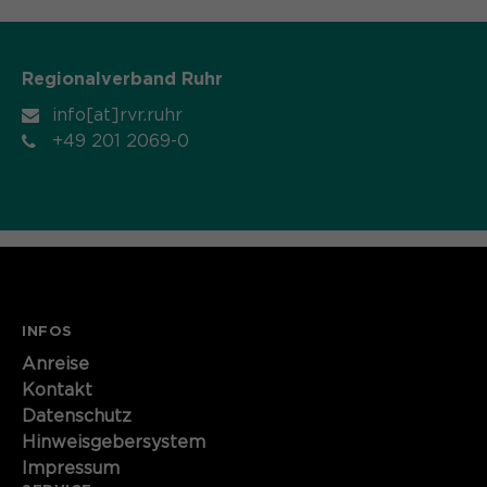
Name
cookie_optin
Anbieter
Regionalverband Ruhr
Sgalinski
info[at]rvr.ruhr
Laufzeit
1 Monat
+49 201 2069-0
Speichert den Zustimmungsstatus des
Zweck
Benutzers für Cookies auf der
aktuellen Domäne.
INFOS
Anreise
Kontakt
Datenschutz
Hinweisgebersystem
Impressum