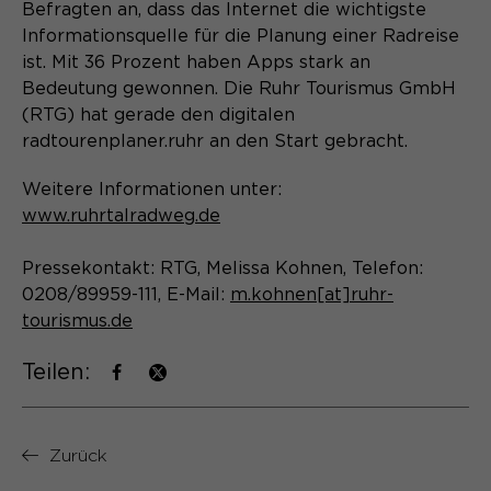
Laufzeit
Schließen des Browsers wieder
Befragten an, dass das Internet die wichtigste
gelöscht.
Informationsquelle für die Planung einer Radreise
ist. Mit 36 Prozent haben Apps stark an
Name
_pk_ref.*
PHPs Standard Sitzungs- Identifikation
Zweck
Bedeutung gewonnen. Die Ruhr Tourismus GmbH
(Formulare).
Anbieter
(RTG) hat gerade den digitalen
Matomo
radtourenplaner.ruhr an den Start gebracht.
Laufzeit
6 Monate
Weitere Informationen unter:
Name
be_typo_user
Zweck
Speichert die Herkunft des Besuchers.
www.ruhrtalradweg.de
Anbieter
TYPO3
Pressekontakt: RTG, Melissa Kohnen, Telefon:
0208/89959-111, E-Mail:
m.kohnen[at]ruhr-
Laufzeit
Ende der Sitzung
Name
MATOMO_SESSID
tourismus.de
Dieser Cookie teilt der Webseite mit,
Anbieter
Matomo
ob ein Besucher im Typo3-Backend
Teilen:
Zweck
angemeldet ist und die Rechte besitzt
Laufzeit
Sitzung
diese zu verwalten.
Zurück
Temporäre Session-ID, ohne
Zweck
personenbezogene Daten.