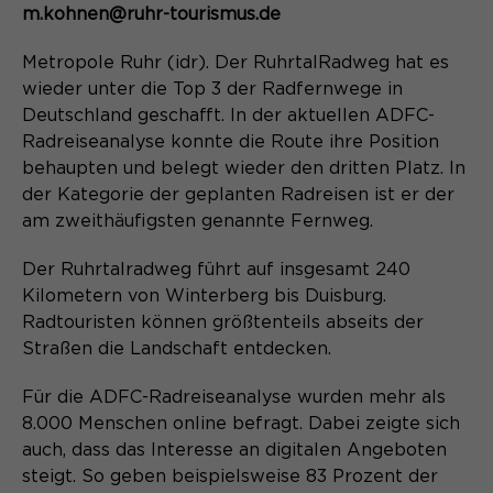
Content Management System dieser
m.kohnen@ruhr-tourismus.de
Name
Cookie-Informationen
_pk_id*
Webseite. Diese Basis-Cookies sind
unerlässlich, damit Ihr Besuch auf der
Metropole Ruhr (idr). Der RuhrtalRadweg hat es
Anbieter
Matomo
Website angenehm und flüssig wird:
Aktivierung Mehrsprachigkeit
wieder unter die Top 3 der Radfernwege in
Sie ermöglichen es der Website, Sie
Laufzeit
Zweck
13 Monate
Deutschland geschafft. In der aktuellen ADFC-
Diese Cookies ermöglichen die automatische
zu erkennen und somit Ihre Sitzung
Radreiseanalyse konnte die Route ihre Position
Übersetzung der Website-Inhalte durch GTranslate.
offen zu halten. Es speichert bei
Dient zur anonymen
behaupten und belegt wieder den dritten Platz. In
Zweck
einem Benutzer-Login für einen
Wiedererkennung eines Besuchers.
Name
Cookie-Informationen
googtrans
der Kategorie der geplanten Radreisen ist er der
geschlossenen Bereich die Benutzer-
am zweithäufigsten genannte Fernweg.
ID als verschlüsselten Wert (sog.
Anbieter
GTranslate Inc.
"hash-Wert") zum entsprechenden
Der Ruhrtalradweg führt auf insgesamt 240
Datenbankeintrag des Nutzers.
Laufzeit
1 Jahr
Name
_pk_ses*
Kilometern von Winterberg bis Duisburg.
Radtouristen können größtenteils abseits der
Speichert die vom Nutzer gewählte
Anbieter
Matomo
Straßen die Landschaft entdecken.
Zweck
Sprache für die automatische
Name
PHPSESSID
Übersetzung der Website.
Laufzeit
30 Minuten
Für die ADFC-Radreiseanalyse wurden mehr als
Anbieter
8.000 Menschen online befragt. Dabei zeigte sich
Session-Cookies
Speichert vorübergehend Daten der
Zweck
auch, dass das Interesse an digitalen Angeboten
aktuellen Sitzung.
Der Session Cookie wird beim
steigt. So geben beispielsweise 83 Prozent der