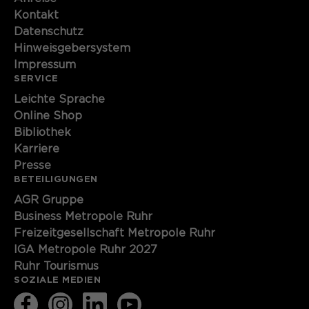
Kontakt
Name
cookie_optin
Datenschutz
Hinweisgebersystem
Anbieter
Sgalinski
Impressum
SERVICE
Laufzeit
1 Monat
Leichte Sprache
Speichert den Zustimmungsstatus des
Online Shop
Zweck
Benutzers für Cookies auf der
Bibliothek
aktuellen Domäne.
Karriere
Presse
BETEILIGUNGEN
AGR Gruppe
Business Metropole Ruhr
Freizeitgesellschaft Metropole Ruhr
IGA Metropole Ruhr 2027
Ruhr Tourismus
SOZIALE MEDIEN