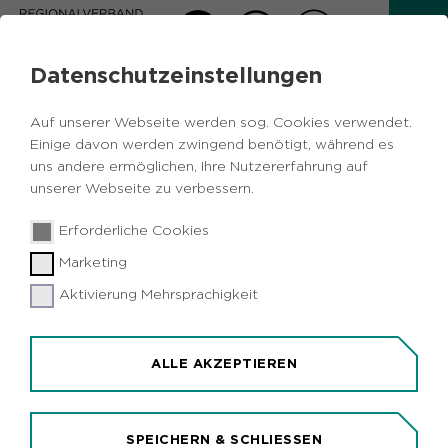
Datenschutzeinstellungen
AKTUELLES
Auf unserer Webseite werden sog. Cookies verwendet.
Zurück
Einige davon werden zwingend benötigt, während es
uns andere ermöglichen, Ihre Nutzererfahrung auf
unserer Webseite zu verbessern.
Kulturelles
Metropole Ruhr
18.01.2018
|
Erforderliche Cookies
Bildband "Licht im Schacht" zeigt Mode
Marketing
und Kunst im Zechenambiente
Aktivierung Mehrsprachigkeit
Hattingen (idr). Industriekulisse trifft auf Mode und
Kunst: Für seinen Bildband "Licht im Schacht" hat
Fotograf Peter Kallwitz Künstler und Models in
ALLE AKZEPTIEREN
alten Zechengebäuden im Ruhrgebiet abgelichtet.
Er stellt in seinen Schwarz-Weiß-Aufnahmen den
maroden Charme einer vergangenen Epoche
SPEICHERN & SCHLIESSEN