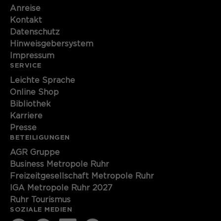
Anreise
Name
cookie_optin
Kontakt
Datenschutz
Anbieter
Sgalinski
Hinweisgebersystem
Impressum
Laufzeit
1 Monat
SERVICE
Speichert den Zustimmungsstatus des
Leichte Sprache
Zweck
Benutzers für Cookies auf der
Online Shop
aktuellen Domäne.
Bibliothek
Karriere
Presse
BETEILIGUNGEN
AGR Gruppe
Business Metropole Ruhr
Freizeitgesellschaft Metropole Ruhr
IGA Metropole Ruhr 2027
Ruhr Tourismus
SOZIALE MEDIEN