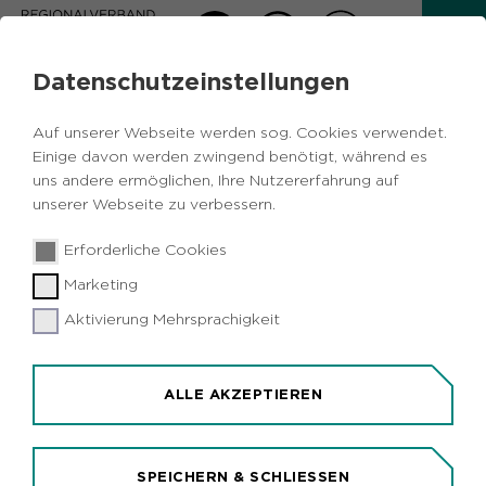
Datenschutzeinstellungen
AKTUELLES
Auf unserer Webseite werden sog. Cookies verwendet.
Zurück
Einige davon werden zwingend benötigt, während es
uns andere ermöglichen, Ihre Nutzererfahrung auf
unserer Webseite zu verbessern.
Vermischtes
Umwelt
Metropole Ruhr
26.06.2018
|
Erforderliche Cookies
Contracting-Projekt im Rathaus Essen:
Marketing
Sanierung ist abgeschlossen
Aktivierung Mehrsprachigkeit
Essen (idr). Die Stadt Essen hat nach einem Jahr
die energetische Sanierung ihres Rathauses
abgeschlossen. Die zehn Millionen Euro teure
ALLE AKZEPTIEREN
Maßnahme wurde als Energiespar-Contracting
umgesetzt, d.h. die Investitionen refinanzieren sich
durch die verringerten Energiekosten. Eine Million
SPEICHERN & SCHLIESSEN