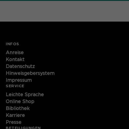
Name
cookie_optin
Anbieter
Sgalinski
Laufzeit
1 Monat
INFOS
Speichert den Zustimmungsstatus des
Zweck
Benutzers für Cookies auf der
Anreise
aktuellen Domäne.
Kontakt
Datenschutz
Hinweisgebersystem
Impressum
SERVICE
Leichte Sprache
Online Shop
Bibliothek
Karriere
Presse
BETEILIGUNGEN