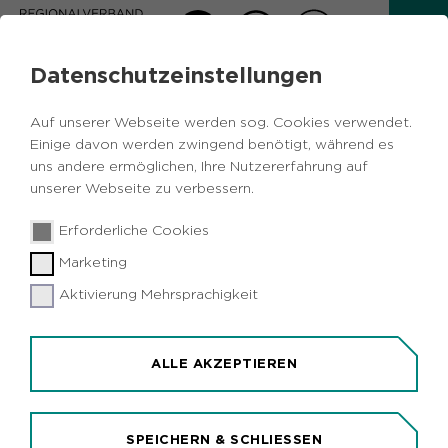
Datenschutzeinstellungen
AKTUELLES
Auf unserer Webseite werden sog. Cookies verwendet.
Zurück
Einige davon werden zwingend benötigt, während es
uns andere ermöglichen, Ihre Nutzererfahrung auf
unserer Webseite zu verbessern.
Bildung
Metropole Ruhr
NRW
14.05.2019
|
Erforderliche Cookies
Soziales
Marketing
Dortmund gewinnt Deutschen Kita-
Preis
Aktivierung Mehrsprachigkeit
Dortmund (idr). Das Dortmunder Netzwerk
"INFamilie Hannibal- und Brunnenstraßenviertel"
ALLE AKZEPTIEREN
belegt beim Deutschen Kita-Preis den ersten
Platz in der Kategorie "Lokales Bündnis für frühe
Bildung des Jahres". Die Auszeichnung ist mit
SPEICHERN & SCHLIESSEN