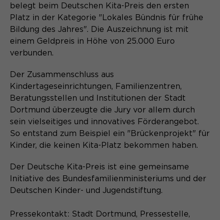
Content Management System dieser
belegt beim Deutschen Kita-Preis den ersten
Name
Cookie-Informationen
_pk_id*
Webseite. Diese Basis-Cookies sind
Platz in der Kategorie "Lokales Bündnis für frühe
unerlässlich, damit Ihr Besuch auf der
Anbieter
Matomo
Bildung des Jahres". Die Auszeichnung ist mit
Website angenehm und flüssig wird:
Aktivierung Mehrsprachigkeit
einem Geldpreis in Höhe von 25.000 Euro
Sie ermöglichen es der Website, Sie
Laufzeit
Zweck
13 Monate
verbunden.
Diese Cookies ermöglichen die automatische
zu erkennen und somit Ihre Sitzung
Übersetzung der Website-Inhalte durch GTranslate.
offen zu halten. Es speichert bei
Dient zur anonymen
Der Zusammenschluss aus
Zweck
einem Benutzer-Login für einen
Wiedererkennung eines Besuchers.
Name
Cookie-Informationen
googtrans
Kindertageseinrichtungen, Familienzentren,
geschlossenen Bereich die Benutzer-
Beratungsstellen und Institutionen der Stadt
ID als verschlüsselten Wert (sog.
Anbieter
GTranslate Inc.
Dortmund überzeugte die Jury vor allem durch
"hash-Wert") zum entsprechenden
Datenbankeintrag des Nutzers.
sein vielseitiges und innovatives Förderangebot.
Laufzeit
1 Jahr
Name
_pk_ses*
So entstand zum Beispiel ein "Brückenprojekt" für
Kinder, die keinen Kita-Platz bekommen haben.
Speichert die vom Nutzer gewählte
Anbieter
Matomo
Zweck
Sprache für die automatische
Der Deutsche Kita-Preis ist eine gemeinsame
Name
PHPSESSID
Übersetzung der Website.
Laufzeit
30 Minuten
Initiative des Bundesfamilienministeriums und der
Anbieter
Session-Cookies
Deutschen Kinder- und Jugendstiftung.
Speichert vorübergehend Daten der
Zweck
aktuellen Sitzung.
Der Session Cookie wird beim
Pressekontakt: Stadt Dortmund, Pressestelle,