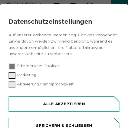
Datenschutzeinstellungen
AKTUELLES
Auf unserer Webseite werden sog. Cookies verwendet.
Zurück
Einige davon werden zwingend benötigt, während es
uns andere ermöglichen, Ihre Nutzererfahrung auf
unserer Webseite zu verbessern.
Sport & Sportpolitik
Metropole Ruhr
10.04.2018
|
Erforderliche Cookies
Ehrungen für sieben Olympiateilnehmer
Marketing
aus dem Ruhrgebiet
Aktivierung Mehrsprachigkeit
Düsseldorf/Metropole Ruhr (idr). Sieben Sportler
aus dem Ruhrgebiet, die an den Olympischen
Winterspielen in Pyeongchang teilnahmen,
ALLE AKZEPTIEREN
erhielten heute Teilnahmeprämien der
Sportstiftung NRW in Höhe von je 3.500 Euro.
Dazu gehören drei Bobfahrerinnen: Annika
SPEICHERN & SCHLIESSEN