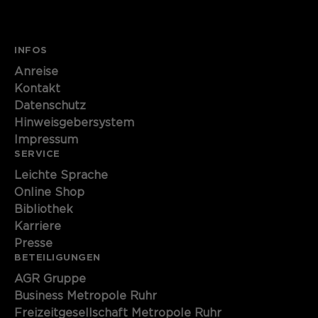
Name
cookie_optin
Anbieter
INFOS
Sgalinski
Anreise
Laufzeit
1 Monat
Kontakt
Datenschutz
Speichert den Zustimmungsstatus des
Hinweisgebersystem
Zweck
Benutzers für Cookies auf der
Impressum
aktuellen Domäne.
SERVICE
Leichte Sprache
Online Shop
Bibliothek
Karriere
Presse
BETEILIGUNGEN
AGR Gruppe
Business Metropole Ruhr
Freizeitgesellschaft Metropole Ruhr