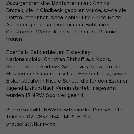
Content Management System dieser
Dazu gehören drei Bobfahrerinnen: Annika
Name
Cookie-Informationen
_pk_id*
Webseite. Diese Basis-Cookies sind
Drazek, die in Gladbeck geboren wurde, sowie die
unerlässlich, damit Ihr Besuch auf der
Anbieter
Dortmunderinnen Anna Köhler und Erline Nolte.
Matomo
Website angenehm und flüssig wird:
Aktivierung Mehrsprachigkeit
Auch der gebürtige Dortmunder Bobfahrer
Sie ermöglichen es der Website, Sie
Laufzeit
Zweck
13 Monate
Christopher Weber kann sich über die Prämie
Diese Cookies ermöglichen die automatische
zu erkennen und somit Ihre Sitzung
Übersetzung der Website-Inhalte durch GTranslate.
freuen.
offen zu halten. Es speichert bei
Dient zur anonymen
Zweck
einem Benutzer-Login für einen
Wiedererkennung eines Besuchers.
Name
Cookie-Informationen
googtrans
Ebenfalls Geld erhielten Eishockey-
geschlossenen Bereich die Benutzer-
Nationalspieler Christian Ehrhoff aus Moers,
ID als verschlüsselten Wert (sog.
Anbieter
GTranslate Inc.
Skirennläufer Andreas Sander aus Schwelm, der
"hash-Wert") zum entsprechenden
Datenbankeintrag des Nutzers.
Mitglied der Skigemeinschaft Ennepetal ist, sowie
Laufzeit
1 Jahr
Name
_pk_ses*
Eiskunstläuferin Nicole Schott, die für den Essener
Jugend-Eiskunstlauf Verein startet. Insgesamt
Speichert die vom Nutzer gewählte
Anbieter
Matomo
wurden 13 NRW-Sportler geehrt.
Zweck
Sprache für die automatische
Name
PHPSESSID
Übersetzung der Website.
Laufzeit
30 Minuten
Pressekontakt: NRW-Staatskanzlei, Pressestelle,
Anbieter
Session-Cookies
Telefon: 0211/837-1134, -1405, E-Mail:
Speichert vorübergehend Daten der
Zweck
aktuellen Sitzung.
presse[at]stk.nrw.de
Der Session Cookie wird beim