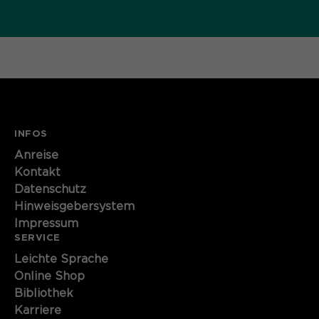
Name
cookie_optin
Anbieter
Sgalinski
Laufzeit
1 Monat
Speichert den Zustimmungsstatus des
Zweck
Benutzers für Cookies auf der
INFOS
aktuellen Domäne.
Anreise
Kontakt
Datenschutz
Hinweisgebersystem
Impressum
SERVICE
Leichte Sprache
Online Shop
Bibliothek
Karriere