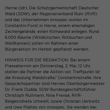
Content Management System dieser
Name
Cookie-Informationen
_pk_id*
Webseite. Diese Basis-Cookies sind
Herne (idr). Die Schutzgemeinschaft Deutscher
unerlässlich, damit Ihr Besuch auf der
Wald (SDW), der Regionalverband Ruhr (RVR)
Anbieter
Matomo
Website angenehm und flüssig wird:
Aktivierung Mehrsprachigkeit
und das Unternehmen innospec wollen im
Sie ermöglichen es der Website, Sie
Laufzeit
Zweck
13 Monate
Constantin-Forst in Herne, einem ehemaligen
Diese Cookies ermöglichen die automatische
zu erkennen und somit Ihre Sitzung
Zechengelände, einen Klimawald anlegen. Rund
Übersetzung der Website-Inhalte durch GTranslate.
offen zu halten. Es speichert bei
Dient zur anonymen
6.000 Bäume (Wildkirschen, Rotbuchen und
Zweck
einem Benutzer-Login für einen
Wiedererkennung eines Besuchers.
Name
Cookie-Informationen
googtrans
Weißtannen) sollen im Rahmen einer
geschlossenen Bereich die Benutzer-
Bürgeraktion im Herbst gepflanzt werden.
ID als verschlüsselten Wert (sog.
Anbieter
GTranslate Inc.
"hash-Wert") zum entsprechenden
HINWEIS FÜR DIE REDAKTION: Bei einem
Datenbankeintrag des Nutzers.
Laufzeit
1 Jahr
Name
_pk_ses*
Pressetermin am Donnerstag, 2. Mai, 12 Uhr,
stellen die Partner die Aktion vor. Treffpunkt ist
Speichert die vom Nutzer gewählte
Anbieter
Matomo
die Kreuzung Waldstraße/ Constantinstraße. Ihre
Zweck
Sprache für die automatische
Gesprächspartner sind Hernes Oberbürgermeister
Name
PHPSESSID
Übersetzung der Website.
Laufzeit
30 Minuten
Dr. Frank Dudda, SDW-Bundesgeschäftsführer
Anbieter
Session-Cookies
Christoph Rullmann, Nina Frense, RVR-
Speichert vorübergehend Daten der
Zweck
Beigeordnete Umwelt, sowie Christian Uerkwitz
aktuellen Sitzung.
Der Session Cookie wird beim
und Uwe Plattes von innospec. Sie werden bei