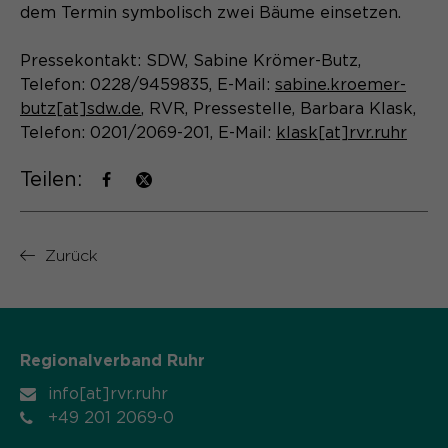
Laufzeit
Schließen des Browsers wieder
dem Termin symbolisch zwei Bäume einsetzen.
gelöscht.
Pressekontakt: SDW, Sabine Krömer-Butz,
Name
_pk_ref.*
PHPs Standard Sitzungs- Identifikation
Zweck
Telefon: 0228/9459835, E-Mail:
sabine.kroemer-
(Formulare).
Anbieter
Matomo
butz[at]sdw.de
, RVR, Pressestelle, Barbara Klask,
Telefon: 0201/2069-201, E-Mail:
klask[at]rvr.ruhr
Laufzeit
6 Monate
Teilen:
Name
be_typo_user
Zweck
Speichert die Herkunft des Besuchers.
Anbieter
TYPO3
Zurück
Laufzeit
Ende der Sitzung
Name
MATOMO_SESSID
Dieser Cookie teilt der Webseite mit,
Anbieter
Matomo
ob ein Besucher im Typo3-Backend
Zweck
angemeldet ist und die Rechte besitzt
Regionalverband Ruhr
Laufzeit
Sitzung
diese zu verwalten.
info[at]rvr.ruhr
Temporäre Session-ID, ohne
+49 201 2069-0
Zweck
personenbezogene Daten.