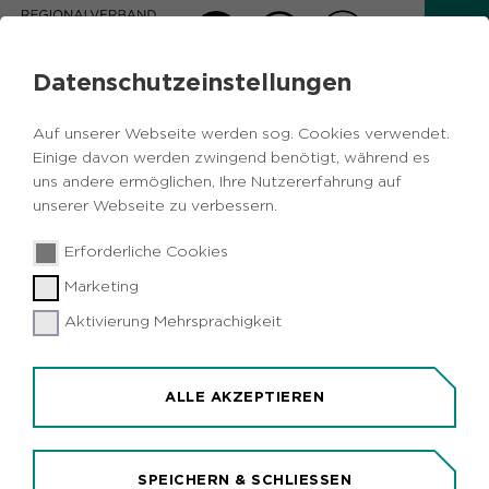
Datenschutzeinstellungen
AKTUELLES
Auf unserer Webseite werden sog. Cookies verwendet.
Zurück
Einige davon werden zwingend benötigt, während es
uns andere ermöglichen, Ihre Nutzererfahrung auf
unserer Webseite zu verbessern.
Vermischtes
Umwelt
Metropole
30.04.2019
|
Erforderliche Cookies
Ruhr
Herne
Marketing
Einladung zum Pressetermin: SDW und
RVR planen Pflanzaktion mit Bürgern
Aktivierung Mehrsprachigkeit
auf Constantin-Gelände
Herne (idr). Die Schutzgemeinschaft Deutscher
ALLE AKZEPTIEREN
Wald (SDW), der Regionalverband Ruhr (RVR)
und das Unternehmen innospec wollen im
Constantin-Forst in Herne, einem ehemaligen
SPEICHERN & SCHLIESSEN