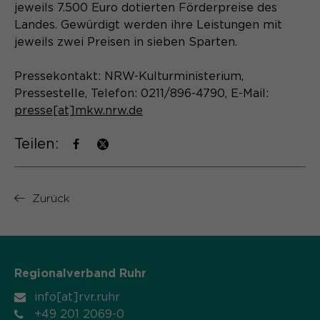
Laufzeit
Schließen des Browsers wieder
jeweils 7.500 Euro dotierten Förderpreise des
gelöscht.
Landes. Gewürdigt werden ihre Leistungen mit
jeweils zwei Preisen in sieben Sparten.
Name
_pk_ref.*
PHPs Standard Sitzungs- Identifikation
Zweck
(Formulare).
Anbieter
Matomo
Pressekontakt: NRW-Kulturministerium,
Pressestelle, Telefon: 0211/896-4790, E-Mail:
Laufzeit
6 Monate
presse[at]mkw.nrw.de
Name
be_typo_user
Zweck
Speichert die Herkunft des Besuchers.
Teilen:
Anbieter
TYPO3
Laufzeit
Ende der Sitzung
Zurück
Name
MATOMO_SESSID
Dieser Cookie teilt der Webseite mit,
Anbieter
Matomo
ob ein Besucher im Typo3-Backend
Zweck
angemeldet ist und die Rechte besitzt
Laufzeit
Sitzung
diese zu verwalten.
Regionalverband Ruhr
info[at]rvr.ruhr
Temporäre Session-ID, ohne
Zweck
personenbezogene Daten.
+49 201 2069-0