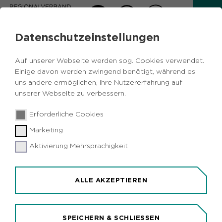
Datenschutzeinstellungen
AKTUELLES
Auf unserer Webseite werden sog. Cookies verwendet.
Zurück
Einige davon werden zwingend benötigt, während es
uns andere ermöglichen, Ihre Nutzererfahrung auf
unserer Webseite zu verbessern.
Kulturelles
Metropole Ruhr
17.10.2017
|
Erforderliche Cookies
Förderpreise des Landes für zwei junge
Marketing
Theaterkünstler in der Metropole Ruhr
Aktivierung Mehrsprachigkeit
Duisburg/Dortmund (idr). Die Förderpreise des
Landes in der Kategorie "Theater" gehen an zwei
junge Künstler im Ruhrgebiet. Die Duisburger
ALLE AKZEPTIEREN
Schauspielerin Marissa studierte an der Folkwang
Universität der Künste. Ihr erstes Engagement
führte sie ans Schlosstheater Moers, wo sie vor
SPEICHERN & SCHLIESSEN