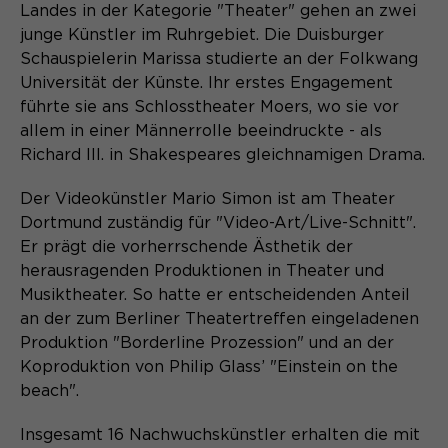
Content Management System dieser
Landes in der Kategorie "Theater" gehen an zwei
Name
Cookie-Informationen
_pk_id*
Webseite. Diese Basis-Cookies sind
junge Künstler im Ruhrgebiet. Die Duisburger
unerlässlich, damit Ihr Besuch auf der
Anbieter
Schauspielerin Marissa studierte an der Folkwang
Matomo
Website angenehm und flüssig wird:
Aktivierung Mehrsprachigkeit
Universität der Künste. Ihr erstes Engagement
Sie ermöglichen es der Website, Sie
Laufzeit
Zweck
13 Monate
führte sie ans Schlosstheater Moers, wo sie vor
Diese Cookies ermöglichen die automatische
zu erkennen und somit Ihre Sitzung
Übersetzung der Website-Inhalte durch GTranslate.
allem in einer Männerrolle beeindruckte - als
offen zu halten. Es speichert bei
Dient zur anonymen
Richard III. in Shakespeares gleichnamigen Drama.
Zweck
einem Benutzer-Login für einen
Wiedererkennung eines Besuchers.
Name
Cookie-Informationen
googtrans
geschlossenen Bereich die Benutzer-
Der Videokünstler Mario Simon ist am Theater
ID als verschlüsselten Wert (sog.
Anbieter
GTranslate Inc.
Dortmund zuständig für "Video-Art/Live-Schnitt".
"hash-Wert") zum entsprechenden
Datenbankeintrag des Nutzers.
Er prägt die vorherrschende Ästhetik der
Laufzeit
1 Jahr
Name
_pk_ses*
herausragenden Produktionen in Theater und
Musiktheater. So hatte er entscheidenden Anteil
Speichert die vom Nutzer gewählte
Anbieter
Matomo
an der zum Berliner Theatertreffen eingeladenen
Zweck
Sprache für die automatische
Name
PHPSESSID
Übersetzung der Website.
Produktion "Borderline Prozession" und an der
Laufzeit
30 Minuten
Koproduktion von Philip Glass’ "Einstein on the
Anbieter
Session-Cookies
beach".
Speichert vorübergehend Daten der
Zweck
aktuellen Sitzung.
Der Session Cookie wird beim
Insgesamt 16 Nachwuchskünstler erhalten die mit