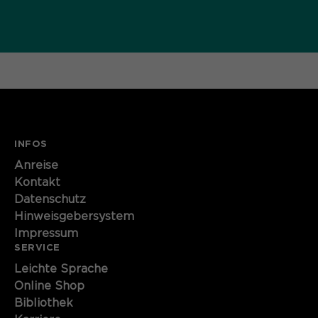
Name
cookie_optin
Anbieter
Sgalinski
Laufzeit
1 Monat
Speichert den Zustimmungsstatus des
Zweck
Benutzers für Cookies auf der
aktuellen Domäne.
INFOS
Anreise
Kontakt
Datenschutz
Hinweisgebersystem
Impressum
SERVICE
Leichte Sprache
Online Shop
Bibliothek