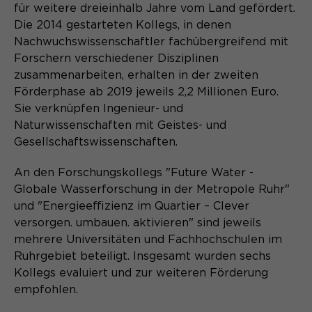
Content Management System dieser
für weitere dreieinhalb Jahre vom Land gefördert.
Name
Cookie-Informationen
_pk_id*
Webseite. Diese Basis-Cookies sind
Die 2014 gestarteten Kollegs, in denen
unerlässlich, damit Ihr Besuch auf der
Anbieter
Matomo
Nachwuchswissenschaftler fachübergreifend mit
Website angenehm und flüssig wird:
Aktivierung Mehrsprachigkeit
Forschern verschiedener Disziplinen
Sie ermöglichen es der Website, Sie
Laufzeit
Zweck
13 Monate
zusammenarbeiten, erhalten in der zweiten
Diese Cookies ermöglichen die automatische
zu erkennen und somit Ihre Sitzung
Übersetzung der Website-Inhalte durch GTranslate.
Förderphase ab 2019 jeweils 2,2 Millionen Euro.
offen zu halten. Es speichert bei
Dient zur anonymen
Zweck
Sie verknüpfen Ingenieur- und
einem Benutzer-Login für einen
Wiedererkennung eines Besuchers.
Name
Cookie-Informationen
googtrans
Naturwissenschaften mit Geistes- und
geschlossenen Bereich die Benutzer-
ID als verschlüsselten Wert (sog.
Gesellschaftswissenschaften.
Anbieter
GTranslate Inc.
"hash-Wert") zum entsprechenden
Datenbankeintrag des Nutzers.
An den Forschungskollegs "Future Water -
Laufzeit
1 Jahr
Name
_pk_ses*
Globale Wasserforschung in der Metropole Ruhr"
und "Energieeffizienz im Quartier – Clever
Speichert die vom Nutzer gewählte
Anbieter
Matomo
Zweck
versorgen. umbauen. aktivieren" sind jeweils
Sprache für die automatische
Name
PHPSESSID
Übersetzung der Website.
mehrere Universitäten und Fachhochschulen im
Laufzeit
30 Minuten
Ruhrgebiet beteiligt. Insgesamt wurden sechs
Anbieter
Session-Cookies
Kollegs evaluiert und zur weiteren Förderung
Speichert vorübergehend Daten der
Zweck
aktuellen Sitzung.
empfohlen.
Der Session Cookie wird beim