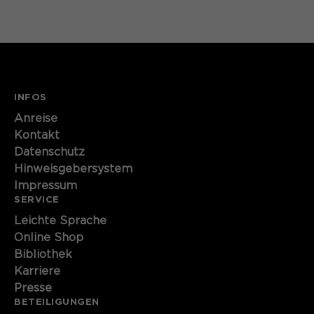
Name
cookie_optin
Anbieter
Sgalinski
Laufzeit
1 Monat
INFOS
Speichert den Zustimmungsstatus des
Anreise
Zweck
Benutzers für Cookies auf der
Kontakt
aktuellen Domäne.
Datenschutz
Hinweisgebersystem
Impressum
SERVICE
Leichte Sprache
Online Shop
Bibliothek
Karriere
Presse
BETEILIGUNGEN