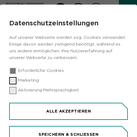
Datenschutzeinstellungen
AKTUELLES
Auf unserer Webseite werden sog. Cookies verwendet.
Zurück
Einige davon werden zwingend benötigt, während es
uns andere ermöglichen, Ihre Nutzererfahrung auf
unserer Webseite zu verbessern.
Wissenschaft & Forschung
Metropole
21.08.2018
|
Erforderliche Cookies
Ruhr
Marketing
Förderung für Forschungskollegs im
Ruhrgebiet wird fortgesetzt
Aktivierung Mehrsprachigkeit
Düsseldorf/Metropole Ruhr (idr). Zwei NRW-
Forschungskollegs in der Metropole Ruhr werden
ALLE AKZEPTIEREN
für weitere dreieinhalb Jahre vom Land gefördert.
Die 2014 gestarteten Kollegs, in denen
Nachwuchswissenschaftler fachübergreifend mit
SPEICHERN & SCHLIESSEN