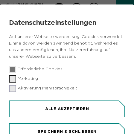
Datenschutzeinstellungen
AKTUELLES
Auf unserer Webseite werden sog. Cookies verwendet.
Zurück
Einige davon werden zwingend benötigt, während es
uns andere ermöglichen, Ihre Nutzererfahrung auf
unserer Webseite zu verbessern.
Wissenschaft & Forschung
Metropole
17.09.2019
|
Erforderliche Cookies
Ruhr
NRW
Essen
Marketing
FOM-Studie zeigt: Menschen fürchten
Fremdbestimmung durch Künstliche
Aktivierung Mehrsprachigkeit
Intelligenz
Essen (idr). Die Menschen sehen der
ALLE AKZEPTIEREN
Weiterentwicklung und dem Einsatz Künstlicher
Intelligenz (KI) mit gemischten Gefühlen
entgegen. Das zeigt eine Untersuchung der FOM
SPEICHERN & SCHLIESSEN