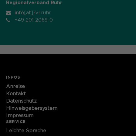
Regionalverband Ruhr
Name
cookie_optin
info[at]rvr.ruhr
+49 201 2069-0
Anbieter
Sgalinski
Laufzeit
1 Monat
Speichert den Zustimmungsstatus des
Zweck
Benutzers für Cookies auf der
aktuellen Domäne.
INFOS
Anreise
Kontakt
Datenschutz
Hinweisgebersystem
Impressum
SERVICE
Leichte Sprache