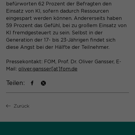
Laufzeit
Schließen des Browsers wieder
befürworten 62 Prozent der Befragten den
gelöscht.
Einsatz von KI, sofern dadurch Ressourcen
eingespart werden können. Andererseits haben
Name
_pk_ref.*
PHPs Standard Sitzungs- Identifikation
Zweck
59 Prozent das Gefühl, bei zu großem Einsatz von
(Formulare).
Anbieter
Matomo
KI fremdgesteuert zu sein. Selbst in der
Generation der 17- bis 23-Jährigen findet sich
Laufzeit
6 Monate
diese Angst bei der Hälfte der Teilnehmer.
Name
be_typo_user
Zweck
Speichert die Herkunft des Besuchers.
Pressekontakt: FOM, Prof. Dr. Oliver Gansser, E-
Anbieter
TYPO3
Mail:
oliver.gansser[at]fom.de
Laufzeit
Ende der Sitzung
Teilen:
Name
MATOMO_SESSID
Dieser Cookie teilt der Webseite mit,
Anbieter
Matomo
ob ein Besucher im Typo3-Backend
Zweck
Zurück
angemeldet ist und die Rechte besitzt
Laufzeit
Sitzung
diese zu verwalten.
Temporäre Session-ID, ohne
Zweck
personenbezogene Daten.