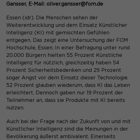
Content Management System dieser
Gansser, E-Mail: oliver.gansser@fom.de
Name
Cookie-Informationen
_pk_id*
Webseite. Diese Basis-Cookies sind
unerlässlich, damit Ihr Besuch auf der
Essen (idr). Die Menschen sehen der
Anbieter
Matomo
Website angenehm und flüssig wird:
Aktivierung Mehrsprachigkeit
Weiterentwicklung und dem Einsatz Künstlicher
Sie ermöglichen es der Website, Sie
Laufzeit
Zweck
13 Monate
Intelligenz (KI) mit gemischten Gefühlen
Diese Cookies ermöglichen die automatische
zu erkennen und somit Ihre Sitzung
entgegen. Das zeigt eine Untersuchung der FOM
Übersetzung der Website-Inhalte durch GTranslate.
offen zu halten. Es speichert bei
Dient zur anonymen
Hochschule, Essen. In einer Befragung unter rund
Zweck
einem Benutzer-Login für einen
Wiedererkennung eines Besuchers.
Name
Cookie-Informationen
googtrans
20.000 Bürgern hielten 55 Prozent Künstliche
geschlossenen Bereich die Benutzer-
Intelligenz für nützlich, gleichzeitig haben 54
ID als verschlüsselten Wert (sog.
Anbieter
GTranslate Inc.
"hash-Wert") zum entsprechenden
Prozent Sicherheitsbedenken und 29 Prozent
Datenbankeintrag des Nutzers.
sogar Angst vor dem Einsatz dieser Technologie.
Laufzeit
1 Jahr
Name
_pk_ses*
52 Prozent glauben wiederum, dass KI das Leben
erleichtert. Dennoch gaben nur 19 Prozent der
Speichert die vom Nutzer gewählte
Anbieter
Matomo
Zweck
Sprache für die automatische
Teilnehmer an, dass sie Produkte mit KI bereits
Name
PHPSESSID
Übersetzung der Website.
nutzen.
Laufzeit
30 Minuten
Anbieter
Session-Cookies
Auch bei der Frage nach der Zukunft von und mit
Speichert vorübergehend Daten der
Zweck
Künstlicher Intelligenz sind die Meinungen in der
aktuellen Sitzung.
Der Session Cookie wird beim
Bevölkerung äußerst ambivalent. Einerseits