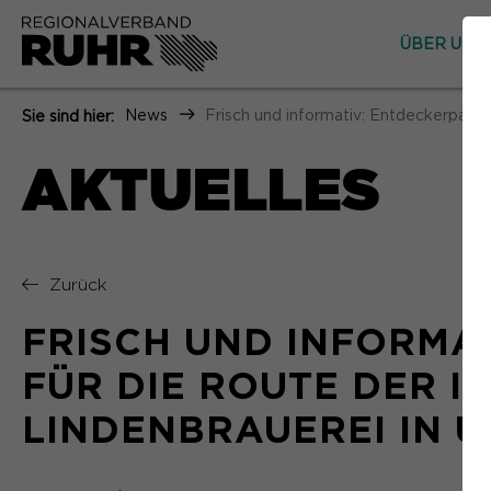
ÜBER UNS
News
Frisch und informativ: Entdeckerpass 2
Sie sind hier:
AKTUELLES
Zurück
FRISCH UND INFORMAT
FÜR DIE ROUTE DER I
LINDENBRAUEREI IN 