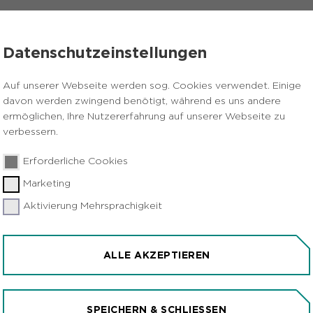
VERANSTALTUNGEN
PRESSE
KARRIERE
Datenschutzeinstellungen
018 für die Route der Industriekultur führt zur Lindenbrauerei in 
Auf unserer Webseite werden sog. Cookies verwendet. Einige
davon werden zwingend benötigt, während es uns andere
ermöglichen, Ihre Nutzererfahrung auf unserer Webseite zu
verbessern.
Erforderliche Cookies
Marketing
Aktivierung Mehrsprachigkeit
IV: ENTDECKERPASS 2
NDUSTRIEKULTUR FÜHRT
ALLE AKZEPTIEREN
UNNA
SPEICHERN & SCHLIESSEN