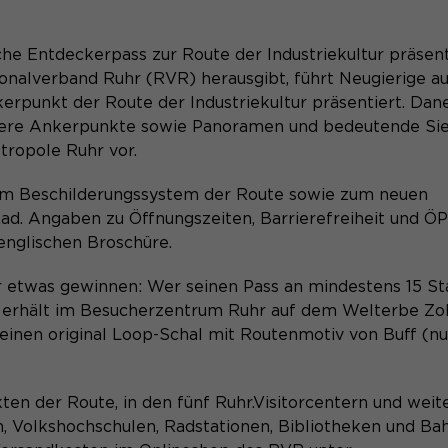
Besuch auf der Website angenehm und
Anbieter
Matomo
flüssig wird: Sie ermöglichen es der Website,
Aktivierung Mehrsprachigkeit
Zweck
che Entdeckerpass zur Route der Industriekultur präsenti
Sie zu erkennen und somit Ihre Sitzung offen
Laufzeit
13 Monate
onalverband Ruhr (RVR) herausgibt, führt Neugierige a
Diese Cookies ermöglichen die automatische Übersetzung
zu halten. Es speichert bei einem Benutzer-
der Website-Inhalte durch GTranslate.
erpunkt der Route der Industriekultur präsentiert. Dane
Login für einen geschlossenen Bereich die
Dient zur anonymen Wiedererkennung eines
Zweck
itere Ankerpunkte sowie Panoramen und bedeutende Si
Benutzer-ID als verschlüsselten Wert (sog.
Besuchers.
Name
Cookie-Informationen
googtrans
tropole Ruhr vor.
"hash-Wert") zum entsprechenden
Datenbankeintrag des Nutzers.
Anbieter
GTranslate Inc.
m Beschilderungssystem der Route sowie zum neuen
 Rad. Angaben zu Öffnungszeiten, Barrierefreiheit und Ö
Laufzeit
1 Jahr
Name
_pk_ses*
englischen Broschüre.
Name
PHPSESSID
Speichert die vom Nutzer gewählte Sprache
Anbieter
Matomo
r etwas gewinnen: Wer seinen Pass an mindestens 15 S
Zweck
für die automatische Übersetzung der
, erhält im Besucherzentrum Ruhr auf dem Welterbe Zol
Anbieter
Session-Cookies
Website.
Laufzeit
30 Minuten
inen original Loop-Schal mit Routenmotiv von Buff (nu
Der Session Cookie wird beim Schließen des
Speichert vorübergehend Daten der aktuellen
Laufzeit
Zweck
Browsers wieder gelöscht.
Sitzung.
ten der Route, in den fünf Ruhr.Visitorcentern und weit
PHPs Standard Sitzungs- Identifikation
rn, Volkshochschulen, Radstationen, Bibliotheken und B
Zweck
(Formulare).