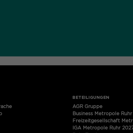
Speichert den Zustimmungsstatus des
Zweck
Benutzers für Cookies auf der aktuellen
Domäne.
BETEILIGUNGEN
rache
AGR Gruppe
p
Business Metropole Ruhr
Freizeitgesellschaft Met
IGA Metropole Ruhr 202