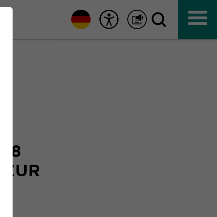
Unna
018
 ZUR