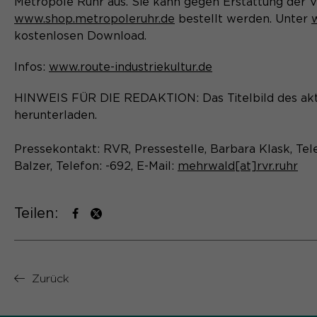
Metropole Ruhr aus. Sie kann gegen Erstattung der
www.shop.metropoleruhr.de
bestellt werden. Unter
kostenlosen Download.
Infos:
www.route-industriekultur.de
HINWEIS FÜR DIE REDAKTION: Das Titelbild des akt
herunterladen.
Pressekontakt: RVR, Pressestelle, Barbara Klask, Tel
Balzer, Telefon: -692, E-Mail:
mehrwald[at]rvr.ruhr
Teilen:
Zurück