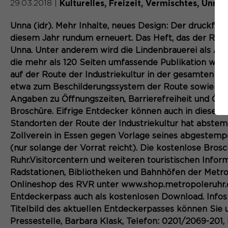
Kulturelles
Freizeit
Vermischtes
Unna
29.03.2018
|
Unna (idr). Mehr Inhalte, neues Design: Der druckfris
diesem Jahr rundum erneuert. Das Heft, das der Regi
Unna. Unter anderem wird die Lindenbrauerei als Ank
die mehr als 120 Seiten umfassende Publikation we
auf der Route der Industriekultur in der gesamten 
etwa zum Beschilderungssystem der Route sowie zum 
Angaben zu Öffnungszeiten, Barrierefreiheit und ÖP
Broschüre. Eifrige Entdecker können auch in diesem
Standorten der Route der Industriekultur hat abste
Zollverein in Essen gegen Vorlage seines abgestemp
(nur solange der Vorrat reicht). Die kostenlose Brosc
Ruhr.Visitorcentern und weiteren touristischen Infor
Radstationen, Bibliotheken und Bahnhöfen der Metro
Onlineshop des RVR unter www.shop.metropoleruhr.de
Entdeckerpass auch als kostenlosen Download. Info
Titelbild des aktuellen Entdeckerpasses können Sie 
Pressestelle, Barbara Klask, Telefon: 0201/2069-201, 