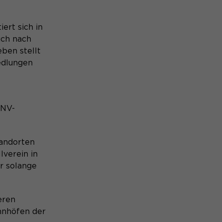
ert sich in
uch nach
ben stellt
edlungen
PNV-
tandorten
lverein in
r solange
eren
ahnhöfen der