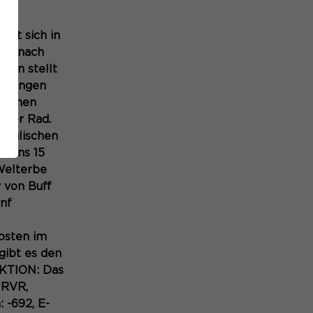
ert sich in
uch nach
ben stellt
edlungen
ationen
 per Rad.
englischen
stens 15
Welterbe
 von Buff
ünf
osten im
gibt es den
AKTION: Das
 RVR,
 -692, E-