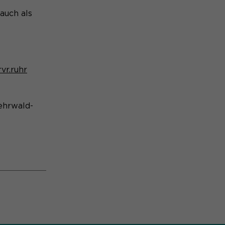
auch als
vr.ruhr
ehrwald-