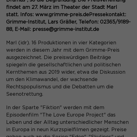
Dramas", so die Begründung. Die Preisverleihung
Laufzeit
Schließen des Browsers wieder
findet am 27. März im Theater der Stadt Marl
gelöscht.
statt. Infos: www.grimme-preis.dePressekontakt:
Name
_pk_ref.*
PHPs Standard Sitzungs- Identifikation
Grimme-Institut, Lars Gräßer, Telefon: 02365/9189-
Zweck
(Formulare).
88, E-Mail: presse@grimme-institut.de
Anbieter
Matomo
Marl (idr). 16 Produktionen in vier Kategorien
Laufzeit
6 Monate
werden in diesem Jahr mit dem Grimme-Preis
Name
be_typo_user
ausgezeichnet. Die preiswürdigen Beiträge
Zweck
Speichert die Herkunft des Besuchers.
spiegeln die gesellschaftlichen und politischen
Anbieter
TYPO3
Kernthemen aus 2019 wider, etwa die Diskussion
um den Klimawandel, der wachsende
Laufzeit
Ende der Sitzung
Rechtspopulismus und die Debatten um die
Name
MATOMO_SESSID
Seenotrettung.
Dieser Cookie teilt der Webseite mit,
Anbieter
Matomo
ob ein Besucher im Typo3-Backend
Zweck
In der Sparte "Fiktion" werden mit dem
angemeldet ist und die Rechte besitzt
Laufzeit
Sitzung
Episodenfilm "The Love Europe Project" das
diese zu verwalten.
Leben und der Alltag unterschiedlicher Menschen
Temporäre Session-ID, ohne
in Europa in neun Kurzspielfilmen gezeigt. Preise
Zweck
personenbezogene Daten.