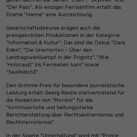
gehen auch an die Serien "Eden", "Skylines" und
"Der Pass". Als einziger Fernsehfilm erhält das
Name
cookie_optin
Drama "Hanne" eine Auszeichnung.
Anbieter
Sgalinski
Gesellschaftsdiskurse prägen auch die
Laufzeit
1 Monat
preisgekrönten Produktionen in der Kategorie
"Information & Kultur": Das sind die Dokus "Dark
Speichert den Zustimmungsstatus des
Eden", "Die Unerhörten – Über den
Zweck
Benutzers für Cookies auf der
Landtagswahlkampf in der Prignitz", "Wie
aktuellen Domäne.
'Holocaust' ins Fernsehen kam" sowie
"SeaWatch3".
Den Grimme-Preis für besondere journalistische
Leistung erhält Georg Restle stellvertretend für
die Redaktion von "Monitor" für die
"kontinuierliche und haltungsstarke
Berichterstattung über Rechtsextremismus und
Rechtsterrorismus".
In der Sparte "Unterhaltung" wird mit "Prince