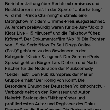
Content Management System dieser
Name
Berichterstattung über Rechtsextremismus und
Cookie-Informationen
_pk_id*
Webseite. Diese Basis-Cookies sind
Rechtsterrorismus". In der Sparte "Unterhaltung"
unerlässlich, damit Ihr Besuch auf der
Anbieter
Matomo
wird mit "Prince Charming" erstmals eine
Website angenehm und flüssig wird:
Aktivierung Mehrsprachigkeit
Datingshow mit dem Grimme-Preis ausgezeichnet.
Sie ermöglichen es der Website, Sie
Laufzeit
Zweck
13 Monate
Außerdem preiswürdig waren für die Jury "Joko &
Diese Cookies ermöglichen die automatische
zu erkennen und somit Ihre Sitzung
Übersetzung der Website-Inhalte durch GTranslate.
Klaas Live – 15 Minuten" und die Talkshow "Chez
offen zu halten. Es speichert bei
Dient zur anonymen
Zweck
einem Benutzer-Login für einen
Krömer". Der Dokumentarfilm "Ab 18! Die Tochter
Wiedererkennung eines Besuchers.
Name
Cookie-Informationen
googtrans
geschlossenen Bereich die Benutzer-
von …", die Serie "How To Sell Drugs Online
ID als verschlüsselten Wert (sog.
(Fast)" gehören zu den Gewinnern in der
Anbieter
GTranslate Inc.
"hash-Wert") zum entsprechenden
Kategorie "Kinder & Jugend". Der Grimme-Preis
Datenbankeintrag des Nutzers.
Laufzeit
1 Jahr
Spezial geht an Bürger Lars Dietrich und Marti
Name
_pk_ses*
Fischer für die Moderation der Musikcomedy
Speichert die vom Nutzer gewählte
"Leider laut". Den Publikumspreis der Marler
Anbieter
Matomo
Zweck
Sprache für die automatische
Gruppe erhält "Der König von Köln". Die
Name
PHPSESSID
Übersetzung der Website.
Laufzeit
30 Minuten
Besondere Ehrung des Deutschen Volkshochschul-
Verbands geht an den Regisseur und Autor
Anbieter
Session-Cookies
Speichert vorübergehend Daten der
Heinrich Breloer, den "Mitbegründer und
Zweck
aktuellen Sitzung.
profiliertesten Autor und Regisseur des Doku-
Der Session Cookie wird beim