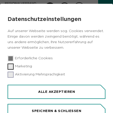
Datenschutzeinstellungen
AKTUELLES
Auf unserer Webseite werden sog. Cookies verwendet.
Zurück
Einige davon werden zwingend benötigt, während es
uns andere ermöglichen, Ihre Nutzererfahrung auf
unserer Webseite zu verbessern.
Kulturelles
Metropole Ruhr
NRW
03.03.2020
|
Erforderliche Cookies
Deutschland
Marketing
Gewinnerproduktionen beim Grimme-
Preis sind ausgewählt
Aktivierung Mehrsprachigkeit
Marl (idr). 16 Produktionen in vier Kategorien
werden in diesem Jahr mit dem Grimme-Preis
ALLE AKZEPTIEREN
ausgezeichnet. Die preiswürdigen Beiträge
spiegeln die gesellschaftlichen und politischen
Kernthemen aus 2019 wider, etwa die Diskussion
SPEICHERN & SCHLIESSEN