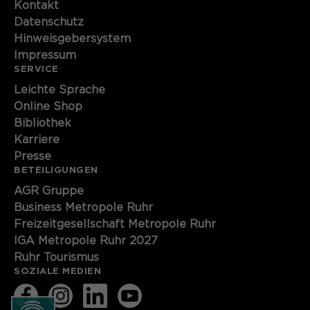
Kontakt
Name
cookie_optin
Datenschutz
Hinweisgebersystem
Anbieter
Sgalinski
Impressum
SERVICE
Laufzeit
1 Monat
Leichte Sprache
Online Shop
Speichert den Zustimmungsstatus des
Bibliothek
Zweck
Benutzers für Cookies auf der
Karriere
aktuellen Domäne.
Presse
BETEILIGUNGEN
AGR Gruppe
Business Metropole Ruhr
Freizeitgesellschaft Metropole Ruhr
IGA Metropole Ruhr 2027
Ruhr Tourismus
SOZIALE MEDIEN