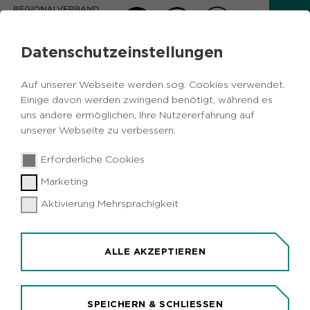
Datenschutzeinstellungen
AKTUELLES
Auf unserer Webseite werden sog. Cookies verwendet.
Zurück
Einige davon werden zwingend benötigt, während es
uns andere ermöglichen, Ihre Nutzererfahrung auf
unserer Webseite zu verbessern.
Kulturelles
Metropole Ruhr
NRW
23.09.2020
|
Erforderliche Cookies
Gustav-Lübcke-Museum zeigt große
Marketing
Otmar-Alt-Ausstellung
Aktivierung Mehrsprachigkeit
Hamm (idr). Zum seinem 80. Geburtstag würdigt
das Gustav-Lübcke-Museum in Hamm den
Künstler Otmar Alt mit einer umfassenden
ALLE AKZEPTIEREN
Ausstellung. Unter dem Titel "Das Leben ist ein
Versuch" spannt der Kunstparcours vom 11.
Oktober bis 7. März einen Bogen von den
SPEICHERN & SCHLIESSEN