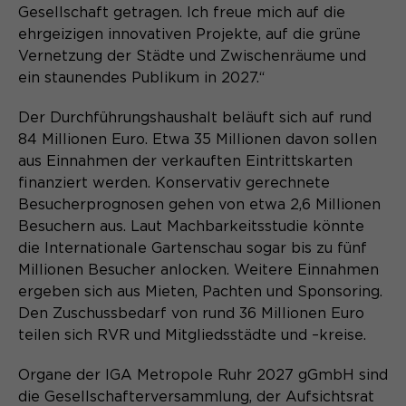
Gesellschaft getragen. Ich freue mich auf die
Name
cookie_optin
ehrgeizigen innovativen Projekte, auf die grüne
Vernetzung der Städte und Zwischenräume und
Anbieter
Sgalinski
ein staunendes Publikum in 2027.“
Laufzeit
1 Monat
Der Durchführungshaushalt beläuft sich auf rund
84 Millionen Euro. Etwa 35 Millionen davon sollen
Speichert den Zustimmungsstatus des
aus Einnahmen der verkauften Eintrittskarten
Zweck
Benutzers für Cookies auf der
finanziert werden. Konservativ gerechnete
aktuellen Domäne.
Besucherprognosen gehen von etwa 2,6 Millionen
Besuchern aus. Laut Machbarkeitsstudie könnte
die Internationale Gartenschau sogar bis zu fünf
Millionen Besucher anlocken. Weitere Einnahmen
ergeben sich aus Mieten, Pachten und Sponsoring.
Den Zuschussbedarf von rund 36 Millionen Euro
teilen sich RVR und Mitgliedsstädte und –kreise.
Organe der IGA Metropole Ruhr 2027 gGmbH sind
die Gesellschafterversammlung, der Aufsichtsrat