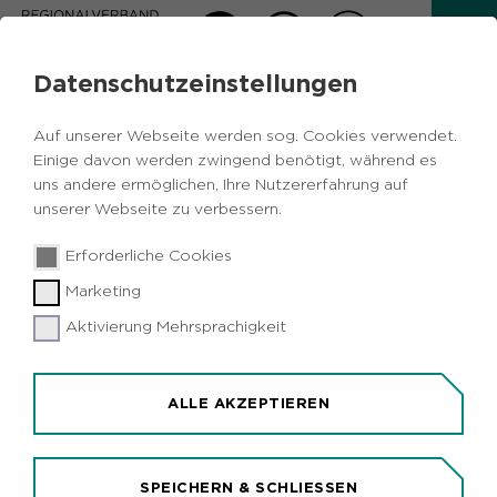
Datenschutzeinstellungen
AKTUELLES
Auf unserer Webseite werden sog. Cookies verwendet.
Zurück
Einige davon werden zwingend benötigt, während es
uns andere ermöglichen, Ihre Nutzererfahrung auf
unserer Webseite zu verbessern.
20.12.2019
|
Ökologie und Umwelt
IGA 2027
Erforderliche Cookies
IGA Metropole Ruhr 2027 gGmbH ist
Marketing
gegründet
Aktivierung Mehrsprachigkeit
ALLE AKZEPTIEREN
SPEICHERN & SCHLIESSEN