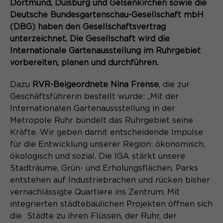
Content Management System dieser
Dortmund, Duisburg und Gelsenkirchen sowie die
Name
Cookie-Informationen
_pk_id*
Webseite. Diese Basis-Cookies sind
Deutsche Bundesgartenschau-Gesellschaft mbH
unerlässlich, damit Ihr Besuch auf der
(DBG) haben den Gesellschaftsvertrag
Anbieter
Matomo
Website angenehm und flüssig wird:
unterzeichnet. Die Gesellschaft wird die
Aktivierung Mehrsprachigkeit
Sie ermöglichen es der Website, Sie
Internationale Gartenausstellung im Ruhrgebiet
Laufzeit
Zweck
13 Monate
Diese Cookies ermöglichen die automatische
zu erkennen und somit Ihre Sitzung
vorbereiten, planen und durchführen.
Übersetzung der Website-Inhalte durch GTranslate.
offen zu halten. Es speichert bei
Dient zur anonymen
Zweck
einem Benutzer-Login für einen
Wiedererkennung eines Besuchers.
Name
Dazu
RVR-Beigeordnete Nina Frense
, die zur
Cookie-Informationen
googtrans
geschlossenen Bereich die Benutzer-
Geschäftsführerin bestellt wurde: „Mit der
ID als verschlüsselten Wert (sog.
Anbieter
GTranslate Inc.
Internationalen Gartenaussstellung in der
"hash-Wert") zum entsprechenden
Metropole Ruhr bündelt das Ruhrgebiet seine
Datenbankeintrag des Nutzers.
Laufzeit
1 Jahr
Name
_pk_ses*
Kräfte. Wir geben damit entscheidende Impulse
für die Entwicklung unserer Region: ökonomisch,
Speichert die vom Nutzer gewählte
Anbieter
Matomo
ökologisch und sozial. Die IGA stärkt unsere
Zweck
Sprache für die automatische
Stadträume, Grün- und Erholungsflächen. Parks
Name
PHPSESSID
Übersetzung der Website.
Laufzeit
30 Minuten
entstehen auf Industriebrachen und rücken bisher
Anbieter
vernachlässigte Quartiere ins Zentrum. Mit
Session-Cookies
Speichert vorübergehend Daten der
Zweck
integrierten städtebaulichen Projekten öffnen sich
aktuellen Sitzung.
Der Session Cookie wird beim
die Städte zu ihren Flüssen, der Ruhr, der