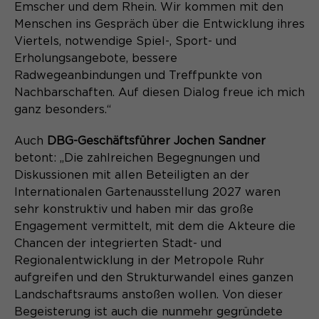
Laufzeit
Schließen des Browsers wieder
Emscher und dem Rhein. Wir kommen mit den
gelöscht.
Menschen ins Gespräch über die Entwicklung ihres
Viertels, notwendige Spiel-, Sport- und
Name
_pk_ref.*
PHPs Standard Sitzungs- Identifikation
Zweck
Erholungsangebote, bessere
(Formulare).
Anbieter
Radwegeanbindungen und Treffpunkte von
Matomo
Nachbarschaften. Auf diesen Dialog freue ich mich
Laufzeit
6 Monate
ganz besonders.“
Name
be_typo_user
Zweck
Speichert die Herkunft des Besuchers.
Auch
DBG-Geschäftsführer Jochen Sandner
betont: „Die zahlreichen Begegnungen und
Anbieter
TYPO3
Diskussionen mit allen Beteiligten an der
Internationalen Gartenausstellung 2027 waren
Laufzeit
Ende der Sitzung
Name
MATOMO_SESSID
sehr konstruktiv und haben mir das große
Dieser Cookie teilt der Webseite mit,
Engagement vermittelt, mit dem die Akteure die
Anbieter
Matomo
ob ein Besucher im Typo3-Backend
Chancen der integrierten Stadt- und
Zweck
angemeldet ist und die Rechte besitzt
Regionalentwicklung in der Metropole Ruhr
Laufzeit
Sitzung
diese zu verwalten.
aufgreifen und den Strukturwandel eines ganzen
Landschaftsraums anstoßen wollen. Von dieser
Temporäre Session-ID, ohne
Zweck
Begeisterung ist auch die nunmehr gegründete
personenbezogene Daten.