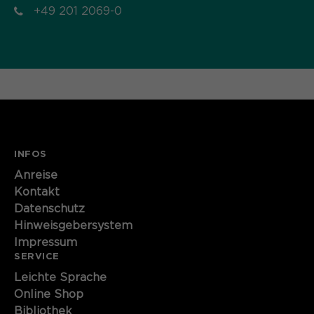
+49 201 2069-0
Name
cookie_optin
Anbieter
Sgalinski
Laufzeit
1 Monat
Speichert den Zustimmungsstatus des
Zweck
Benutzers für Cookies auf der
aktuellen Domäne.
INFOS
Anreise
Kontakt
Datenschutz
Hinweisgebersystem
Impressum
SERVICE
Leichte Sprache
Online Shop
Bibliothek