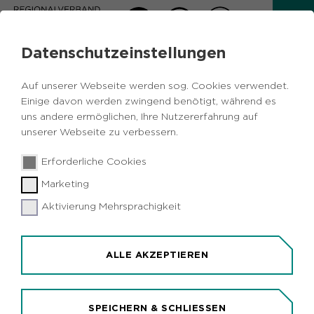
Datenschutzeinstellungen
AKTUELLES
Auf unserer Webseite werden sog. Cookies verwendet.
Zurück
Einige davon werden zwingend benötigt, während es
uns andere ermöglichen, Ihre Nutzererfahrung auf
unserer Webseite zu verbessern.
Vermischtes
Umwelt
Herten
09.08.2018
|
Erforderliche Cookies
Industrienatur-Exkursion im
Marketing
Emscherbruch
Aktivierung Mehrsprachigkeit
Herten (idr). Die Industrienatur im
Naturschutzgebiet Emscherbruch erkunden die
Teilnehmer einer Exkursion, die der
ALLE AKZEPTIEREN
Regionalverband Ruhr (RVR) am Sonntag, 19.
August, 15 bis 17 Uhr, anbietet. Sie beobachten
Tiere und Pflanzen "in freier Wildbahn" und
SPEICHERN & SCHLIESSEN