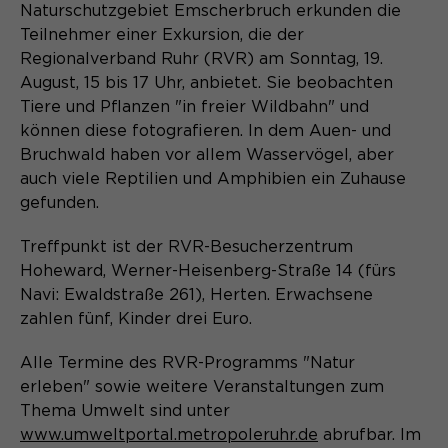
Content Management System dieser
Naturschutzgebiet Emscherbruch erkunden die
Name
Cookie-Informationen
_pk_id*
Webseite. Diese Basis-Cookies sind
Teilnehmer einer Exkursion, die der
unerlässlich, damit Ihr Besuch auf der
Anbieter
Regionalverband Ruhr (RVR) am Sonntag, 19.
Matomo
Website angenehm und flüssig wird:
Aktivierung Mehrsprachigkeit
August, 15 bis 17 Uhr, anbietet. Sie beobachten
Sie ermöglichen es der Website, Sie
Laufzeit
Zweck
13 Monate
Tiere und Pflanzen "in freier Wildbahn" und
Diese Cookies ermöglichen die automatische
zu erkennen und somit Ihre Sitzung
Übersetzung der Website-Inhalte durch GTranslate.
können diese fotografieren. In dem Auen- und
offen zu halten. Es speichert bei
Dient zur anonymen
Bruchwald haben vor allem Wasservögel, aber
Zweck
einem Benutzer-Login für einen
Wiedererkennung eines Besuchers.
Name
Cookie-Informationen
googtrans
auch viele Reptilien und Amphibien ein Zuhause
geschlossenen Bereich die Benutzer-
ID als verschlüsselten Wert (sog.
gefunden.
Anbieter
GTranslate Inc.
"hash-Wert") zum entsprechenden
Datenbankeintrag des Nutzers.
Treffpunkt ist der RVR-Besucherzentrum
Laufzeit
1 Jahr
Name
_pk_ses*
Hoheward, Werner-Heisenberg-Straße 14 (fürs
Navi: Ewaldstraße 261), Herten. Erwachsene
Speichert die vom Nutzer gewählte
Anbieter
Matomo
zahlen fünf, Kinder drei Euro.
Zweck
Sprache für die automatische
Name
PHPSESSID
Übersetzung der Website.
Laufzeit
30 Minuten
Alle Termine des RVR-Programms "Natur
Anbieter
Session-Cookies
erleben" sowie weitere Veranstaltungen zum
Speichert vorübergehend Daten der
Zweck
Thema Umwelt sind unter
aktuellen Sitzung.
Der Session Cookie wird beim
www.umweltportal.metropoleruhr.de
abrufbar. Im