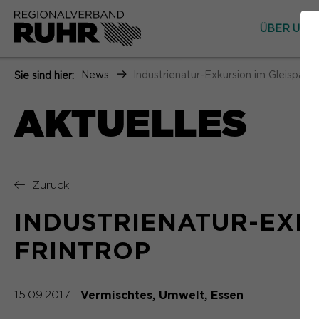
ÜBER UNS
News
Industrienatur-Exkursion im Gleispark 
Sie sind hier:
AKTUELLES
Zurück
INDUSTRIENATUR-EXK
FRINTROP
Vermischtes
Umwelt
Essen
15.09.2017
|