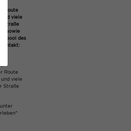
der
er Route
 und viele
r Straße
n" sowie
nfopool des
kontakt:
der
er Route
 und viele
r Straße
unter
erleben"