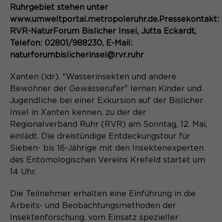
Content Management System dieser
Ruhrgebiet stehen unter
Name
Cookie-Informationen
_pk_id*
Webseite. Diese Basis-Cookies sind
www.umweltportal.metropoleruhr.de.Pressekontakt:
unerlässlich, damit Ihr Besuch auf der
Anbieter
Matomo
RVR-NaturForum Bislicher Insel, Jutta Eckardt,
Website angenehm und flüssig wird:
Aktivierung Mehrsprachigkeit
Telefon: 02801/988230, E-Mail:
Sie ermöglichen es der Website, Sie
Laufzeit
Zweck
13 Monate
naturforumbislicherinsel@rvr.ruhr
Diese Cookies ermöglichen die automatische
zu erkennen und somit Ihre Sitzung
Übersetzung der Website-Inhalte durch GTranslate.
offen zu halten. Es speichert bei
Dient zur anonymen
Xanten (idr). "Wasserinsekten und andere
Zweck
einem Benutzer-Login für einen
Wiedererkennung eines Besuchers.
Name
Cookie-Informationen
googtrans
Bewohner der Gewässerufer" lernen Kinder und
geschlossenen Bereich die Benutzer-
ID als verschlüsselten Wert (sog.
Jugendliche bei einer Exkursion auf der Bislicher
Anbieter
GTranslate Inc.
"hash-Wert") zum entsprechenden
Insel in Xanten kennen, zu der der
Datenbankeintrag des Nutzers.
Regionalverband Ruhr (RVR) am Sonntag, 12. Mai,
Laufzeit
1 Jahr
Name
_pk_ses*
einlädt. Die dreistündige Entdeckungstour für
Speichert die vom Nutzer gewählte
Sieben- bis 16-Jährige mit den Insektenexperten
Anbieter
Matomo
Zweck
Sprache für die automatische
des Entomologischen Vereins Krefeld startet um
Name
PHPSESSID
Übersetzung der Website.
14 Uhr.
Laufzeit
30 Minuten
Anbieter
Session-Cookies
Die Teilnehmer erhalten eine Einführung in die
Speichert vorübergehend Daten der
Zweck
aktuellen Sitzung.
Arbeits- und Beobachtungsmethoden der
Der Session Cookie wird beim
Insektenforschung, vom Einsatz spezieller