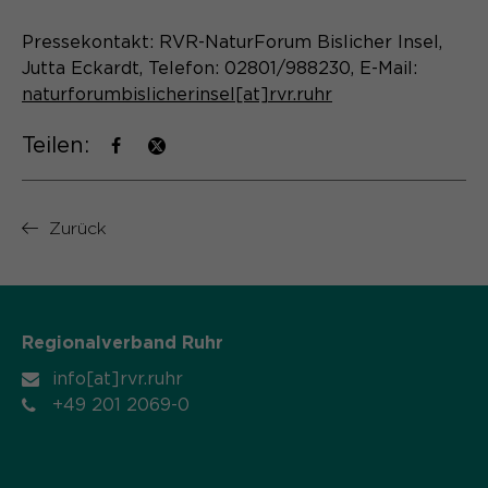
Name
cookie_optin
Pressekontakt: RVR-NaturForum Bislicher Insel,
Jutta Eckardt, Telefon: 02801/988230, E-Mail:
Anbieter
Sgalinski
naturforumbislicherinsel[at]rvr.ruhr
Laufzeit
1 Monat
Teilen:
Speichert den Zustimmungsstatus des
Zweck
Benutzers für Cookies auf der
aktuellen Domäne.
Zurück
Regionalverband Ruhr
info[at]rvr.ruhr
+49 201 2069-0