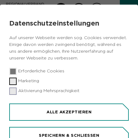
Datenschutzeinstellungen
AKTUELLES
Auf unserer Webseite werden sog. Cookies verwendet.
Zurück
Einige davon werden zwingend benötigt, während es
uns andere ermöglichen, Ihre Nutzererfahrung auf
unserer Webseite zu verbessern.
Vermischtes
Umwelt
Xanten
30.04.2019
|
Erforderliche Cookies
Insektenexkursion für Kinder und
Marketing
Jugendliche auf der Bislicher Insel
Aktivierung Mehrsprachigkeit
Xanten (idr). "Wasserinsekten und andere
Bewohner der Gewässerufer" lernen Kinder und
Jugendliche bei einer Exkursion auf der Bislicher
ALLE AKZEPTIEREN
Insel in Xanten kennen, zu der der
Regionalverband Ruhr (RVR) am Sonntag, 12. Mai,
einlädt. Die dreistündige Entdeckungstour für
SPEICHERN & SCHLIESSEN