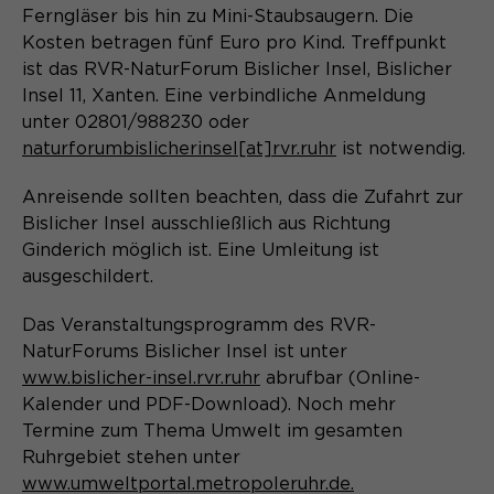
Laufzeit
Schließen des Browsers wieder
Ferngläser bis hin zu Mini-Staubsaugern. Die
gelöscht.
Kosten betragen fünf Euro pro Kind. Treffpunkt
Name
_pk_ref.*
ist das RVR-NaturForum Bislicher Insel, Bislicher
PHPs Standard Sitzungs- Identifikation
Zweck
Insel 11, Xanten. Eine verbindliche Anmeldung
(Formulare).
Anbieter
Matomo
unter 02801/988230 oder
naturforumbislicherinsel[at]rvr.ruhr
ist notwendig.
Laufzeit
6 Monate
Anreisende sollten beachten, dass die Zufahrt zur
Name
be_typo_user
Zweck
Speichert die Herkunft des Besuchers.
Bislicher Insel ausschließlich aus Richtung
Ginderich möglich ist. Eine Umleitung ist
Anbieter
TYPO3
ausgeschildert.
Laufzeit
Ende der Sitzung
Name
MATOMO_SESSID
Das Veranstaltungsprogramm des RVR-
Dieser Cookie teilt der Webseite mit,
NaturForums Bislicher Insel ist unter
Anbieter
Matomo
ob ein Besucher im Typo3-Backend
www.bislicher-insel.rvr.ruhr
abrufbar (Online-
Zweck
angemeldet ist und die Rechte besitzt
Kalender und PDF-Download). Noch mehr
Laufzeit
Sitzung
diese zu verwalten.
Termine zum Thema Umwelt im gesamten
Ruhrgebiet stehen unter
Temporäre Session-ID, ohne
Zweck
personenbezogene Daten.
www.umweltportal.metropoleruhr.de.