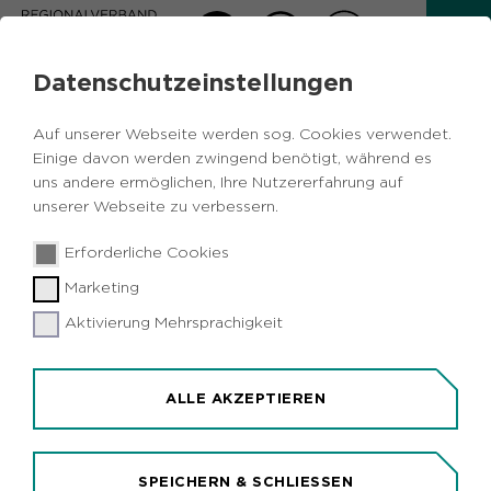
Datenschutzeinstellungen
AKTUELLES
Auf unserer Webseite werden sog. Cookies verwendet.
Zurück
Einige davon werden zwingend benötigt, während es
uns andere ermöglichen, Ihre Nutzererfahrung auf
unserer Webseite zu verbessern.
Vermischtes
Metropole Ruhr
Soziales
21.08.2017
|
Erforderliche Cookies
KarmaRiders gehen zum zehnten Mal
Marketing
auf "Ruhrpott-Tour" für indische
Straßenkinder
Aktivierung Mehrsprachigkeit
Duisburg/Metropole Ruhr (idr). Kleines Jubiläum:
Zum zehnten Mal radelt der Duisburger Verein
ALLE AKZEPTIEREN
KarmaRiders für den guten Zweck durch die
Metropole Ruhr. Nach dem Motto "Gemeinsam
unterwegs für Kinder" können sich Einzelfahrer
SPEICHERN & SCHLIESSEN