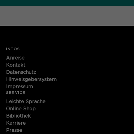
Name
cookie_optin
Anbieter
Sgalinski
Laufzeit
1 Monat
Speichert den Zustimmungsstatus des
INFOS
Zweck
Benutzers für Cookies auf der
Anreise
aktuellen Domäne.
Kontakt
Datenschutz
Hinweisgebersystem
Impressum
SERVICE
Leichte Sprache
Online Shop
Bibliothek
Karriere
Presse