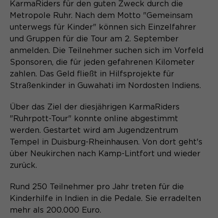
Content Management System dieser
KarmaRiders für den guten Zweck durch die
Name
Cookie-Informationen
_pk_id*
Webseite. Diese Basis-Cookies sind
Metropole Ruhr. Nach dem Motto "Gemeinsam
unerlässlich, damit Ihr Besuch auf der
unterwegs für Kinder" können sich Einzelfahrer
Anbieter
Matomo
Website angenehm und flüssig wird:
Aktivierung Mehrsprachigkeit
und Gruppen für die Tour am 2. September
Sie ermöglichen es der Website, Sie
Laufzeit
Zweck
13 Monate
anmelden. Die Teilnehmer suchen sich im Vorfeld
Diese Cookies ermöglichen die automatische
zu erkennen und somit Ihre Sitzung
Sponsoren, die für jeden gefahrenen Kilometer
Übersetzung der Website-Inhalte durch GTranslate.
offen zu halten. Es speichert bei
Dient zur anonymen
zahlen. Das Geld fließt in Hilfsprojekte für
Zweck
einem Benutzer-Login für einen
Wiedererkennung eines Besuchers.
Name
Cookie-Informationen
googtrans
Straßenkinder in Guwahati im Nordosten Indiens.
geschlossenen Bereich die Benutzer-
ID als verschlüsselten Wert (sog.
Anbieter
GTranslate Inc.
Über das Ziel der diesjährigen KarmaRiders
"hash-Wert") zum entsprechenden
"Ruhrpott-Tour" konnte online abgestimmt
Datenbankeintrag des Nutzers.
Laufzeit
1 Jahr
Name
_pk_ses*
werden. Gestartet wird am Jugendzentrum
Tempel in Duisburg-Rheinhausen. Von dort geht's
Speichert die vom Nutzer gewählte
Anbieter
Matomo
über Neukirchen nach Kamp-Lintfort und wieder
Zweck
Sprache für die automatische
zurück.
Name
PHPSESSID
Übersetzung der Website.
Laufzeit
30 Minuten
Rund 250 Teilnehmer pro Jahr treten für die
Anbieter
Session-Cookies
Speichert vorübergehend Daten der
Zweck
Kinderhilfe in Indien in die Pedale. Sie erradelten
aktuellen Sitzung.
Der Session Cookie wird beim
mehr als 200.000 Euro.