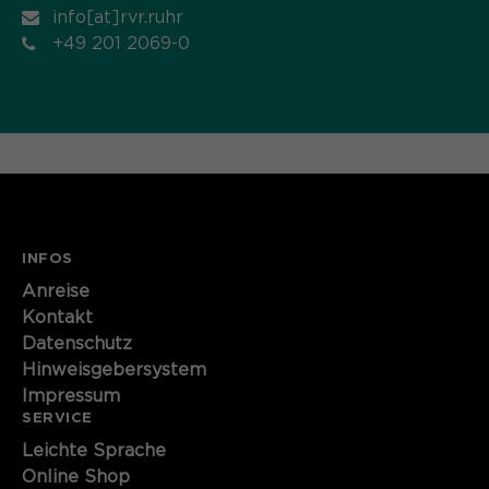
info[at]rvr.ruhr
Name
cookie_optin
+49 201 2069-0
Anbieter
Sgalinski
Laufzeit
1 Monat
Speichert den Zustimmungsstatus des
Zweck
Benutzers für Cookies auf der
aktuellen Domäne.
INFOS
Anreise
Kontakt
Datenschutz
Hinweisgebersystem
Impressum
SERVICE
Leichte Sprache
Online Shop