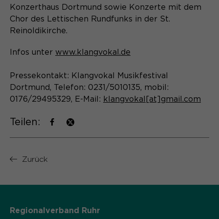
Laufzeit
Schließen des Browsers wieder
Konzerthaus Dortmund sowie Konzerte mit dem
gelöscht.
Chor des Lettischen Rundfunks in der St.
Name
_pk_ref.*
Reinoldikirche.
PHPs Standard Sitzungs- Identifikation
Zweck
(Formulare).
Anbieter
Matomo
Infos unter
www.klangvokal.de
Laufzeit
6 Monate
Pressekontakt: Klangvokal Musikfestival
Dortmund, Telefon: 0231/5010135, mobil:
Name
be_typo_user
Zweck
Speichert die Herkunft des Besuchers.
0176/29495329, E-Mail:
klangvokal[at]gmail.com
Anbieter
TYPO3
Teilen:
Laufzeit
Ende der Sitzung
Name
MATOMO_SESSID
Dieser Cookie teilt der Webseite mit,
Zurück
Anbieter
Matomo
ob ein Besucher im Typo3-Backend
Zweck
angemeldet ist und die Rechte besitzt
Laufzeit
Sitzung
diese zu verwalten.
Temporäre Session-ID, ohne
Zweck
Regionalverband Ruhr
personenbezogene Daten.