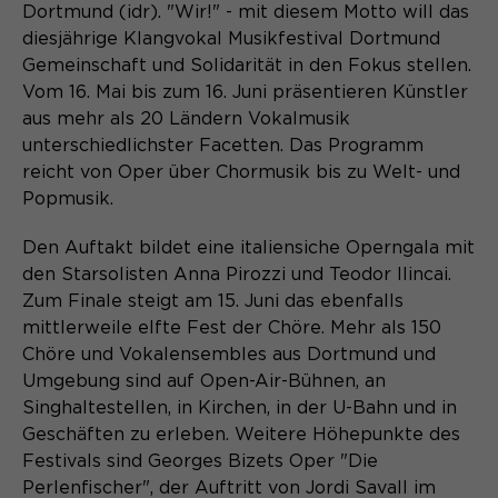
Content Management System dieser
Dortmund (idr). "Wir!" - mit diesem Motto will das
Name
Cookie-Informationen
_pk_id*
Webseite. Diese Basis-Cookies sind
diesjährige Klangvokal Musikfestival Dortmund
unerlässlich, damit Ihr Besuch auf der
Anbieter
Gemeinschaft und Solidarität in den Fokus stellen.
Matomo
Website angenehm und flüssig wird:
Aktivierung Mehrsprachigkeit
Vom 16. Mai bis zum 16. Juni präsentieren Künstler
Sie ermöglichen es der Website, Sie
Laufzeit
Zweck
13 Monate
aus mehr als 20 Ländern Vokalmusik
Diese Cookies ermöglichen die automatische
zu erkennen und somit Ihre Sitzung
Übersetzung der Website-Inhalte durch GTranslate.
unterschiedlichster Facetten. Das Programm
offen zu halten. Es speichert bei
Dient zur anonymen
reicht von Oper über Chormusik bis zu Welt- und
Zweck
einem Benutzer-Login für einen
Wiedererkennung eines Besuchers.
Name
Cookie-Informationen
googtrans
Popmusik.
geschlossenen Bereich die Benutzer-
ID als verschlüsselten Wert (sog.
Anbieter
GTranslate Inc.
Den Auftakt bildet eine italiensiche Operngala mit
"hash-Wert") zum entsprechenden
Datenbankeintrag des Nutzers.
den Starsolisten Anna Pirozzi und Teodor Ilincai.
Laufzeit
1 Jahr
Name
_pk_ses*
Zum Finale steigt am 15. Juni das ebenfalls
mittlerweile elfte Fest der Chöre. Mehr als 150
Speichert die vom Nutzer gewählte
Anbieter
Matomo
Chöre und Vokalensembles aus Dortmund und
Zweck
Sprache für die automatische
Name
PHPSESSID
Übersetzung der Website.
Umgebung sind auf Open-Air-Bühnen, an
Laufzeit
30 Minuten
Singhaltestellen, in Kirchen, in der U-Bahn und in
Anbieter
Session-Cookies
Geschäften zu erleben. Weitere Höhepunkte des
Speichert vorübergehend Daten der
Zweck
aktuellen Sitzung.
Festivals sind Georges Bizets Oper "Die
Der Session Cookie wird beim
Perlenfischer", der Auftritt von Jordi Savall im