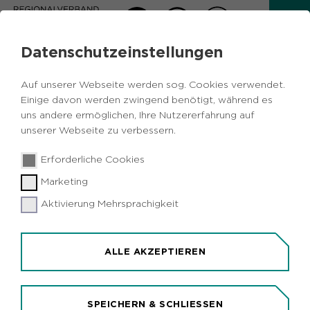
Datenschutzeinstellungen
AKTUELLES
Auf unserer Webseite werden sog. Cookies verwendet.
Zurück
Einige davon werden zwingend benötigt, während es
uns andere ermöglichen, Ihre Nutzererfahrung auf
unserer Webseite zu verbessern.
Kulturelles
Metropole Ruhr
Dortmund
31.01.2019
|
Erforderliche Cookies
Klangvokal Festival präsentiert das
Marketing
diesjährige Programm
Aktivierung Mehrsprachigkeit
Dortmund (idr). "Wir!" - mit diesem Motto will das
diesjährige Klangvokal Musikfestival Dortmund
Gemeinschaft und Solidarität in den Fokus stellen.
ALLE AKZEPTIEREN
Vom 16. Mai bis zum 16. Juni präsentieren Künstler
aus mehr als 20 Ländern Vokalmusik
unterschiedlichster Facetten. Das Programm
SPEICHERN & SCHLIESSEN