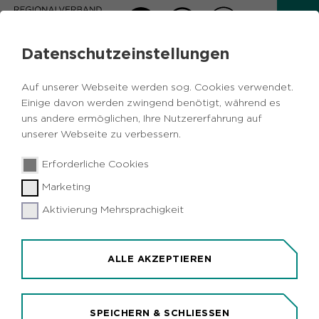
Datenschutzeinstellungen
AKTUELLES
Auf unserer Webseite werden sog. Cookies verwendet.
Zurück
Einige davon werden zwingend benötigt, während es
uns andere ermöglichen, Ihre Nutzererfahrung auf
unserer Webseite zu verbessern.
Kulturelles
Vermischtes
Umwelt
16.08.2017
|
Erforderliche Cookies
Xanten
Marketing
Künstlergespräche zum Ende der
Ausstellung "Triologie" im NaturForum
Aktivierung Mehrsprachigkeit
Bislicher Insel
Xanten (idr). Zum Abschluss der Ausstellung
ALLE AKZEPTIEREN
"Triologie - Vom Wachsen, Gedeihen und
Vergehen" im NaturForum Bislicher Insel in
Xanten haben am kommenden Wochenende
SPEICHERN & SCHLIESSEN