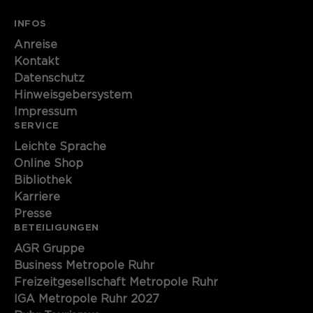
Name
cookie_optin
INFOS
Anreise
Anbieter
Sgalinski
Kontakt
Datenschutz
Laufzeit
1 Monat
Hinweisgebersystem
Speichert den Zustimmungsstatus des
Impressum
Zweck
SERVICE
Benutzers für Cookies auf der
aktuellen Domäne.
Leichte Sprache
Online Shop
Bibliothek
Karriere
Presse
BETEILIGUNGEN
AGR Gruppe
Business Metropole Ruhr
Freizeitgesellschaft Metropole Ruhr
IGA Metropole Ruhr 2027