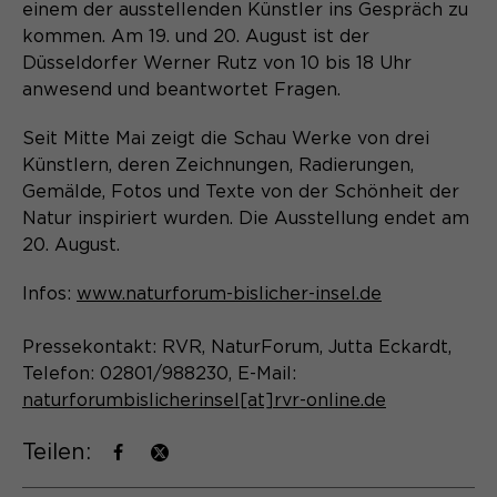
Content Management System dieser
einem der ausstellenden Künstler ins Gespräch zu
Name
Cookie-Informationen
_pk_id*
Webseite. Diese Basis-Cookies sind
kommen. Am 19. und 20. August ist der
unerlässlich, damit Ihr Besuch auf der
Düsseldorfer Werner Rutz von 10 bis 18 Uhr
Anbieter
Matomo
Website angenehm und flüssig wird:
Aktivierung Mehrsprachigkeit
anwesend und beantwortet Fragen.
Sie ermöglichen es der Website, Sie
Laufzeit
Zweck
13 Monate
Diese Cookies ermöglichen die automatische
zu erkennen und somit Ihre Sitzung
Seit Mitte Mai zeigt die Schau Werke von drei
Übersetzung der Website-Inhalte durch GTranslate.
offen zu halten. Es speichert bei
Dient zur anonymen
Künstlern, deren Zeichnungen, Radierungen,
Zweck
einem Benutzer-Login für einen
Wiedererkennung eines Besuchers.
Name
Cookie-Informationen
googtrans
Gemälde, Fotos und Texte von der Schönheit der
geschlossenen Bereich die Benutzer-
Natur inspiriert wurden. Die Ausstellung endet am
ID als verschlüsselten Wert (sog.
Anbieter
GTranslate Inc.
20. August.
"hash-Wert") zum entsprechenden
Datenbankeintrag des Nutzers.
Laufzeit
1 Jahr
Name
_pk_ses*
Infos:
www.naturforum-bislicher-insel.de
Speichert die vom Nutzer gewählte
Anbieter
Matomo
Pressekontakt: RVR, NaturForum, Jutta Eckardt,
Zweck
Sprache für die automatische
Telefon: 02801/988230, E-Mail:
Name
PHPSESSID
Übersetzung der Website.
Laufzeit
30 Minuten
naturforumbislicherinsel[at]rvr-online.de
Anbieter
Session-Cookies
Speichert vorübergehend Daten der
Zweck
Teilen:
aktuellen Sitzung.
Der Session Cookie wird beim