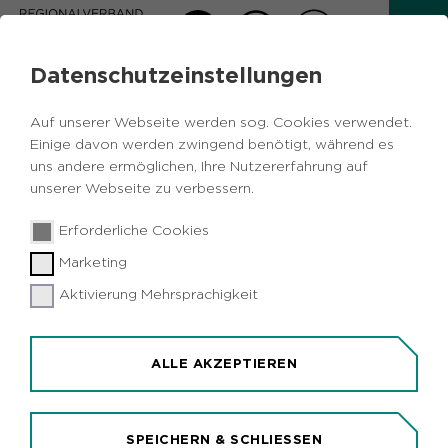
Datenschutzeinstellungen
AKTUELLES
Auf unserer Webseite werden sog. Cookies verwendet.
Zurück
Einige davon werden zwingend benötigt, während es
uns andere ermöglichen, Ihre Nutzererfahrung auf
unserer Webseite zu verbessern.
Politik
Metropole Ruhr
21.08.2018
|
Erforderliche Cookies
Land fördert Breitbandausbau auch in
Marketing
Hamminkeln
Aktivierung Mehrsprachigkeit
Hamminkeln (idr). Hamminkeln gehört neben
Aachen, Düsseldorf und Radevormwald zu den
Kommunen, die vom NRW-Wirtschaftsministerium
ALLE AKZEPTIEREN
einen Zuwendungsbescheid zur Förderung des
Breitbandausbaus erhalten haben. Die Stadt im
Kreis Wesel bekommt mit 13,81 Millionen Euro die
SPEICHERN & SCHLIESSEN