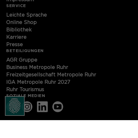
SERVICE
Name
cookie_optin
Leichte Sprache
Anbieter
Sgalinski
Online Shop
Bibliothek
Laufzeit
1 Monat
Karriere
Presse
Speichert den Zustimmungsstatus des
BETEILIGUNGEN
Zweck
Benutzers für Cookies auf der
AGR Gruppe
aktuellen Domäne.
Business Metropole Ruhr
Freizeitgesellschaft Metropole Ruhr
IGA Metropole Ruhr 2027
Ruhr Tourismus
SOZIALE MEDIEN