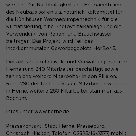
Laufzeit
Schließen des Browsers wieder
werden. Zur Nachhaltigkeit und Energieeffizienz
gelöscht.
des Neubaus sollen u.a. natürlich Kältemittel für
Name
_pk_ref.*
die Kühlhäuser, Wärmepumpentechnik für die
PHPs Standard Sitzungs- Identifikation
Zweck
Klimatisierung, eine Photovoltaikanlage und die
(Formulare).
Anbieter
Matomo
Verwendung von Regen- und Brauchwasser
beitragen. Das Projekt wird Teil des
Laufzeit
6 Monate
interkommunalen Gewerbegebiets HerBo43.
Name
be_typo_user
Zweck
Speichert die Herkunft des Besuchers.
Derzeit sind im Logistik- und Verwaltungszentrum
Anbieter
Herne rund 240 Mitarbeiter beschäftigt sowie
TYPO3
zahlreiche weitere Mitarbeiter in den Filialen.
Laufzeit
Ende der Sitzung
Rund 290 der für Lidl tätigen Mitarbeiter wohnen
Name
MATOMO_SESSID
in Herne, weitere 260 Mitarbeiter stammen aus
Dieser Cookie teilt der Webseite mit,
Bochum.
Anbieter
Matomo
ob ein Besucher im Typo3-Backend
Zweck
angemeldet ist und die Rechte besitzt
Infos unter
www.herne.de
Laufzeit
Sitzung
diese zu verwalten.
Pressekontakt: Stadt Herne, Pressebüro,
Temporäre Session-ID, ohne
Zweck
personenbezogene Daten.
Christoph Hüsken, Telefon: 02323/16-2377, mobil: