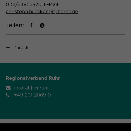
0151/64955870, E-Mail:
Name
cookie_optin
christoph.huesken[at]herne.de
Anbieter
Sgalinski
Teilen:
Laufzeit
1 Monat
Speichert den Zustimmungsstatus des
Zurück
Zweck
Benutzers für Cookies auf der
aktuellen Domäne.
Regionalverband Ruhr
info[at]rvr.ruhr
+49 201 2069-0