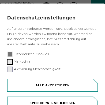
Datenschutzeinstellungen
AKTUELLES
Auf unserer Webseite werden sog. Cookies verwendet.
Zurück
Einige davon werden zwingend benötigt, während es
uns andere ermöglichen, Ihre Nutzererfahrung auf
unserer Webseite zu verbessern.
Wirtschaft
Metropole Ruhr
Bochum
24.01.2020
|
Erforderliche Cookies
Herne
Marketing
Lidl baut ab 2023 Logistikzentrum in
Herne und Bochum
Aktivierung Mehrsprachigkeit
Herne/Bochum (idr). Der Discounter Lidl baut an
der Stadtgrenze Herne/Bochum ein
ALLE AKZEPTIEREN
Logistikzentrum für die gesamte Region. Auf der
mehr als elf Hektar großen Fläche soll ein
hochmoderner und nachhaltiger Logistik- und
SPEICHERN & SCHLIESSEN