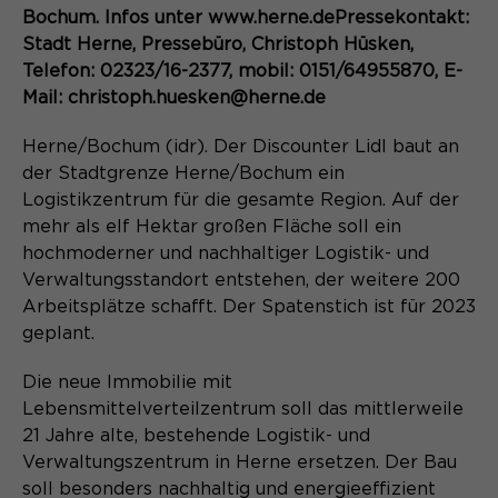
Content Management System dieser
Name
Bochum. Infos unter www.herne.dePressekontakt:
Cookie-Informationen
_pk_id*
Webseite. Diese Basis-Cookies sind
Stadt Herne, Pressebüro, Christoph Hüsken,
unerlässlich, damit Ihr Besuch auf der
Anbieter
Matomo
Telefon: 02323/16-2377, mobil: 0151/64955870, E-
Website angenehm und flüssig wird:
Aktivierung Mehrsprachigkeit
Mail: christoph.huesken@herne.de
Sie ermöglichen es der Website, Sie
Laufzeit
Zweck
13 Monate
Diese Cookies ermöglichen die automatische
zu erkennen und somit Ihre Sitzung
Übersetzung der Website-Inhalte durch GTranslate.
Herne/Bochum (idr). Der Discounter Lidl baut an
offen zu halten. Es speichert bei
Dient zur anonymen
Zweck
der Stadtgrenze Herne/Bochum ein
einem Benutzer-Login für einen
Wiedererkennung eines Besuchers.
Name
Cookie-Informationen
googtrans
Logistikzentrum für die gesamte Region. Auf der
geschlossenen Bereich die Benutzer-
ID als verschlüsselten Wert (sog.
mehr als elf Hektar großen Fläche soll ein
Anbieter
GTranslate Inc.
"hash-Wert") zum entsprechenden
hochmoderner und nachhaltiger Logistik- und
Datenbankeintrag des Nutzers.
Verwaltungsstandort entstehen, der weitere 200
Laufzeit
1 Jahr
Name
_pk_ses*
Arbeitsplätze schafft. Der Spatenstich ist für 2023
Speichert die vom Nutzer gewählte
geplant.
Anbieter
Matomo
Zweck
Sprache für die automatische
Name
PHPSESSID
Übersetzung der Website.
Die neue Immobilie mit
Laufzeit
30 Minuten
Lebensmittelverteilzentrum soll das mittlerweile
Anbieter
Session-Cookies
21 Jahre alte, bestehende Logistik- und
Speichert vorübergehend Daten der
Zweck
aktuellen Sitzung.
Verwaltungszentrum in Herne ersetzen. Der Bau
Der Session Cookie wird beim
soll besonders nachhaltig und energieeffizient