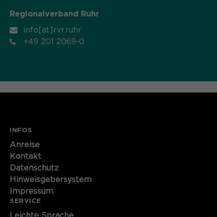
Regionalverband Ruhr
Name
cookie_optin
info[at]rvr.ruhr
Anbieter
Sgalinski
+49 201 2069-0
Laufzeit
1 Monat
Speichert den Zustimmungsstatus des
Zweck
Benutzers für Cookies auf der
aktuellen Domäne.
INFOS
Anreise
Kontakt
Datenschutz
Hinweisgebersystem
Impressum
SERVICE
Leichte Sprache