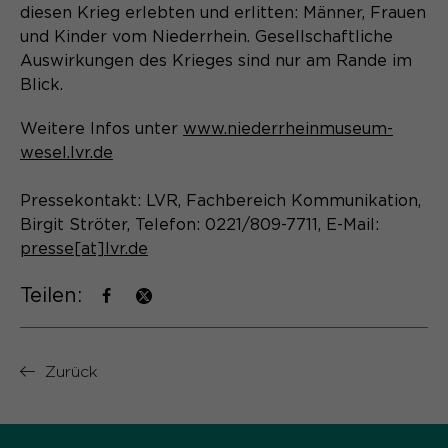
Laufzeit
Schließen des Browsers wieder
diesen Krieg erlebten und erlitten: Männer, Frauen
gelöscht.
und Kinder vom Niederrhein. Gesellschaftliche
Auswirkungen des Krieges sind nur am Rande im
Name
_pk_ref.*
PHPs Standard Sitzungs- Identifikation
Zweck
Blick.
(Formulare).
Anbieter
Matomo
Weitere Infos unter
www.niederrheinmuseum-
Laufzeit
6 Monate
wesel.lvr.de
Name
be_typo_user
Zweck
Speichert die Herkunft des Besuchers.
Pressekontakt: LVR, Fachbereich Kommunikation,
Birgit Ströter, Telefon: 0221/809-7711, E-Mail:
Anbieter
TYPO3
presse[at]lvr.de
Laufzeit
Ende der Sitzung
Name
MATOMO_SESSID
Teilen:
Dieser Cookie teilt der Webseite mit,
Anbieter
Matomo
ob ein Besucher im Typo3-Backend
Zweck
angemeldet ist und die Rechte besitzt
Zurück
Laufzeit
Sitzung
diese zu verwalten.
Temporäre Session-ID, ohne
Zweck
personenbezogene Daten.