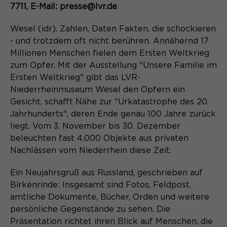
Content Management System dieser
7711, E-Mail: presse@lvr.de
Name
Cookie-Informationen
_pk_id*
Webseite. Diese Basis-Cookies sind
unerlässlich, damit Ihr Besuch auf der
Wesel (idr). Zahlen, Daten Fakten, die schockieren
Anbieter
Matomo
Website angenehm und flüssig wird:
Aktivierung Mehrsprachigkeit
- und trotzdem oft nicht berühren. Annähernd 17
Sie ermöglichen es der Website, Sie
Laufzeit
Zweck
13 Monate
Millionen Menschen fielen dem Ersten Weltkrieg
Diese Cookies ermöglichen die automatische
zu erkennen und somit Ihre Sitzung
zum Opfer. Mit der Ausstellung "Unsere Familie im
Übersetzung der Website-Inhalte durch GTranslate.
offen zu halten. Es speichert bei
Dient zur anonymen
Ersten Weltkrieg" gibt das LVR-
Zweck
einem Benutzer-Login für einen
Wiedererkennung eines Besuchers.
Name
Cookie-Informationen
googtrans
Niederrheinmuseum Wesel den Opfern ein
geschlossenen Bereich die Benutzer-
Gesicht, schafft Nähe zur "Urkatastrophe des 20.
ID als verschlüsselten Wert (sog.
Anbieter
GTranslate Inc.
"hash-Wert") zum entsprechenden
Jahrhunderts", deren Ende genau 100 Jahre zurück
Datenbankeintrag des Nutzers.
liegt. Vom 3. November bis 30. Dezember
Laufzeit
1 Jahr
Name
_pk_ses*
beleuchten fast 4.000 Objekte aus privaten
Nachlässen vom Niederrhein diese Zeit.
Speichert die vom Nutzer gewählte
Anbieter
Matomo
Zweck
Sprache für die automatische
Ein Neujahrsgruß aus Russland, geschrieben auf
Name
PHPSESSID
Übersetzung der Website.
Laufzeit
30 Minuten
Birkenrinde: Insgesamt sind Fotos, Feldpost,
Anbieter
Session-Cookies
amtliche Dokumente, Bücher, Orden und weitere
Speichert vorübergehend Daten der
Zweck
persönliche Gegenstände zu sehen. Die
aktuellen Sitzung.
Der Session Cookie wird beim
Präsentation richtet ihren Blick auf Menschen, die