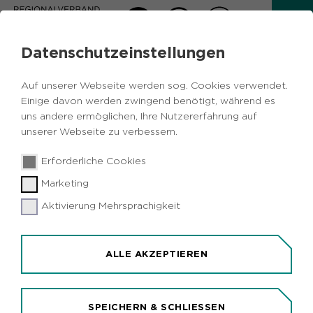
Datenschutzeinstellungen
AKTUELLES
Auf unserer Webseite werden sog. Cookies verwendet.
Zurück
Einige davon werden zwingend benötigt, während es
uns andere ermöglichen, Ihre Nutzererfahrung auf
unserer Webseite zu verbessern.
Kulturelles
Vermischtes
Metropole
02.11.2018
|
Erforderliche Cookies
Ruhr
Wesel
Marketing
LVR-Niederrheinmuseum Wesel: Der
Erste Weltkrieg im Spiegel von
Aktivierung Mehrsprachigkeit
Familiengeschichten
Wesel (idr). Zahlen, Daten Fakten, die schockieren
ALLE AKZEPTIEREN
- und trotzdem oft nicht berühren. Annähernd 17
Millionen Menschen fielen dem Ersten Weltkrieg
zum Opfer. Mit der Ausstellung "Unsere Familie im
SPEICHERN & SCHLIESSEN