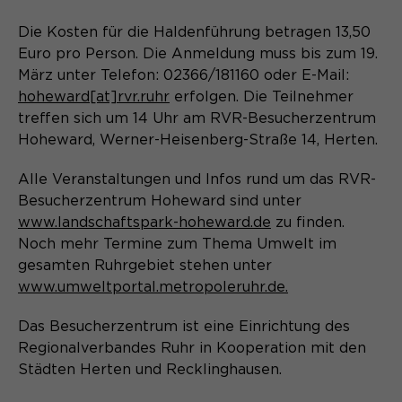
Laufzeit
Schließen des Browsers wieder
gelöscht.
Die Kosten für die Haldenführung betragen 13,50
Euro pro Person. Die Anmeldung muss bis zum 19.
Name
_pk_ref.*
PHPs Standard Sitzungs- Identifikation
Zweck
März unter Telefon: 02366/181160 oder E-Mail:
(Formulare).
Anbieter
Matomo
hoheward[at]rvr.ruhr
erfolgen. Die Teilnehmer
treffen sich um 14 Uhr am RVR-Besucherzentrum
Laufzeit
6 Monate
Hoheward, Werner-Heisenberg-Straße 14, Herten.
Name
be_typo_user
Zweck
Speichert die Herkunft des Besuchers.
Alle Veranstaltungen und Infos rund um das RVR-
Besucherzentrum Hoheward sind unter
Anbieter
TYPO3
www.landschaftspark-hoheward.de
zu finden.
Laufzeit
Ende der Sitzung
Noch mehr Termine zum Thema Umwelt im
Name
MATOMO_SESSID
gesamten Ruhrgebiet stehen unter
Dieser Cookie teilt der Webseite mit,
www.umweltportal.metropoleruhr.de.
Anbieter
Matomo
ob ein Besucher im Typo3-Backend
Zweck
angemeldet ist und die Rechte besitzt
Das Besucherzentrum ist eine Einrichtung des
Laufzeit
Sitzung
diese zu verwalten.
Regionalverbandes Ruhr in Kooperation mit den
Städten Herten und Recklinghausen.
Temporäre Session-ID, ohne
Zweck
personenbezogene Daten.