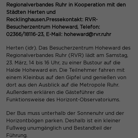
Content Management System dieser
Name
Regionalverbandes Ruhr in Kooperation mit den
Cookie-Informationen
_pk_id*
Webseite. Diese Basis-Cookies sind
Städten Herten und
unerlässlich, damit Ihr Besuch auf der
Anbieter
Matomo
Recklinghausen.Pressekontakt: RVR-
Website angenehm und flüssig wird:
Aktivierung Mehrsprachigkeit
Besucherzentrum Hoheward, Telefon:
Sie ermöglichen es der Website, Sie
Laufzeit
Zweck
13 Monate
02366/18116-23, E-Mail: hoheward@rvr.ruhr
Diese Cookies ermöglichen die automatische
zu erkennen und somit Ihre Sitzung
Übersetzung der Website-Inhalte durch GTranslate.
offen zu halten. Es speichert bei
Dient zur anonymen
Zweck
Herten (idr). Das Besucherzentrum Hoheward des
einem Benutzer-Login für einen
Wiedererkennung eines Besuchers.
Name
Cookie-Informationen
googtrans
Regionalverbandes Ruhr (RVR) lädt am Samstag,
geschlossenen Bereich die Benutzer-
ID als verschlüsselten Wert (sog.
23. März, 14 bis 16 Uhr, zu einer Bustour auf die
Anbieter
GTranslate Inc.
"hash-Wert") zum entsprechenden
Halde Hoheward ein. Die Teilnehmer fahren mit
Datenbankeintrag des Nutzers.
einem Kleinbus auf den Gipfel und genießen von
Laufzeit
1 Jahr
Name
_pk_ses*
dort aus den Ausblick auf die Metropole Ruhr.
Speichert die vom Nutzer gewählte
Außerdem erklären die Gästeführer die
Anbieter
Matomo
Zweck
Sprache für die automatische
Funktionsweise des Horizont-Observatoriums.
Name
PHPSESSID
Übersetzung der Website.
Laufzeit
30 Minuten
Der Bus muss unterhalb der Sonnenuhr und der
Anbieter
Session-Cookies
Horizontbögen parken. Deshalb ist ein kleiner
Speichert vorübergehend Daten der
Zweck
aktuellen Sitzung.
Fußweg unumgänglich und Bestandteil der
Der Session Cookie wird beim
Führung.