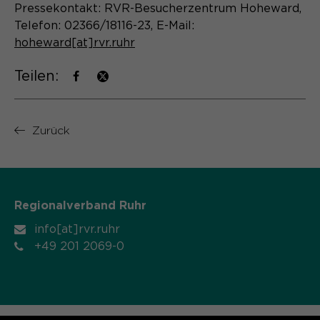
Pressekontakt: RVR-Besucherzentrum Hoheward,
Name
cookie_optin
Telefon: 02366/18116-23, E-Mail:
hoheward[at]rvr.ruhr
Anbieter
Sgalinski
Teilen:
Laufzeit
1 Monat
Speichert den Zustimmungsstatus des
Zweck
Benutzers für Cookies auf der
Zurück
aktuellen Domäne.
Regionalverband Ruhr
info[at]rvr.ruhr
+49 201 2069-0