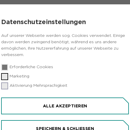
VERANSTALTUNGEN
PRESSE
KARRIERE
Datenschutzeinstellungen
 der Bühne: Tresenleser treten bei "Grössen ausse Gegend" auf
Auf unserer Webseite werden sog. Cookies verwendet. Einige
davon werden zwingend benötigt, während es uns andere
ermöglichen, Ihre Nutzererfahrung auf unserer Webseite zu
verbessern.
Erforderliche Cookies
Marketing
Aktivierung Mehrsprachigkeit
DER GEMEINSAM AUF D
 TRETEN BEI "GRÖSSEN
ALLE AKZEPTIEREN
SPEICHERN & SCHLIESSEN