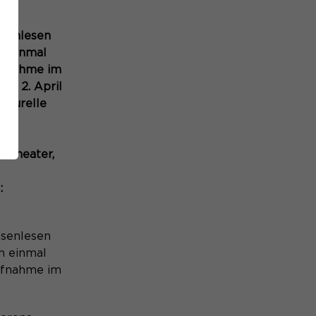
esenlesen
h einmal
Aufnahme im
em 2. April
lturelle
.
ultheater,
:
esenlesen
h einmal
Aufnahme im