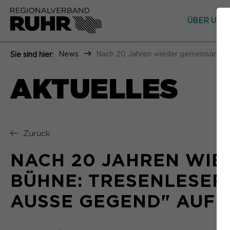
ÜBER UNS
News
Nach 20 Jahren wieder gemeinsam auf
Sie sind hier:
AKTUELLES
Zurück
NACH 20 JAHREN WIE
BÜHNE: TRESENLESER
AUSSE GEGEND" AUF