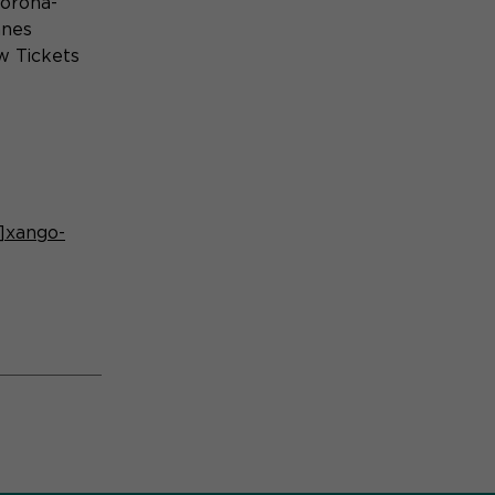
Corona-
nnes
w Tickets
]xango-