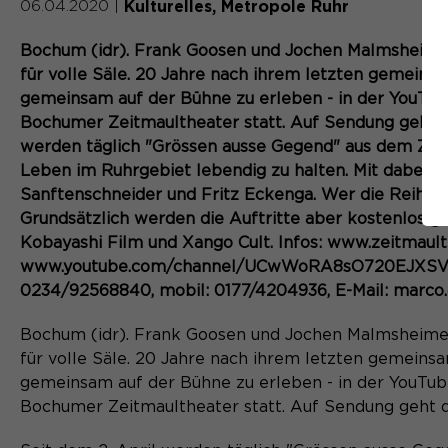
Kulturelles
Metropole Ruhr
06.04.2020
|
Bochum (idr). Frank Goosen und Jochen Malmsheimer 
für volle Säle. 20 Jahre nach ihrem letzten gemeins
gemeinsam auf der Bühne zu erleben - in der YouTub
Bochumer Zeitmaultheater statt. Auf Sendung geht der
werden täglich "Grössen ausse Gegend" aus dem Zeitm
Leben im Ruhrgebiet lebendig zu halten. Mit dabei s
Sanftenschneider und Fritz Eckenga. Wer die Reihe u
Grundsätzlich werden die Auftritte aber kostenlos ge
Kobayashi Film und Xango Cult. Infos: www.zeitmault
www.youtube.com/channel/UCwWoRA8sO720EJXSVFpCu
0234/92568840, mobil: 0177/4204936, E-Mail: marco
Bochum (idr). Frank Goosen und Jochen Malmsheimer 
für volle Säle. 20 Jahre nach ihrem letzten gemeins
gemeinsam auf der Bühne zu erleben - in der YouTub
Bochumer Zeitmaultheater statt. Auf Sendung geht der