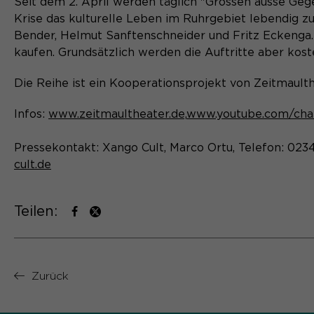
Seit dem 2. April werden täglich "Grössen ausse Geg
Krise das kulturelle Leben im Ruhrgebiet lebendig zu
Bender, Helmut Sanftenschneider und Fritz Eckenga.
kaufen. Grundsätzlich werden die Auftritte aber kost
Die Reihe ist ein Kooperationsprojekt von Zeitmault
Infos:
www.zeitmaultheater.de,
www.youtube.com/c
Pressekontakt: Xango Cult, Marco Ortu, Telefon: 023
cult.de
Teilen:
Zurück