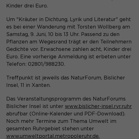
Laufzeit
Schließen des Browsers wieder
Kinder drei Euro.
gelöscht.
Name
_pk_ref.*
Um "Kräuter in Dichtung, Lyrik und Literatur" geht
PHPs Standard Sitzungs- Identifikation
Zweck
es bei einer Wanderung mit Torsten Wollberg am
(Formulare).
Anbieter
Matomo
Samstag, 9. Juni, 10 bis 13 Uhr. Passend zu den
Pflanzen am Wegesrand trägt er den Teilnehmern
Laufzeit
6 Monate
Gedichte vor. Erwachsene zahlen acht, Kinder drei
Euro. Eine vorherige Anmeldung ist erbeten unter
Name
be_typo_user
Zweck
Speichert die Herkunft des Besuchers.
Telefon: 02801/988230.
Anbieter
TYPO3
Treffpunkt ist jeweils das NaturForum, Bislicher
Laufzeit
Ende der Sitzung
Insel, 11 in Xanten.
Name
MATOMO_SESSID
Dieser Cookie teilt der Webseite mit,
Das Veranstaltungsprogramm des NaturForums
Anbieter
Matomo
ob ein Besucher im Typo3-Backend
Bislicher Insel ist unter
www.bislicher-insel.rvr.ruhr
Zweck
angemeldet ist und die Rechte besitzt
abrufbar (Online-Kalender und PDF-Download).
Laufzeit
Sitzung
diese zu verwalten.
Noch mehr Termine zum Thema Umwelt im
gesamten Ruhrgebiet stehen unter
Temporäre Session-ID, ohne
Zweck
personenbezogene Daten.
www.umweltportal.metropoleruhr.de.