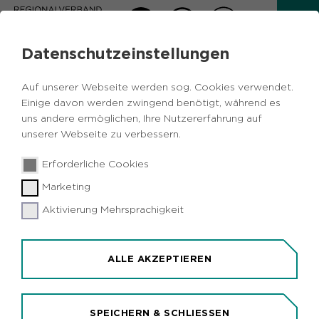
Datenschutzeinstellungen
AKTUELLES
Auf unserer Webseite werden sog. Cookies verwendet.
Zurück
Einige davon werden zwingend benötigt, während es
uns andere ermöglichen, Ihre Nutzererfahrung auf
unserer Webseite zu verbessern.
Freizeit
Vermischtes
Umwelt
Wesel
30.05.2018
|
Erforderliche Cookies
Xanten
Marketing
Naturexkursionen auf der Bislicher Insel
Aktivierung Mehrsprachigkeit
Xanten (idr). Historisches und Lyrisches steht am
kommenden Wochenende auf dem Programm des
RVR-NaturForums Bislicher Insel. Unter dem Titel
ALLE AKZEPTIEREN
"Geschichte der Bislicher Insel" lädt Niederrhein-
Guide Caroline Weber am Freitag, 8. Juni, 15 bis
17.30 Uhr zur Exkursion durch die Auenlandschaft.
SPEICHERN & SCHLIESSEN