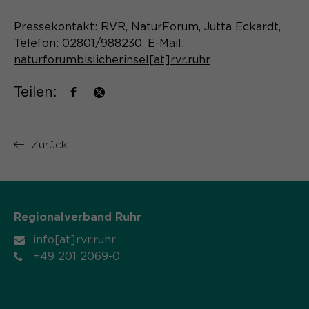
Name
cookie_optin
Pressekontakt: RVR, NaturForum, Jutta Eckardt,
Telefon: 02801/988230, E-Mail:
Anbieter
Sgalinski
naturforumbislicherinsel[at]rvr.ruhr
Laufzeit
1 Monat
Teilen:
Speichert den Zustimmungsstatus des
Zweck
Benutzers für Cookies auf der
aktuellen Domäne.
Zurück
Regionalverband Ruhr
info[at]rvr.ruhr
+49 201 2069-0