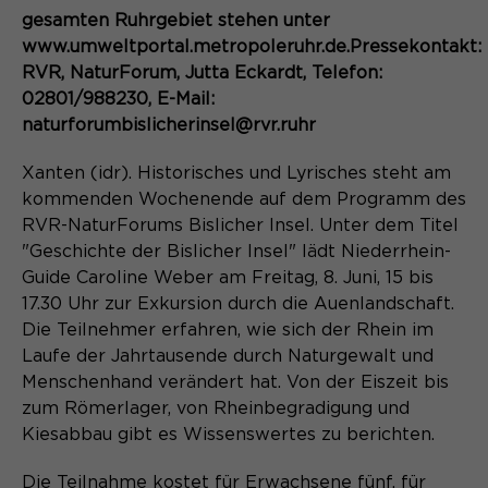
Content Management System dieser
Name
Cookie-Informationen
_pk_id*
gesamten Ruhrgebiet stehen unter
Webseite. Diese Basis-Cookies sind
www.umweltportal.metropoleruhr.de.Pressekontakt:
unerlässlich, damit Ihr Besuch auf der
Anbieter
Matomo
RVR, NaturForum, Jutta Eckardt, Telefon:
Website angenehm und flüssig wird:
Aktivierung Mehrsprachigkeit
02801/988230, E-Mail:
Sie ermöglichen es der Website, Sie
Laufzeit
Zweck
13 Monate
Diese Cookies ermöglichen die automatische
zu erkennen und somit Ihre Sitzung
naturforumbislicherinsel@rvr.ruhr
Übersetzung der Website-Inhalte durch GTranslate.
offen zu halten. Es speichert bei
Dient zur anonymen
Zweck
einem Benutzer-Login für einen
Xanten (idr). Historisches und Lyrisches steht am
Wiedererkennung eines Besuchers.
Name
Cookie-Informationen
googtrans
geschlossenen Bereich die Benutzer-
kommenden Wochenende auf dem Programm des
ID als verschlüsselten Wert (sog.
RVR-NaturForums Bislicher Insel. Unter dem Titel
Anbieter
GTranslate Inc.
"hash-Wert") zum entsprechenden
"Geschichte der Bislicher Insel" lädt Niederrhein-
Datenbankeintrag des Nutzers.
Laufzeit
Guide Caroline Weber am Freitag, 8. Juni, 15 bis
1 Jahr
Name
_pk_ses*
17.30 Uhr zur Exkursion durch die Auenlandschaft.
Speichert die vom Nutzer gewählte
Die Teilnehmer erfahren, wie sich der Rhein im
Anbieter
Matomo
Zweck
Sprache für die automatische
Laufe der Jahrtausende durch Naturgewalt und
Name
PHPSESSID
Übersetzung der Website.
Laufzeit
30 Minuten
Menschenhand verändert hat. Von der Eiszeit bis
zum Römerlager, von Rheinbegradigung und
Anbieter
Session-Cookies
Speichert vorübergehend Daten der
Kiesabbau gibt es Wissenswertes zu berichten.
Zweck
aktuellen Sitzung.
Der Session Cookie wird beim
Die Teilnahme kostet für Erwachsene fünf, für