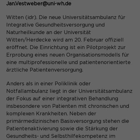
Content Management System dieser
Jan.Vestweber@uni-wh.de
Name
Cookie-Informationen
_pk_id*
Webseite. Diese Basis-Cookies sind
unerlässlich, damit Ihr Besuch auf der
Witten (idr). Die neue Universitätsambulanz für
Anbieter
Matomo
Website angenehm und flüssig wird:
Aktivierung Mehrsprachigkeit
Integrative Gesundheitsversorgung und
Sie ermöglichen es der Website, Sie
Laufzeit
Zweck
13 Monate
Naturheilkunde an der Universität
Diese Cookies ermöglichen die automatische
zu erkennen und somit Ihre Sitzung
Witten/Herdecke wird am 20. Februar offiziell
Übersetzung der Website-Inhalte durch GTranslate.
offen zu halten. Es speichert bei
Dient zur anonymen
eröffnet. Die Einrichtung ist ein Pilotprojekt zur
Zweck
einem Benutzer-Login für einen
Wiedererkennung eines Besuchers.
Name
Cookie-Informationen
googtrans
Erprobung eines neuen Organisationsmodells für
geschlossenen Bereich die Benutzer-
eine multiprofessionelle und patientenorientierte
ID als verschlüsselten Wert (sog.
Anbieter
GTranslate Inc.
ärztliche Patientenversorgung.
"hash-Wert") zum entsprechenden
Datenbankeintrag des Nutzers.
Laufzeit
1 Jahr
Name
_pk_ses*
Anders als in einer Poliklinik oder
Notfallambulanz liegt in der Universitätsambulanz
Speichert die vom Nutzer gewählte
Anbieter
Matomo
der Fokus auf einer integrativen Behandlung
Zweck
Sprache für die automatische
insbesondere von Patienten mit chronischen und
Name
PHPSESSID
Übersetzung der Website.
Laufzeit
30 Minuten
komplexen Krankheiten. Neben der
Anbieter
Session-Cookies
primärmedizinischen Basisversorgung stehen die
Speichert vorübergehend Daten der
Zweck
Patientenaktivierung sowie die Stärkung der
aktuellen Sitzung.
Der Session Cookie wird beim
Gesundheits- und Selbsthilfekompetenz im