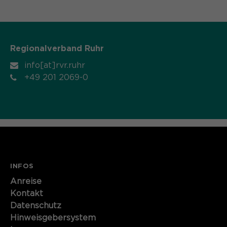
Name
cookie_optin
Anbieter
Sgalinski
Regionalverband Ruhr
Laufzeit
1 Monat
info[at]rvr.ruhr
+49 201 2069-0
Speichert den Zustimmungsstatus des
Zweck
Benutzers für Cookies auf der
aktuellen Domäne.
INFOS
Anreise
Kontakt
Datenschutz
Hinweisgebersystem