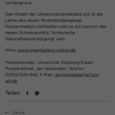
Laufzeit
Schließen des Browsers wieder
Vordergrund.
gelöscht.
Das Modell der Universitätsambulanz soll in die
Name
_pk_ref.*
PHPs Standard Sitzungs- Identifikation
Zweck
Lehre des neuen Modellstudiengangs
(Formulare).
Humanmedizin einfließen und u.a. ein Lernort des
Anbieter
Matomo
neuen Schwerpunkts "Ambulante
Laufzeit
6 Monate
Gesundheitsversorgung" sein.
Name
be_typo_user
Zweck
Speichert die Herkunft des Besuchers.
Infos:
www.uniambulanz-witten.de
Anbieter
TYPO3
Pressekontakt: Universität Duisburg-Essen,
Pressereferat, Jan Vestweber, Telefon:
Laufzeit
Ende der Sitzung
Name
MATOMO_SESSID
02302/926-946, E-Mail:
Jan.Vestweber[at]uni-
Dieser Cookie teilt der Webseite mit,
wh.de
Anbieter
Matomo
ob ein Besucher im Typo3-Backend
Zweck
angemeldet ist und die Rechte besitzt
Teilen:
Laufzeit
Sitzung
diese zu verwalten.
Temporäre Session-ID, ohne
Zweck
personenbezogene Daten.
Zurück