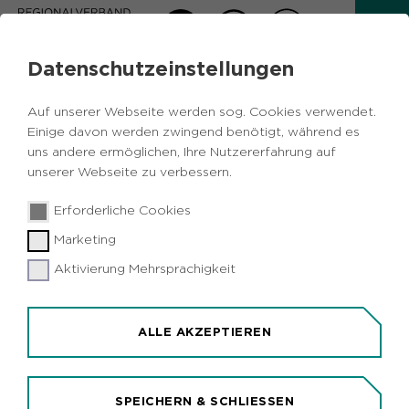
Datenschutzeinstellungen
AKTUELLES
Auf unserer Webseite werden sog. Cookies verwendet.
Zurück
Einige davon werden zwingend benötigt, während es
uns andere ermöglichen, Ihre Nutzererfahrung auf
unserer Webseite zu verbessern.
Metropole Ruhr
Medizin
11.02.2019
|
Erforderliche Cookies
Offizielle Eröffnung der
Marketing
Universitätsambulanz für Integrative
Gesundheitsversorgung in Witten
Aktivierung Mehrsprachigkeit
Witten (idr). Die neue Universitätsambulanz für
Integrative Gesundheitsversorgung und
ALLE AKZEPTIEREN
Naturheilkunde an der Universität
Witten/Herdecke wird am 20. Februar offiziell
eröffnet. Die Einrichtung ist ein Pilotprojekt zur
SPEICHERN & SCHLIESSEN