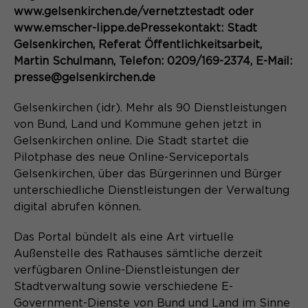
Content Management System dieser
Name
Cookie-Informationen
_pk_id*
www.gelsenkirchen.de/vernetztestadt oder
Webseite. Diese Basis-Cookies sind
www.emscher-lippe.dePressekontakt: Stadt
unerlässlich, damit Ihr Besuch auf der
Anbieter
Matomo
Gelsenkirchen, Referat Öffentlichkeitsarbeit,
Website angenehm und flüssig wird:
Aktivierung Mehrsprachigkeit
Martin Schulmann, Telefon: 0209/169-2374, E-Mail:
Sie ermöglichen es der Website, Sie
Laufzeit
Zweck
13 Monate
presse@gelsenkirchen.de
Diese Cookies ermöglichen die automatische
zu erkennen und somit Ihre Sitzung
Übersetzung der Website-Inhalte durch GTranslate.
offen zu halten. Es speichert bei
Dient zur anonymen
Zweck
Gelsenkirchen (idr). Mehr als 90 Dienstleistungen
einem Benutzer-Login für einen
Wiedererkennung eines Besuchers.
Name
Cookie-Informationen
googtrans
geschlossenen Bereich die Benutzer-
von Bund, Land und Kommune gehen jetzt in
ID als verschlüsselten Wert (sog.
Gelsenkirchen online. Die Stadt startet die
Anbieter
GTranslate Inc.
"hash-Wert") zum entsprechenden
Pilotphase des neue Online-Serviceportals
Datenbankeintrag des Nutzers.
Gelsenkirchen, über das Bürgerinnen und Bürger
Laufzeit
1 Jahr
Name
_pk_ses*
unterschiedliche Dienstleistungen der Verwaltung
Speichert die vom Nutzer gewählte
digital abrufen können.
Anbieter
Matomo
Zweck
Sprache für die automatische
Name
PHPSESSID
Übersetzung der Website.
Das Portal bündelt als eine Art virtuelle
Laufzeit
30 Minuten
Außenstelle des Rathauses sämtliche derzeit
Anbieter
Session-Cookies
Speichert vorübergehend Daten der
verfügbaren Online-Dienstleistungen der
Zweck
aktuellen Sitzung.
Stadtverwaltung sowie verschiedene E-
Der Session Cookie wird beim
Government-Dienste von Bund und Land im Sinne