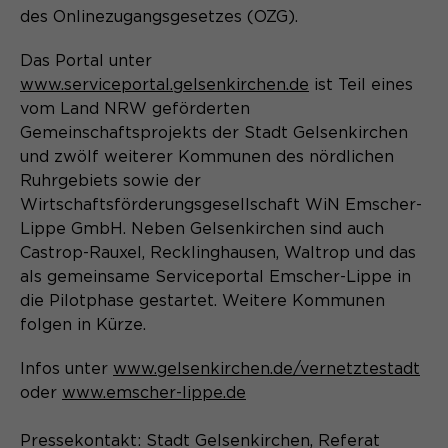
Laufzeit
Schließen des Browsers wieder
des Onlinezugangsgesetzes (OZG).
gelöscht.
Das Portal unter
Name
_pk_ref.*
PHPs Standard Sitzungs- Identifikation
Zweck
www.serviceportal.gelsenkirchen.de
ist Teil eines
(Formulare).
Anbieter
Matomo
vom Land NRW geförderten
Gemeinschaftsprojekts der Stadt Gelsenkirchen
Laufzeit
6 Monate
und zwölf weiterer Kommunen des nördlichen
Ruhrgebiets sowie der
Name
be_typo_user
Zweck
Speichert die Herkunft des Besuchers.
Wirtschaftsförderungsgesellschaft WiN Emscher-
Anbieter
TYPO3
Lippe GmbH. Neben Gelsenkirchen sind auch
Castrop-Rauxel, Recklinghausen, Waltrop und das
Laufzeit
Ende der Sitzung
als gemeinsame Serviceportal Emscher-Lippe in
Name
MATOMO_SESSID
die Pilotphase gestartet. Weitere Kommunen
Dieser Cookie teilt der Webseite mit,
folgen in Kürze.
Anbieter
Matomo
ob ein Besucher im Typo3-Backend
Zweck
angemeldet ist und die Rechte besitzt
Infos unter
www.gelsenkirchen.de/vernetztestadt
Laufzeit
Sitzung
diese zu verwalten.
oder
www.emscher-lippe.de
Temporäre Session-ID, ohne
Zweck
personenbezogene Daten.
Pressekontakt: Stadt Gelsenkirchen, Referat