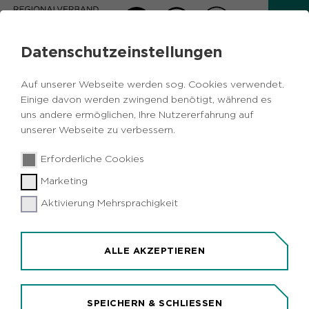
Datenschutzeinstellungen
AKTUELLES
Auf unserer Webseite werden sog. Cookies verwendet.
Zurück
Einige davon werden zwingend benötigt, während es
uns andere ermöglichen, Ihre Nutzererfahrung auf
unserer Webseite zu verbessern.
Vermischtes
Metropole Ruhr
04.08.2020
|
Erforderliche Cookies
Castrop-Rauxel
Gelsenkirchen
Recklinghausen
Waltrop
Marketing
Aktivierung Mehrsprachigkeit
Online-Serviceportal Gelsenkirchen
startet Pilotbetrieb
Gelsenkirchen (idr). Mehr als 90 Dienstleistungen
ALLE AKZEPTIEREN
von Bund, Land und Kommune gehen jetzt in
Gelsenkirchen online. Die Stadt startet die
Pilotphase des neue Online-Serviceportals
SPEICHERN & SCHLIESSEN