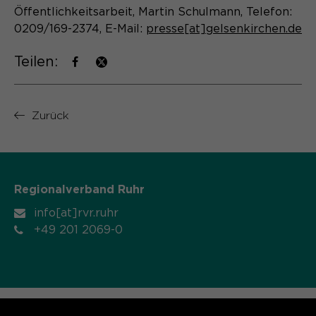
Öffentlichkeitsarbeit, Martin Schulmann, Telefon:
Name
cookie_optin
0209/169-2374, E-Mail:
presse[at]gelsenkirchen.de
Anbieter
Sgalinski
Teilen:
Laufzeit
1 Monat
Speichert den Zustimmungsstatus des
Zurück
Zweck
Benutzers für Cookies auf der
aktuellen Domäne.
Regionalverband Ruhr
info[at]rvr.ruhr
+49 201 2069-0