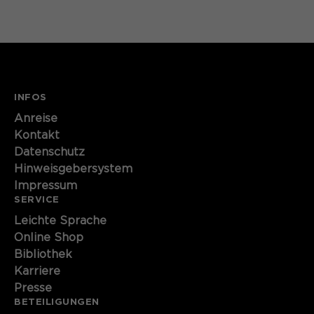
Name
cookie_optin
Anbieter
Sgalinski
Laufzeit
1 Monat
INFOS
Speichert den Zustimmungsstatus des
Anreise
Zweck
Benutzers für Cookies auf der
Kontakt
aktuellen Domäne.
Datenschutz
Hinweisgebersystem
Impressum
SERVICE
Leichte Sprache
Online Shop
Bibliothek
Karriere
Presse
BETEILIGUNGEN