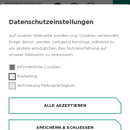
Datenschutzeinstellungen
AKTUELLES
Auf unserer Webseite werden sog. Cookies verwendet.
Zurück
Einige davon werden zwingend benötigt, während es
uns andere ermöglichen, Ihre Nutzererfahrung auf
unserer Webseite zu verbessern.
Wirtschaft
Verkehr
Metropole Ruhr
29.08.2018
|
Erforderliche Cookies
Dortmund
Marketing
RRX-Instandhaltungswerk in Dortmund
wird eröffnet
Aktivierung Mehrsprachigkeit
Dortmund (idr). Siemens Mobility eröffnet in der
nächsten Woche das neue Instandhaltungswerk
ALLE AKZEPTIEREN
für den Rhein-Ruhr-Express in Dortmund. Am
Donnerstag, 6. September, nimmt das Werk im
Beisein von NRW-Verkehrsminister Hendrik Wüst
SPEICHERN & SCHLIESSEN