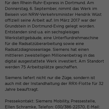
Content Management System dieser
für den Rhein-Ruhr-Express in Dortmund. Am
Name
Cookie-Informationen
_pk_id*
Webseite. Diese Basis-Cookies sind
Donnerstag, 6. September, nimmt das Werk im
unerlässlich, damit Ihr Besuch auf der
Anbieter
Matomo
Beisein von NRW-Verkehrsminister Hendrik Wüst
Website angenehm und flüssig wird:
Aktivierung Mehrsprachigkeit
offiziell seine Arbeit auf. Im März 2017 war der
Sie ermöglichen es der Website, Sie
Laufzeit
Zweck
13 Monate
Grundstein in Dortmund-Eving gelegt worden.
Diese Cookies ermöglichen die automatische
zu erkennen und somit Ihre Sitzung
Übersetzung der Website-Inhalte durch GTranslate.
Entstanden sind u.a. ein sechsgleisiges
offen zu halten. Es speichert bei
Dient zur anonymen
Zweck
Werkstattgebäude, eine Unterflurdrehmaschine
einem Benutzer-Login für einen
Wiedererkennung eines Besuchers.
Name
Cookie-Informationen
googtrans
für die Radsatzüberarbeitung sowie eine
geschlossenen Bereich die Benutzer-
ID als verschlüsselten Wert (sog.
Radsatzdiagnoseanlage. Siemens hat einen
Anbieter
GTranslate Inc.
"hash-Wert") zum entsprechenden
mittleren zweistelligen Millionenbetrag in das
Datenbankeintrag des Nutzers.
digital ausgestattete Werk investiert. Am Standort
Laufzeit
1 Jahr
Name
_pk_ses*
werden 75 Arbeitsplätze geschaffen.
Speichert die vom Nutzer gewählte
Anbieter
Matomo
Zweck
Siemens liefert nicht nur die Züge, sondern ist
Sprache für die automatische
Name
PHPSESSID
Übersetzung der Website.
auch mit der Instandhaltung der RRX-Flotte für 32
Laufzeit
30 Minuten
Jahre beauftragt.
Anbieter
Session-Cookies
Speichert vorübergehend Daten der
Zweck
aktuellen Sitzung.
Pressekontakt: Siemens Mobility, Pressestelle,
Der Session Cookie wird beim
Ellen Schramke, Telefon: 030/386-22370, E-Mail: