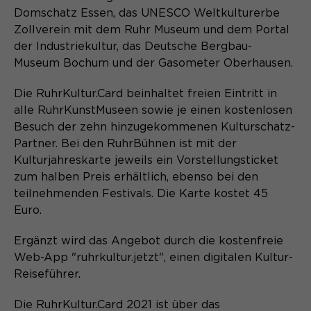
Laufzeit
Schließen des Browsers wieder
Domschatz Essen, das UNESCO Weltkulturerbe
gelöscht.
Zollverein mit dem Ruhr Museum und dem Portal
Name
_pk_ref.*
der Industriekultur, das Deutsche Bergbau-
PHPs Standard Sitzungs- Identifikation
Zweck
(Formulare).
Museum Bochum und der Gasometer Oberhausen.
Anbieter
Matomo
Die RuhrKultur.Card beinhaltet freien Eintritt in
Laufzeit
6 Monate
alle RuhrKunstMuseen sowie je einen kostenlosen
Besuch der zehn hinzugekommenen Kulturschatz-
Name
be_typo_user
Zweck
Speichert die Herkunft des Besuchers.
Partner. Bei den RuhrBühnen ist mit der
Anbieter
TYPO3
Kulturjahreskarte jeweils ein Vorstellungsticket
zum halben Preis erhältlich, ebenso bei den
Laufzeit
Ende der Sitzung
teilnehmenden Festivals. Die Karte kostet 45
Name
MATOMO_SESSID
Euro.
Dieser Cookie teilt der Webseite mit,
Anbieter
Matomo
ob ein Besucher im Typo3-Backend
Zweck
Ergänzt wird das Angebot durch die kostenfreie
angemeldet ist und die Rechte besitzt
Web-App "ruhrkultur.jetzt", einen digitalen Kultur-
Laufzeit
Sitzung
diese zu verwalten.
Reiseführer.
Temporäre Session-ID, ohne
Zweck
personenbezogene Daten.
Die RuhrKultur.Card 2021 ist über das