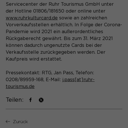
Servicecenter der Ruhr Tourismus GmbH unter
Name
cookie_optin
der Hotline 01806/181650 oder online unter
www.ruhrkulturcard.de
sowie an zahlreichen
Anbieter
Sgalinski
Vorverkaufsstellen erhältlich. In Folge der Corona-
Pandemie wird 2021 ein außerordentliches
Laufzeit
1 Monat
Rückgaberecht gewährt. Bis zum 31. März 2021
Speichert den Zustimmungsstatus des
können dadurch ungenutzte Cards bei der
Zweck
Benutzers für Cookies auf der
Verkaufsstelle zurückgegeben werden. Der
aktuellen Domäne.
Kaufpreis wird erstattet.
Pressekontakt: RTG, Jan Pass, Telefon:
0208/89959-168, E-Mail:
j.pass[at]ruhr-
tourismus.de
Teilen:
Zurück