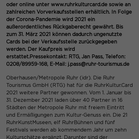
Content Management System dieser
oder online unter www.ruhrkulturcard.de sowie an
Name
Cookie-Informationen
_pk_id*
Webseite. Diese Basis-Cookies sind
zahlreichen Vorverkaufsstellen erhältlich. In Folge
unerlässlich, damit Ihr Besuch auf der
Anbieter
Matomo
der Corona-Pandemie wird 2021 ein
Website angenehm und flüssig wird:
Aktivierung Mehrsprachigkeit
außerordentliches Rückgaberecht gewährt. Bis
Sie ermöglichen es der Website, Sie
Laufzeit
Zweck
13 Monate
zum 31. März 2021 können dadurch ungenutzte
Diese Cookies ermöglichen die automatische
zu erkennen und somit Ihre Sitzung
Übersetzung der Website-Inhalte durch GTranslate.
Cards bei der Verkaufsstelle zurückgegeben
offen zu halten. Es speichert bei
Dient zur anonymen
Zweck
einem Benutzer-Login für einen
werden. Der Kaufpreis wird
Wiedererkennung eines Besuchers.
Name
Cookie-Informationen
googtrans
geschlossenen Bereich die Benutzer-
erstattet.Pressekontakt: RTG, Jan Pass, Telefon:
ID als verschlüsselten Wert (sog.
0208/89959-168, E-Mail: j.pass@ruhr-tourismus.de
Anbieter
GTranslate Inc.
"hash-Wert") zum entsprechenden
Datenbankeintrag des Nutzers.
Oberhausen/Metropole Ruhr (idr). Die Ruhr
Laufzeit
1 Jahr
Name
_pk_ses*
Tourismus GmbH (RTG) hat für die RuhrKultur.Card
Speichert die vom Nutzer gewählte
2021 weitere Partner gewonnen. Vom 1. Januar bis
Anbieter
Matomo
Zweck
Sprache für die automatische
31. Dezember 2021 laden über 40 Partner in 16
Name
PHPSESSID
Übersetzung der Website.
Städten der Metropole Ruhr mit freiem Eintritt
Laufzeit
30 Minuten
und Ermäßigungen zum Kultur-Genuss ein. Die 21
Anbieter
Session-Cookies
Speichert vorübergehend Daten der
RuhrKunstMuseen, elf RuhrBühnen und fünf
Zweck
aktuellen Sitzung.
Festivals werden ab kommendem Jahr um zehn
Der Session Cookie wird beim
Kulturschätze ergänzt. Darunter sind der