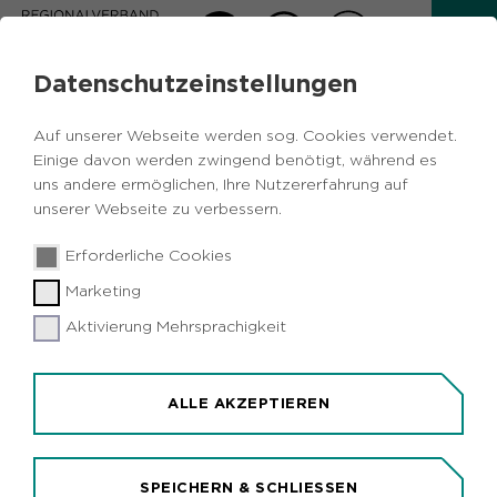
Datenschutzeinstellungen
AKTUELLES
Auf unserer Webseite werden sog. Cookies verwendet.
Zurück
Einige davon werden zwingend benötigt, während es
uns andere ermöglichen, Ihre Nutzererfahrung auf
unserer Webseite zu verbessern.
Tourismus
Kulturelles
Metropole Ruhr
12.11.2020
|
Erforderliche Cookies
RuhrKultur.Card 2021 punktet mit neuen
Marketing
Kulturschätzen
Aktivierung Mehrsprachigkeit
Oberhausen/Metropole Ruhr (idr). Die Ruhr
Tourismus GmbH (RTG) hat für die RuhrKultur.Card
2021 weitere Partner gewonnen. Vom 1. Januar bis
ALLE AKZEPTIEREN
31. Dezember 2021 laden über 40 Partner in 16
Städten der Metropole Ruhr mit freiem Eintritt
und Ermäßigungen zum Kultur-Genuss ein. Die 21
SPEICHERN & SCHLIESSEN