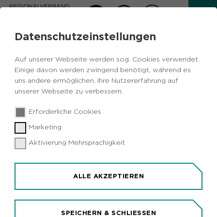
Datenschutzeinstellungen
AKTUELLES
Auf unserer Webseite werden sog. Cookies verwendet.
Zurück
Einige davon werden zwingend benötigt, während es
uns andere ermöglichen, Ihre Nutzererfahrung auf
unserer Webseite zu verbessern.
Kommunalpolitik
Politik
25.09.2020
|
Erforderliche Cookies
Ruhrparlament gibt grünes Licht für
Marketing
zwei Regionalplanänderungen
Aktivierung Mehrsprachigkeit
Die Verbandsversammlung des Regionalverbands
Ruhr (RVR) hat in ihrer heutigen Sitzung (25.
September) zwei
ALLE AKZEPTIEREN
Regionalplanänderungsverfahren abschließend
beraten und ihre Zustimmung erteilt. Damit kann
in Waltrop ein Betrieb seinen Standort verlagern,
SPEICHERN & SCHLIESSEN