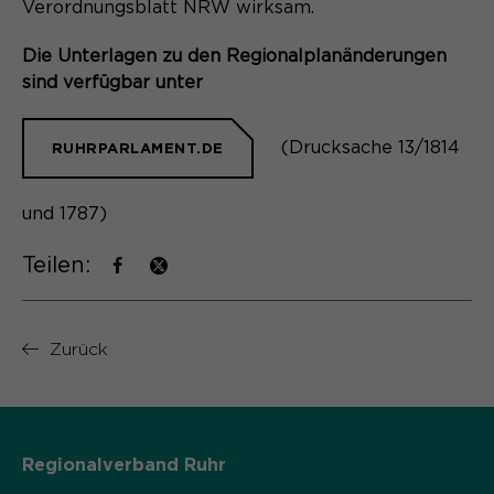
Verordnungsblatt NRW wirksam.
Name
cookie_optin
Die Unterlagen zu den Regionalplanänderungen
Anbieter
Sgalinski
sind verfügbar unter
Laufzeit
1 Monat
(Drucksache 13/1814
RUHRPARLAMENT.DE
Speichert den Zustimmungsstatus des
Zweck
Benutzers für Cookies auf der
und 1787)
aktuellen Domäne.
Teilen:
Zurück
Regionalverband Ruhr