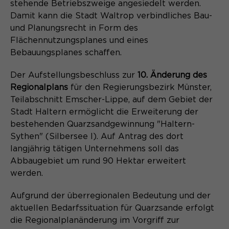
Content Management System dieser
stehende Betriebszweige angesiedelt werden.
Name
Cookie-Informationen
_pk_id*
Webseite. Diese Basis-Cookies sind
Damit kann die Stadt Waltrop verbindliches Bau-
unerlässlich, damit Ihr Besuch auf der
und Planungsrecht in Form des
Anbieter
Matomo
Website angenehm und flüssig wird:
Aktivierung Mehrsprachigkeit
Flächennutzungsplanes und eines
Sie ermöglichen es der Website, Sie
Laufzeit
Zweck
13 Monate
Bebauungsplanes schaffen.
Diese Cookies ermöglichen die automatische
zu erkennen und somit Ihre Sitzung
Übersetzung der Website-Inhalte durch GTranslate.
offen zu halten. Es speichert bei
Dient zur anonymen
Der Aufstellungsbeschluss zur
10. Änderung des
Zweck
einem Benutzer-Login für einen
Wiedererkennung eines Besuchers.
Name
Cookie-Informationen
googtrans
Regionalplans
für den Regierungsbezirk Münster,
geschlossenen Bereich die Benutzer-
Teilabschnitt Emscher-Lippe, auf dem Gebiet der
ID als verschlüsselten Wert (sog.
Anbieter
GTranslate Inc.
Stadt Haltern ermöglicht die Erweiterung der
"hash-Wert") zum entsprechenden
bestehenden Quarzsandgewinnung "Haltern-
Datenbankeintrag des Nutzers.
Laufzeit
1 Jahr
Name
_pk_ses*
Sythen" (Silbersee I). Auf Antrag des dort
langjährig tätigen Unternehmens soll das
Speichert die vom Nutzer gewählte
Anbieter
Matomo
Abbaugebiet um rund 90 Hektar erweitert
Zweck
Sprache für die automatische
werden.
Name
PHPSESSID
Übersetzung der Website.
Laufzeit
30 Minuten
Aufgrund der überregionalen Bedeutung und der
Anbieter
Session-Cookies
Speichert vorübergehend Daten der
Zweck
aktuellen Bedarfssituation für Quarzsande erfolgt
aktuellen Sitzung.
Der Session Cookie wird beim
die Regionalplanänderung im Vorgriff zur