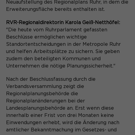
Laufzeit
Schließen des Browsers wieder
Neuaufstellung des Regionalplans Ruhr, in dem die
gelöscht.
Erweiterungsfläche bereits enthalten ist.
Name
_pk_ref.*
PHPs Standard Sitzungs- Identifikation
RVR-Regionaldirektorin Karola Geiß-Netthöfel:
Zweck
(Formulare).
"Die heute vom Ruhrparlament gefassten
Anbieter
Matomo
Beschlüsse ermöglichen wichtige
Standortentscheidungen in der Metropole Ruhr
Laufzeit
6 Monate
und helfen Arbeitsplätze zu sichern. Sie geben
Name
be_typo_user
Zweck
Speichert die Herkunft des Besuchers.
zudem den beteiligten Kommunen und
Unternehmen die nötige Planungssicherheit."
Anbieter
TYPO3
Nach der Beschlussfassung durch die
Laufzeit
Ende der Sitzung
Name
Verbandsversammlung zeigt die
MATOMO_SESSID
Regionalplanungsbehörde die
Dieser Cookie teilt der Webseite mit,
Anbieter
Matomo
Regionalplanänderungen bei der
ob ein Besucher im Typo3-Backend
Zweck
angemeldet ist und die Rechte besitzt
Landesplanungsbehörde an. Erst wenn diese
Laufzeit
Sitzung
diese zu verwalten.
innerhalb einer Frist von drei Monaten keine
Einwendungen erhebt, wird die Änderung nach
Temporäre Session-ID, ohne
Zweck
amtlicher Bekanntmachung im Gesetzes- und
personenbezogene Daten.