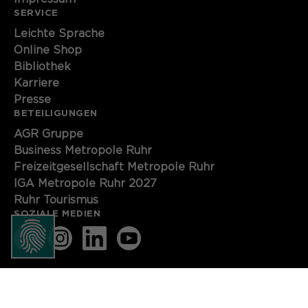
SERVICE
Name
cookie_optin
Leichte Sprache
Anbieter
Sgalinski
Online Shop
Bibliothek
Laufzeit
1 Monat
Karriere
Presse
Speichert den Zustimmungsstatus des
BETEILIGUNGEN
Zweck
Benutzers für Cookies auf der
AGR Gruppe
aktuellen Domäne.
Business Metropole Ruhr
Freizeitgesellschaft Metropole Ruhr
IGA Metropole Ruhr 2027
Ruhr Tourismus
SOZIALE MEDIEN