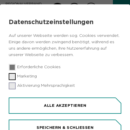
Datenschutzeinstellungen
AKTUELLES
Auf unserer Webseite werden sog. Cookies verwendet.
Zurück
Einige davon werden zwingend benötigt, während es
uns andere ermöglichen, Ihre Nutzererfahrung auf
unserer Webseite zu verbessern.
Politik
RVR Bekanntmachungen
26.08.2020
|
Erforderliche Cookies
Metropole Ruhr
Marketing
RVR-Planungsausschuss tagt
Aktivierung Mehrsprachigkeit
Essen (idr). Der Planungsausschuss des
Regionalverbandes Ruhr (RVR) tagt am Mittwoch,
2. September, 10 Uhr, im Plenarsaal des RVR-
ALLE AKZEPTIEREN
Hauses, Kronzprinzenstraße 35, Essen. Für den
gerade gewählten RVR-Beigeordneten Planung
Stefan Kuczera ist es die erste Sitzung in seiner
SPEICHERN & SCHLIESSEN