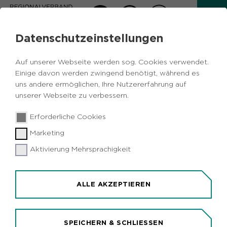
Datenschutzeinstellungen
AKTUELLES
Auf unserer Webseite werden sog. Cookies verwendet.
Zurück
Einige davon werden zwingend benötigt, während es
uns andere ermöglichen, Ihre Nutzererfahrung auf
unserer Webseite zu verbessern.
Politik
RVR Bekanntmachungen
28.05.2019
|
Erforderliche Cookies
Metropole Ruhr
Marketing
RVR-Strukturausschuss tagt
Aktivierung Mehrsprachigkeit
Essen (idr). Der Strukturausschuss des
Regionalverbandes Ruhr (RVR) tagt am Dienstag,
4. Juni, 10 Uhr, im Sitzungszimmer 102 des RVR-
ALLE AKZEPTIEREN
Hauses, Kronprinzenstraße 6, Essen. Auf der
Tagesordnung stehen Beratungen zum
Förderprogramm Städtebau des Landes NRW und
SPEICHERN & SCHLIESSEN