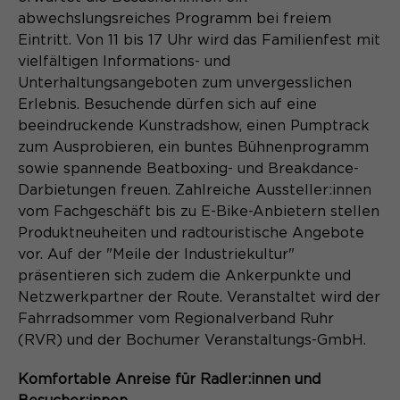
Content Management System dieser
Name
Cookie-Informationen
_pk_id*
abwechslungsreiches Programm bei freiem
Webseite. Diese Basis-Cookies sind
Eintritt. Von 11 bis 17 Uhr wird das Familienfest mit
unerlässlich, damit Ihr Besuch auf der
Anbieter
Matomo
vielfältigen Informations- und
Website angenehm und flüssig wird:
Aktivierung Mehrsprachigkeit
Sie ermöglichen es der Website, Sie
Unterhaltungsangeboten zum unvergesslichen
Laufzeit
Zweck
13 Monate
Diese Cookies ermöglichen die automatische
zu erkennen und somit Ihre Sitzung
Erlebnis. Besuchende dürfen sich auf eine
Übersetzung der Website-Inhalte durch GTranslate.
offen zu halten. Es speichert bei
beeindruckende Kunstradshow, einen Pumptrack
Dient zur anonymen
Zweck
einem Benutzer-Login für einen
zum Ausprobieren, ein buntes Bühnenprogramm
Wiedererkennung eines Besuchers.
Name
Cookie-Informationen
googtrans
geschlossenen Bereich die Benutzer-
sowie spannende Beatboxing- und Breakdance-
ID als verschlüsselten Wert (sog.
Anbieter
GTranslate Inc.
Darbietungen freuen. Zahlreiche Aussteller:innen
"hash-Wert") zum entsprechenden
vom Fachgeschäft bis zu E-Bike-Anbietern stellen
Datenbankeintrag des Nutzers.
Laufzeit
1 Jahr
Produktneuheiten und radtouristische Angebote
Name
_pk_ses*
vor. Auf der "Meile der Industriekultur"
Speichert die vom Nutzer gewählte
Anbieter
Matomo
präsentieren sich zudem die Ankerpunkte und
Zweck
Sprache für die automatische
Netzwerkpartner der Route. Veranstaltet wird der
Name
PHPSESSID
Übersetzung der Website.
Laufzeit
30 Minuten
Fahrradsommer vom Regionalverband Ruhr
(RVR) und der Bochumer Veranstaltungs-GmbH.
Anbieter
Session-Cookies
Speichert vorübergehend Daten der
Zweck
aktuellen Sitzung.
Komfortable Anreise für Radler:innen und
Der Session Cookie wird beim