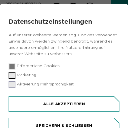
Datenschutzeinstellungen
AKTUELLES
Auf unserer Webseite werden sog. Cookies verwendet.
Zurück
Einige davon werden zwingend benötigt, während es
uns andere ermöglichen, Ihre Nutzererfahrung auf
unserer Webseite zu verbessern.
Route der
04.06.2024
|
Freizeit und Tourismus
Erforderliche Cookies
Industriekultur
Marketing
25 JAHRE ROUTE INDUSTRIEKULTUR
Aktivierung Mehrsprachigkeit
RVR und Jahrhunderthalle Bochum
laden zum Fahrradsommer ein /
Kostenlose Tourenangebote im Juni
ALLE AKZEPTIEREN
SPEICHERN & SCHLIESSEN