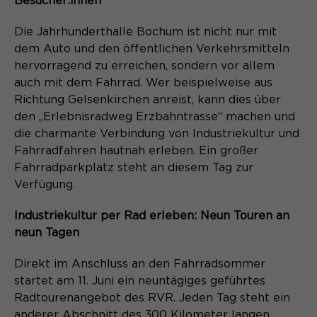
Besucher:innen
Laufzeit
Schließen des Browsers wieder
gelöscht.
Die Jahrhunderthalle Bochum ist nicht nur mit
Name
_pk_ref.*
PHPs Standard Sitzungs- Identifikation
dem Auto und den öffentlichen Verkehrsmitteln
Zweck
(Formulare).
hervorragend zu erreichen, sondern vor allem
Anbieter
Matomo
auch mit dem Fahrrad. Wer beispielweise aus
Richtung Gelsenkirchen anreist, kann dies über
Laufzeit
6 Monate
den „Erlebnisradweg Erzbahntrasse“ machen und
Name
be_typo_user
die charmante Verbindung von Industriekultur und
Zweck
Speichert die Herkunft des Besuchers.
Fahrradfahren hautnah erleben. Ein großer
Anbieter
TYPO3
Fahrradparkplatz steht an diesem Tag zur
Verfügung.
Laufzeit
Ende der Sitzung
Name
MATOMO_SESSID
Industriekultur per Rad erleben: Neun Touren an
Dieser Cookie teilt der Webseite mit,
neun Tagen
Anbieter
Matomo
ob ein Besucher im Typo3-Backend
Zweck
angemeldet ist und die Rechte besitzt
Laufzeit
Direkt im Anschluss an den Fahrradsommer
Sitzung
diese zu verwalten.
startet am 11. Juni ein neuntägiges geführtes
Temporäre Session-ID, ohne
Radtourenangebot des RVR. Jeden Tag steht ein
Zweck
personenbezogene Daten.
anderer Abschnitt des 300 Kilometer langen