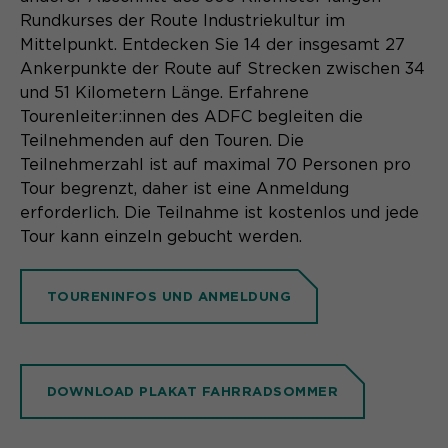
Rundkurses der Route Industriekultur im
Name
cookie_optin
Mittelpunkt. Entdecken Sie 14 der insgesamt 27
Ankerpunkte der Route auf Strecken zwischen 34
Anbieter
Sgalinski
und 51 Kilometern Länge. Erfahrene
Laufzeit
1 Monat
Tourenleiter:innen des ADFC begleiten die
Teilnehmenden auf den Touren. Die
Speichert den Zustimmungsstatus des
Teilnehmerzahl ist auf maximal 70 Personen pro
Zweck
Benutzers für Cookies auf der
Tour begrenzt, daher ist eine Anmeldung
aktuellen Domäne.
erforderlich. Die Teilnahme ist kostenlos und jede
Tour kann einzeln gebucht werden.
TOURENINFOS UND ANMELDUNG
DOWNLOAD PLAKAT FAHRRADSOMMER