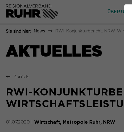
ÜBER UNS
News
RWI-Konjunkturbericht: NRW-Wirtscha
Sie sind hier:
AKTUELLES
Zurück
RWI-KONJUNKTURBERI
WIRTSCHAFTSLEISTUN
Wirtschaft
Metropole Ruhr
NRW
01.07.2020
|