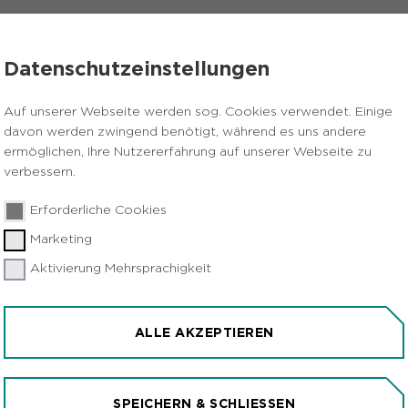
VERANSTALTUNGEN
PRESSE
KARRIERE
Datenschutzeinstellungen
ftsleistung sinkt um 5,5 Prozent
Auf unserer Webseite werden sog. Cookies verwendet. Einige
davon werden zwingend benötigt, während es uns andere
ermöglichen, Ihre Nutzererfahrung auf unserer Webseite zu
verbessern.
Erforderliche Cookies
Marketing
Aktivierung Mehrsprachigkeit
CHT: NRW-
G SINKT UM 5,5 PROZE
ALLE AKZEPTIEREN
SPEICHERN & SCHLIESSEN