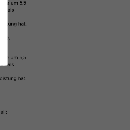
emie um 5,5
da als
istung hat.
lle,
emie um 5,5
da als
istung hat.
il: