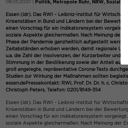
Politik
Metropole Ruhr
NRW
Soziales
08.05.2020
|
Essen (idr). Das RWI – Leibniz-Institut für Wirtscha
Krisenstäben in Bund und Ländern bei der Bewertung
einen Vorschlag für ein Indikatorensystem vorgelegt.
soziale Aspekte gleichermaßen. Nach Meinung der E
Phase der Pandemie ganzheitlich aufgestellt werden. 
Zeitabständen erhoben werden, damit regionale Unt
u.a. die Zahl der Insolvenzen, der Kurzarbeiter und
Stimmung in der Bevölkerung sowie der Anteil ausfa
groß angelegte, repräsentative Corona-Tests durch
Studien zur Wirkung der Maßnahmen sollten begleite
essen.dePressekontakt: RWI, Prof. Dr. Dr. h. c. Chri
Christoph Peters, Telefon: 0201/8149-354
Essen (idr). Das RWI – Leibniz-Institut für Wirtscha
Krisenstäben in Bund und Ländern bei der Bewertung
einen Vorschlag für ein Indikatorensystem vorgelegt.
soziale Aspekte gleichermaßen. Nach Meinung der E