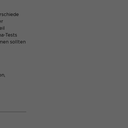
rschiede
er
il
na-Tests
men sollten
on,