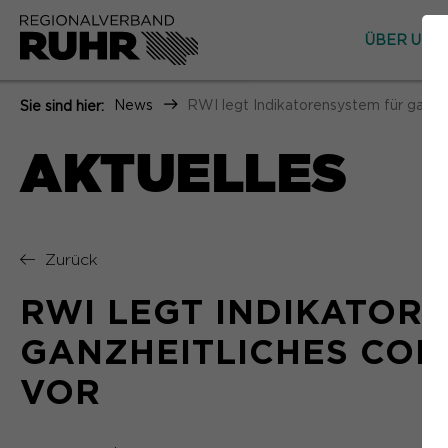
ÜBER UNS
News
RWI legt Indikatorensystem für ganz
Sie sind hier:
AKTUELLES
Zurück
RWI LEGT INDIKATOR
GANZHEITLICHES CO
VOR