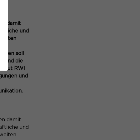
en damit
aftliche und
weiten
erden soll
n und die
n laut RWI
agungen und
nikation,
en damit
aftliche und
weiten