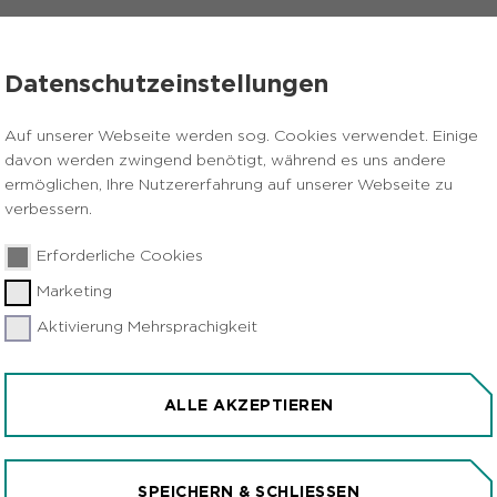
VERANSTALTUNGEN
PRESSE
KARRIERE
Datenschutzeinstellungen
heitliches Corona-Krisenmanagement vor
Auf unserer Webseite werden sog. Cookies verwendet. Einige
davon werden zwingend benötigt, während es uns andere
ermöglichen, Ihre Nutzererfahrung auf unserer Webseite zu
verbessern.
Erforderliche Cookies
Marketing
Aktivierung Mehrsprachigkeit
ENSYSTEM FÜR
RONA-KRISENMANAGEM
ALLE AKZEPTIEREN
SPEICHERN & SCHLIESSEN