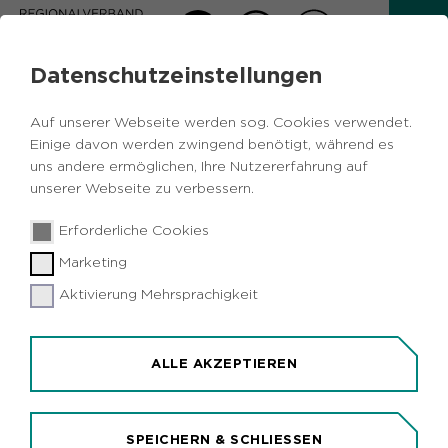
Datenschutzeinstellungen
AKTUELLES
Auf unserer Webseite werden sog. Cookies verwendet.
Zurück
Einige davon werden zwingend benötigt, während es
uns andere ermöglichen, Ihre Nutzererfahrung auf
unserer Webseite zu verbessern.
Wirtschaft
Metropole Ruhr
Bochum
24.07.2017
|
Erforderliche Cookies
Bottrop
Dortmund
Gelsenkirchen
Hagen
Hamm
Herne
Soziales
Marketing
Aktivierung Mehrsprachigkeit
Städte und Kreise im westfälischen
Ruhrgebiet erhielten 1,5 Milliarden Euro
vom LWL
ALLE AKZEPTIEREN
Münster/Metropole Ruhr (idr). Rund 1,5 Milliarden
Euro hat der Landschaftsverband Westfalen-Lippe
im Haushaltsjahr 2016 in der Metropole Ruhr
SPEICHERN & SCHLIESSEN