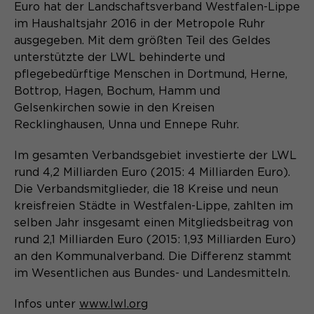
Content Management System dieser
Euro hat der Landschaftsverband Westfalen-Lippe
Name
Cookie-Informationen
_pk_id*
Webseite. Diese Basis-Cookies sind
im Haushaltsjahr 2016 in der Metropole Ruhr
unerlässlich, damit Ihr Besuch auf der
ausgegeben. Mit dem größten Teil des Geldes
Anbieter
Matomo
Website angenehm und flüssig wird:
Aktivierung Mehrsprachigkeit
unterstützte der LWL behinderte und
Sie ermöglichen es der Website, Sie
Laufzeit
Zweck
13 Monate
pflegebedürftige Menschen in Dortmund, Herne,
Diese Cookies ermöglichen die automatische
zu erkennen und somit Ihre Sitzung
Bottrop, Hagen, Bochum, Hamm und
Übersetzung der Website-Inhalte durch GTranslate.
offen zu halten. Es speichert bei
Dient zur anonymen
Gelsenkirchen sowie in den Kreisen
Zweck
einem Benutzer-Login für einen
Wiedererkennung eines Besuchers.
Name
Cookie-Informationen
googtrans
Recklinghausen, Unna und Ennepe Ruhr.
geschlossenen Bereich die Benutzer-
ID als verschlüsselten Wert (sog.
Anbieter
GTranslate Inc.
Im gesamten Verbandsgebiet investierte der LWL
"hash-Wert") zum entsprechenden
rund 4,2 Milliarden Euro (2015: 4 Milliarden Euro).
Datenbankeintrag des Nutzers.
Laufzeit
1 Jahr
Name
_pk_ses*
Die Verbandsmitglieder, die 18 Kreise und neun
kreisfreien Städte in Westfalen-Lippe, zahlten im
Speichert die vom Nutzer gewählte
Anbieter
Matomo
selben Jahr insgesamt einen Mitgliedsbeitrag von
Zweck
Sprache für die automatische
Name
rund 2,1 Milliarden Euro (2015: 1,93 Milliarden Euro)
PHPSESSID
Übersetzung der Website.
Laufzeit
30 Minuten
an den Kommunalverband. Die Differenz stammt
Anbieter
Session-Cookies
im Wesentlichen aus Bundes- und Landesmitteln.
Speichert vorübergehend Daten der
Zweck
aktuellen Sitzung.
Der Session Cookie wird beim
Infos unter
www.lwl.org