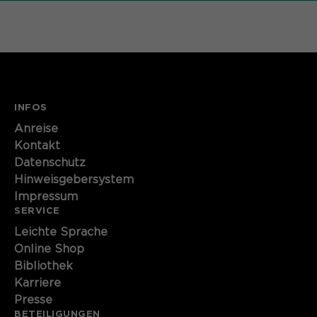
Name
cookie_optin
Anbieter
Sgalinski
Laufzeit
1 Monat
INFOS
Speichert den Zustimmungsstatus des
Zweck
Benutzers für Cookies auf der
Anreise
aktuellen Domäne.
Kontakt
Datenschutz
Hinweisgebersystem
Impressum
SERVICE
Leichte Sprache
Online Shop
Bibliothek
Karriere
Presse
BETEILIGUNGEN