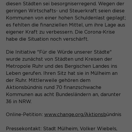
Laufzeit
Schließen des Browsers wieder
diesen Städten sei besorgniserregend. Wegen der
gelöscht.
geringen Wirtschafts- und Steuerkraft seien diese
Kommunen von einer hohen Schuldenlast geplagt;
Name
_pk_ref.*
PHPs Standard Sitzungs- Identifikation
Zweck
es fehlten die finanziellen Mittel, um ihre Lage aus
(Formulare).
Anbieter
Matomo
eigener Kraft zu verbessern. Die Corona-Krise
habe die Situation noch verschärft.
Laufzeit
6 Monate
Die Initiative "Für die Würde unserer Städte"
Name
be_typo_user
Zweck
Speichert die Herkunft des Besuchers.
wurde zunächst von Städten und Kreisen der
Metropole Ruhr und des Bergischen Landes ins
Anbieter
TYPO3
Leben gerufen. Ihren Sitz hat sie in Mülheim an
Laufzeit
Ende der Sitzung
der Ruhr. Mittlerweile gehören dem
Name
MATOMO_SESSID
Aktionsbündnis rund 70 finanzschwache
Dieser Cookie teilt der Webseite mit,
Kommunen aus acht Bundesländern an, darunter
Anbieter
Matomo
ob ein Besucher im Typo3-Backend
36 in NRW.
Zweck
angemeldet ist und die Rechte besitzt
Laufzeit
Sitzung
diese zu verwalten.
Online-Petition:
www.change.org/Aktionsb
ündnis
Temporäre Session-ID, ohne
Zweck
Pressekontakt: Stadt Mülheim, Volker Wiebels,
personenbezogene Daten.