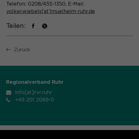
Telefon: 0208/455-1350, E-Mail:
Name
cookie_optin
volker.wiebels[at]muelheim-ruhr.de
Anbieter
Sgalinski
Teilen:
Laufzeit
1 Monat
Speichert den Zustimmungsstatus des
Zurück
Zweck
Benutzers für Cookies auf der
aktuellen Domäne.
Regionalverband Ruhr
info[at]rvr.ruhr
+49 201 2069-0