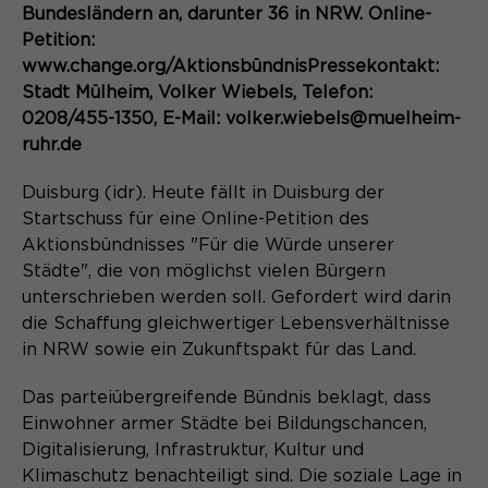
Content Management System dieser
Bundesländern an, darunter 36 in NRW. Online-
Name
Cookie-Informationen
_pk_id*
Webseite. Diese Basis-Cookies sind
Petition:
unerlässlich, damit Ihr Besuch auf der
Anbieter
Matomo
www.change.org/AktionsbündnisPressekontakt:
Website angenehm und flüssig wird:
Aktivierung Mehrsprachigkeit
Stadt Mülheim, Volker Wiebels, Telefon:
Sie ermöglichen es der Website, Sie
Laufzeit
Zweck
13 Monate
0208/455-1350, E-Mail: volker.wiebels@muelheim-
Diese Cookies ermöglichen die automatische
zu erkennen und somit Ihre Sitzung
Übersetzung der Website-Inhalte durch GTranslate.
ruhr.de
offen zu halten. Es speichert bei
Dient zur anonymen
Zweck
einem Benutzer-Login für einen
Wiedererkennung eines Besuchers.
Name
Cookie-Informationen
googtrans
Duisburg (idr). Heute fällt in Duisburg der
geschlossenen Bereich die Benutzer-
Startschuss für eine Online-Petition des
ID als verschlüsselten Wert (sog.
Anbieter
GTranslate Inc.
"hash-Wert") zum entsprechenden
Aktionsbündnisses "Für die Würde unserer
Datenbankeintrag des Nutzers.
Städte", die von möglichst vielen Bürgern
Laufzeit
1 Jahr
Name
_pk_ses*
unterschrieben werden soll. Gefordert wird darin
die Schaffung gleichwertiger Lebensverhältnisse
Speichert die vom Nutzer gewählte
Anbieter
Matomo
Zweck
Sprache für die automatische
in NRW sowie ein Zukunftspakt für das Land.
Name
PHPSESSID
Übersetzung der Website.
Laufzeit
30 Minuten
Das parteiübergreifende Bündnis beklagt, dass
Anbieter
Session-Cookies
Einwohner armer Städte bei Bildungschancen,
Speichert vorübergehend Daten der
Zweck
Digitalisierung, Infrastruktur, Kultur und
aktuellen Sitzung.
Der Session Cookie wird beim
Klimaschutz benachteiligt sind. Die soziale Lage in