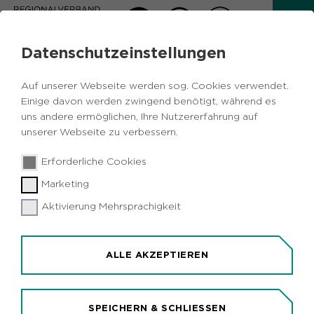
Datenschutzeinstellungen
AKTUELLES
Auf unserer Webseite werden sog. Cookies verwendet.
Zurück
Einige davon werden zwingend benötigt, während es
uns andere ermöglichen, Ihre Nutzererfahrung auf
unserer Webseite zu verbessern.
Politik
Metropole Ruhr
NRW
27.08.2020
|
Erforderliche Cookies
Soziales
Marketing
Start der Online-Petition des
Aktionsbündnisses "Für die Würde
Aktivierung Mehrsprachigkeit
unsere Städte"
Duisburg (idr). Heute fällt in Duisburg der
ALLE AKZEPTIEREN
Startschuss für eine Online-Petition des
Aktionsbündnisses "Für die Würde unserer
Städte", die von möglichst vielen Bürgern
SPEICHERN & SCHLIESSEN