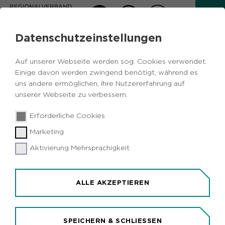
Datenschutzeinstellungen
AKTUELLES
Auf unserer Webseite werden sog. Cookies verwendet.
Zurück
Einige davon werden zwingend benötigt, während es
uns andere ermöglichen, Ihre Nutzererfahrung auf
unserer Webseite zu verbessern.
Wissenschaft & Forschung
Bildung
13.06.2018
|
Erforderliche Cookies
Metropole Ruhr
Marketing
TU Dortmund testet Training-Apps für
Kinder mit Lernstörungen
Aktivierung Mehrsprachigkeit
Dortmund (idr). Die Technische Universität
Dortmund startet eine Studie zum onlinebasierten
ALLE AKZEPTIEREN
Training bei Lernstörungen. Kinder mit
Schwierigkeiten im Lesen, Schreiben oder
Rechnen sollen durch Lern-Apps spielerisch
SPEICHERN & SCHLIESSEN