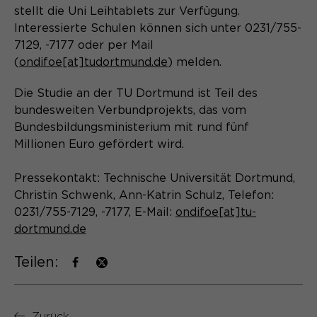
Laufzeit
Schließen des Browsers wieder
stellt die Uni Leihtablets zur Verfügung.
gelöscht.
Interessierte Schulen können sich unter 0231/755-
Name
_pk_ref.*
7129, -7177 oder per Mail
PHPs Standard Sitzungs- Identifikation
Zweck
(
ondifoe[at]tudortmund.de
) melden.
(Formulare).
Anbieter
Matomo
Die Studie an der TU Dortmund ist Teil des
Laufzeit
6 Monate
bundesweiten Verbundprojekts, das vom
Bundesbildungsministerium mit rund fünf
Name
be_typo_user
Zweck
Speichert die Herkunft des Besuchers.
Millionen Euro gefördert wird.
Anbieter
TYPO3
Pressekontakt: Technische Universität Dortmund,
Laufzeit
Ende der Sitzung
Christin Schwenk, Ann-Katrin Schulz, Telefon:
Name
MATOMO_SESSID
0231/755-7129, -7177, E-Mail:
ondifoe[at]tu-
Dieser Cookie teilt der Webseite mit,
dortmund.de
Anbieter
Matomo
ob ein Besucher im Typo3-Backend
Zweck
angemeldet ist und die Rechte besitzt
Teilen:
Laufzeit
Sitzung
diese zu verwalten.
Temporäre Session-ID, ohne
Zweck
personenbezogene Daten.
Zurück