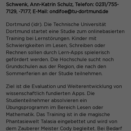
Content Management System dieser
Name
Schwenk, Ann-Katrin Schulz, Telefon: 0231/755-
Cookie-Informationen
_pk_id*
Webseite. Diese Basis-Cookies sind
7129, -7177, E-Mail: ondifoe@tu-dortmund.de
unerlässlich, damit Ihr Besuch auf der
Anbieter
Matomo
Website angenehm und flüssig wird:
Aktivierung Mehrsprachigkeit
Dortmund (idr). Die Technische Universität
Sie ermöglichen es der Website, Sie
Laufzeit
Zweck
13 Monate
Dortmund startet eine Studie zum onlinebasierten
Diese Cookies ermöglichen die automatische
zu erkennen und somit Ihre Sitzung
Übersetzung der Website-Inhalte durch GTranslate.
Training bei Lernstörungen. Kinder mit
offen zu halten. Es speichert bei
Dient zur anonymen
Zweck
Schwierigkeiten im Lesen, Schreiben oder
einem Benutzer-Login für einen
Wiedererkennung eines Besuchers.
Name
Cookie-Informationen
googtrans
Rechnen sollen durch Lern-Apps spielerisch
geschlossenen Bereich die Benutzer-
ID als verschlüsselten Wert (sog.
gefördert werden. Die Hochschule sucht noch
Anbieter
GTranslate Inc.
"hash-Wert") zum entsprechenden
Grundschulen aus der Region, die nach den
Datenbankeintrag des Nutzers.
Sommerferien an der Studie teilnehmen.
Laufzeit
1 Jahr
Name
_pk_ses*
Ziel ist die Evaluation und Weiterentwicklung von
Speichert die vom Nutzer gewählte
Anbieter
Matomo
Zweck
wissenschaftlich fundierten Apps. Die
Sprache für die automatische
Name
PHPSESSID
Übersetzung der Website.
Studienteilnehmer absolvieren ein
Laufzeit
30 Minuten
Übungsprogramm im Bereich Lesen oder
Anbieter
Session-Cookies
Mathematik. Das Training ist in die magische
Speichert vorübergehend Daten der
Zweck
aktuellen Sitzung.
Phantasiewelt Talasia eingebettet und wird von
Der Session Cookie wird beim
dem Zauberer Meister Cody begleitet. Bei Bedarf