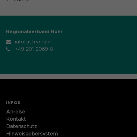
Name
cookie_optin
Anbieter
Sgalinski
Regionalverband Ruhr
Laufzeit
1 Monat
info[at]rvr.ruhr
Speichert den Zustimmungsstatus des
+49 201 2069-0
Zweck
Benutzers für Cookies auf der
aktuellen Domäne.
INFOS
Anreise
Kontakt
Datenschutz
Hinweisgebersystem