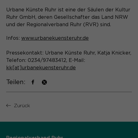
Laufzeit
Schließen des Browsers wieder
gelöscht.
Urbane Künste Ruhr ist eine der Säulen der Kultur
Ruhr GmbH, deren Gesellschafter das Land NRW
Name
_pk_ref.*
PHPs Standard Sitzungs- Identifikation
Zweck
und der Regionalverband Ruhr (RVR) sind.
(Formulare).
Anbieter
Matomo
Infos:
www.urbanekuensteruhr.de
Laufzeit
6 Monate
Pressekontakt: Urbane Künste Ruhr, Katja Knicker,
Name
be_typo_user
Zweck
Speichert die Herkunft des Besuchers.
Telefon: 0234/97483412, E-Mail:
kk[at]urbanekuensteruhr.de
Anbieter
TYPO3
Teilen:
Laufzeit
Ende der Sitzung
Name
MATOMO_SESSID
Dieser Cookie teilt der Webseite mit,
Anbieter
Matomo
ob ein Besucher im Typo3-Backend
Zurück
Zweck
angemeldet ist und die Rechte besitzt
Laufzeit
Sitzung
diese zu verwalten.
Temporäre Session-ID, ohne
Zweck
personenbezogene Daten.
Regionalverband Ruhr