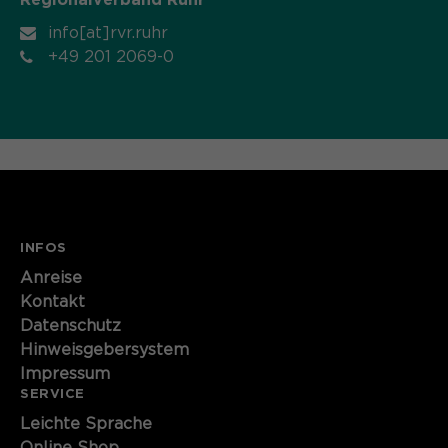
Name
cookie_optin
info[at]rvr.ruhr
+49 201 2069-0
Anbieter
Sgalinski
Laufzeit
1 Monat
Speichert den Zustimmungsstatus des
Zweck
Benutzers für Cookies auf der
aktuellen Domäne.
INFOS
Anreise
Kontakt
Datenschutz
Hinweisgebersystem
Impressum
SERVICE
Leichte Sprache