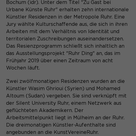
Content Management System dieser
Bochum (idr). Unter dem Titel "Zu Gast bei
Name
Cookie-Informationen
_pk_id*
Webseite. Diese Basis-Cookies sind
Urbane Künste Ruhr" erhalten zehn internationale
unerlässlich, damit Ihr Besuch auf der
Künstler Residenzen in der Metropole Ruhr. Eine
Anbieter
Matomo
Website angenehm und flüssig wird:
Aktivierung Mehrsprachigkeit
Jury wählte Kulturschaffende aus, die sich in ihren
Sie ermöglichen es der Website, Sie
Laufzeit
Zweck
13 Monate
Arbeiten mit dem Verhältnis von Identität und
Diese Cookies ermöglichen die automatische
zu erkennen und somit Ihre Sitzung
territorialen Zuschreibungen auseinandersetzen.
Übersetzung der Website-Inhalte durch GTranslate.
offen zu halten. Es speichert bei
Dient zur anonymen
Das Resienzprogramm schließt sich inhaltlich an
Zweck
einem Benutzer-Login für einen
Wiedererkennung eines Besuchers.
Name
Cookie-Informationen
googtrans
das Ausstellungsprojekt "Ruhr Ding" an, das im
geschlossenen Bereich die Benutzer-
Frühjahr 2019 über einen Zeitraum von acht
ID als verschlüsselten Wert (sog.
Anbieter
GTranslate Inc.
Wochen läuft.
"hash-Wert") zum entsprechenden
Datenbankeintrag des Nutzers.
Laufzeit
1 Jahr
Name
_pk_ses*
Zwei zwölfmonatigen Residenzen wurden an die
Künstler Wasim Ghrioui (Syrien) und Mohamed
Speichert die vom Nutzer gewählte
Anbieter
Matomo
Altoum (Sudan) vergeben. Sie sind verknüpft mit
Zweck
Sprache für die automatische
der Silent University Ruhr, einem Netzwerk aus
Name
PHPSESSID
Übersetzung der Website.
Laufzeit
30 Minuten
geflüchteten Akademikern. Der
Anbieter
Session-Cookies
Arbeitsmittelpunkt liegt in Mülheim an der Ruhr.
Speichert vorübergehend Daten der
Zweck
Die dreimonatigen Künstler-Aufenthalte sind
aktuellen Sitzung.
Der Session Cookie wird beim
angebunden an die KunstVereineRuhr.