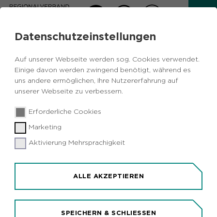
Datenschutzeinstellungen
AKTUELLES
Auf unserer Webseite werden sog. Cookies verwendet.
Zurück
Einige davon werden zwingend benötigt, während es
uns andere ermöglichen, Ihre Nutzererfahrung auf
unserer Webseite zu verbessern.
Kulturelles
Metropole Ruhr
07.05.2018
|
Erforderliche Cookies
Urbane Künste Ruhr hat Stipendiaten
Marketing
für neues Residenzprogramm
ausgewählt
Aktivierung Mehrsprachigkeit
Bochum (idr). Unter dem Titel "Zu Gast bei
Urbane Künste Ruhr" erhalten zehn internationale
ALLE AKZEPTIEREN
Künstler Residenzen in der Metropole Ruhr. Eine
Jury wählte Kulturschaffende aus, die sich in ihren
Arbeiten mit dem Verhältnis von Identität und
SPEICHERN & SCHLIESSEN