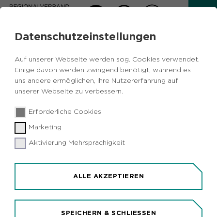
Datenschutzeinstellungen
AKTUELLES
Auf unserer Webseite werden sog. Cookies verwendet.
Zurück
Einige davon werden zwingend benötigt, während es
uns andere ermöglichen, Ihre Nutzererfahrung auf
unserer Webseite zu verbessern.
Freizeit
Vermischtes
Metropole Ruhr
08.08.2017
|
Erforderliche Cookies
US-Band Lions Head rockt
Marketing
Essen.Original
Aktivierung Mehrsprachigkeit
Essen (idr). Lions Head ("When I Wake Up", "See
You") ist Headliner von Essen.Original. Am 9.
September steht die Band um US-Sänger Ignacio
ALLE AKZEPTIEREN
Uriarte auf dem Kennedyplatz auf der Bühne.
Daneben spielen weitere 1.000 Künstler beim
Stadtfest vom 8. bis 10. September auf fünf
SPEICHERN & SCHLIESSEN