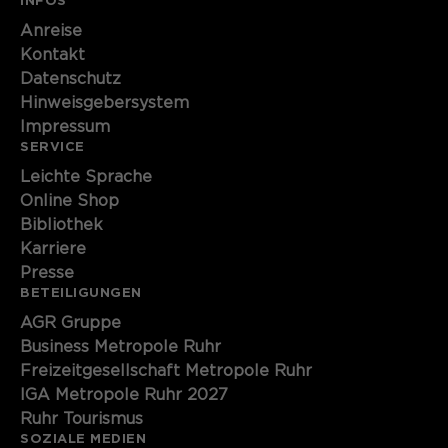
INFOS
Name
cookie_optin
Anreise
Kontakt
Anbieter
Sgalinski
Datenschutz
Hinweisgebersystem
Laufzeit
1 Monat
Impressum
SERVICE
Speichert den Zustimmungsstatus des
Leichte Sprache
Zweck
Benutzers für Cookies auf der
Online Shop
aktuellen Domäne.
Bibliothek
Karriere
Presse
BETEILIGUNGEN
AGR Gruppe
Business Metropole Ruhr
Freizeitgesellschaft Metropole Ruhr
IGA Metropole Ruhr 2027
Ruhr Tourismus
SOZIALE MEDIEN