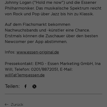
Content Management System dieser
Johnny Logan ("Hold me now") und die Essener
Name
Cookie-Informationen
_pk_id*
Webseite. Diese Basis-Cookies sind
Philharmoniker. Das musikalische Spektrum reicht
unerlässlich, damit Ihr Besuch auf der
Anbieter
von Rock und Pop über Jazz bis hin zu Klassik.
Matomo
Website angenehm und flüssig wird:
Aktivierung Mehrsprachigkeit
Sie ermöglichen es der Website, Sie
Laufzeit
Zweck
13 Monate
Auf dem Flachsmarkt bekommen
Diese Cookies ermöglichen die automatische
zu erkennen und somit Ihre Sitzung
Nachwuchsbands und -künstler eine Chance.
Übersetzung der Website-Inhalte durch GTranslate.
offen zu halten. Es speichert bei
Dient zur anonymen
Erstmals können die Zuschauer über den besten
Zweck
einem Benutzer-Login für einen
Wiedererkennung eines Besuchers.
Name
Cookie-Informationen
googtrans
Newcomer per App abstimmen.
geschlossenen Bereich die Benutzer-
ID als verschlüsselten Wert (sog.
Anbieter
GTranslate Inc.
Infos:
www.essen-original.de
"hash-Wert") zum entsprechenden
Datenbankeintrag des Nutzers.
Laufzeit
1 Jahr
Name
_pk_ses*
Pressekontakt: EMG - Essen Marketing GmbH, Ina
Will, Telefon: 0201/8872051, E-Mail:
Speichert die vom Nutzer gewählte
Anbieter
Matomo
will[at]emg.essen.de
Zweck
Sprache für die automatische
Name
PHPSESSID
Übersetzung der Website.
Laufzeit
30 Minuten
Teilen:
Anbieter
Session-Cookies
Speichert vorübergehend Daten der
Zweck
aktuellen Sitzung.
Der Session Cookie wird beim
Zurück