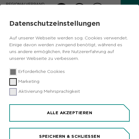
Datenschutzeinstellungen
AKTUELLES
Auf unserer Webseite werden sog. Cookies verwendet.
Zurück
Einige davon werden zwingend benötigt, während es
uns andere ermöglichen, Ihre Nutzererfahrung auf
unserer Webseite zu verbessern.
Vermischtes
Metropole Ruhr
Bochum
12.10.2017
|
Erforderliche Cookies
Dortmund
Duisburg
Essen
Marketing
Veganes Lob für Uni-Mensen in der
Metropole Ruhr
Aktivierung Mehrsprachigkeit
Metropole Ruhr (idr). Seit 2014 befragt die
Tierrechtsorganisation PETA die 58
ALLE AKZEPTIEREN
Studierendenwerke in Deutschland nach den
veganen Angeboten in ihren knapp 900 Mensen
und Cafeterien. Rund 80 Prozent der Studierenden
SPEICHERN & SCHLIESSEN