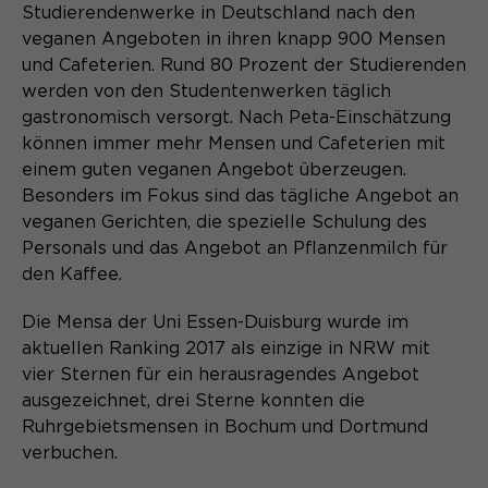
Content Management System dieser
Studierendenwerke in Deutschland nach den
Name
Cookie-Informationen
_pk_id*
Webseite. Diese Basis-Cookies sind
veganen Angeboten in ihren knapp 900 Mensen
unerlässlich, damit Ihr Besuch auf der
Anbieter
Matomo
und Cafeterien. Rund 80 Prozent der Studierenden
Website angenehm und flüssig wird:
Aktivierung Mehrsprachigkeit
werden von den Studentenwerken täglich
Sie ermöglichen es der Website, Sie
Laufzeit
Zweck
13 Monate
gastronomisch versorgt. Nach Peta-Einschätzung
Diese Cookies ermöglichen die automatische
zu erkennen und somit Ihre Sitzung
Übersetzung der Website-Inhalte durch GTranslate.
können immer mehr Mensen und Cafeterien mit
offen zu halten. Es speichert bei
Dient zur anonymen
Zweck
einem guten veganen Angebot überzeugen.
einem Benutzer-Login für einen
Wiedererkennung eines Besuchers.
Name
Cookie-Informationen
googtrans
Besonders im Fokus sind das tägliche Angebot an
geschlossenen Bereich die Benutzer-
ID als verschlüsselten Wert (sog.
veganen Gerichten, die spezielle Schulung des
Anbieter
GTranslate Inc.
"hash-Wert") zum entsprechenden
Personals und das Angebot an Pflanzenmilch für
Datenbankeintrag des Nutzers.
den Kaffee.
Laufzeit
1 Jahr
Name
_pk_ses*
Die Mensa der Uni Essen-Duisburg wurde im
Speichert die vom Nutzer gewählte
Anbieter
Matomo
Zweck
aktuellen Ranking 2017 als einzige in NRW mit
Sprache für die automatische
Name
PHPSESSID
Übersetzung der Website.
vier Sternen für ein herausragendes Angebot
Laufzeit
30 Minuten
ausgezeichnet, drei Sterne konnten die
Anbieter
Session-Cookies
Ruhrgebietsmensen in Bochum und Dortmund
Speichert vorübergehend Daten der
Zweck
aktuellen Sitzung.
verbuchen.
Der Session Cookie wird beim