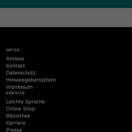
Name
cookie_optin
Anbieter
Sgalinski
Laufzeit
1 Monat
Speichert den Zustimmungsstatus des
INFOS
Zweck
Benutzers für Cookies auf der
Anreise
aktuellen Domäne.
Kontakt
Datenschutz
Hinweisgebersystem
Impressum
SERVICE
Leichte Sprache
Online Shop
Bibliothek
Karriere
Presse