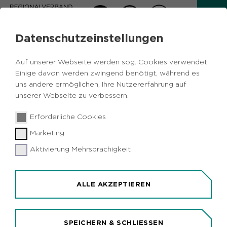
Datenschutzeinstellungen
AKTUELLES
Auf unserer Webseite werden sog. Cookies verwendet.
Zurück
Einige davon werden zwingend benötigt, während es
uns andere ermöglichen, Ihre Nutzererfahrung auf
unserer Webseite zu verbessern.
Freizeit
Vermischtes
Umwelt
22.09.2020
|
Erforderliche Cookies
Duisburg
Marketing
Vollmondwanderung im
Landschaftspark Duisburg-Nord
Aktivierung Mehrsprachigkeit
Duisburg (idr). Nur keine Angst im Dunkeln: Zu
einer Vollmondwanderung im Landschaftspark
ALLE AKZEPTIEREN
Duisburg-Nord lädt der Regionalverband Ruhr
(RVR) am Donnerstag, 1. Oktober, 19.30 Uhr, ein.
Die Teilnehmer der zweistündigen Exkursion
SPEICHERN & SCHLIESSEN