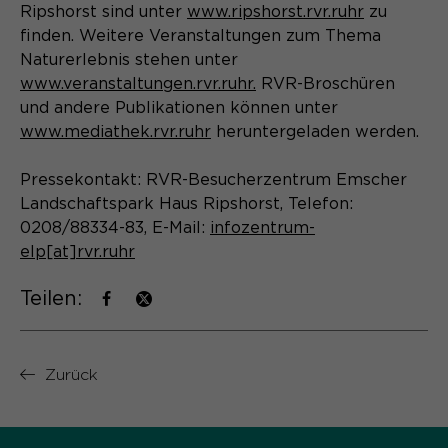
Laufzeit
Schließen des Browsers wieder
Ripshorst sind unter
www.ripshorst.rvr.ruhr
zu
gelöscht.
finden. Weitere Veranstaltungen zum Thema
Naturerlebnis stehen unter
Name
_pk_ref.*
PHPs Standard Sitzungs- Identifikation
Zweck
www.veranstaltungen.rvr.ruhr.
RVR-Broschüren
(Formulare).
Anbieter
Matomo
und andere Publikationen können unter
www.mediathek.rvr.ruhr
heruntergeladen werden.
Laufzeit
6 Monate
Pressekontakt: RVR-Besucherzentrum Emscher
Name
be_typo_user
Zweck
Speichert die Herkunft des Besuchers.
Landschaftspark Haus Ripshorst, Telefon:
Anbieter
0208/88334-83, E-Mail:
infozentrum-
TYPO3
elp[at]rvr.ruhr
Laufzeit
Ende der Sitzung
Name
MATOMO_SESSID
Teilen:
Dieser Cookie teilt der Webseite mit,
Anbieter
Matomo
ob ein Besucher im Typo3-Backend
Zweck
angemeldet ist und die Rechte besitzt
Laufzeit
Sitzung
Zurück
diese zu verwalten.
Temporäre Session-ID, ohne
Zweck
personenbezogene Daten.