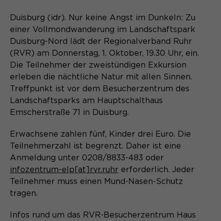
Content Management System dieser
Name
Cookie-Informationen
_pk_id*
Webseite. Diese Basis-Cookies sind
Duisburg (idr). Nur keine Angst im Dunkeln: Zu
unerlässlich, damit Ihr Besuch auf der
Anbieter
Matomo
einer Vollmondwanderung im Landschaftspark
Website angenehm und flüssig wird:
Aktivierung Mehrsprachigkeit
Duisburg-Nord lädt der Regionalverband Ruhr
Sie ermöglichen es der Website, Sie
Laufzeit
Zweck
13 Monate
(RVR) am Donnerstag, 1. Oktober, 19.30 Uhr, ein.
Diese Cookies ermöglichen die automatische
zu erkennen und somit Ihre Sitzung
Übersetzung der Website-Inhalte durch GTranslate.
Die Teilnehmer der zweistündigen Exkursion
offen zu halten. Es speichert bei
Dient zur anonymen
Zweck
erleben die nächtliche Natur mit allen Sinnen.
einem Benutzer-Login für einen
Wiedererkennung eines Besuchers.
Name
Cookie-Informationen
googtrans
Treffpunkt ist vor dem Besucherzentrum des
geschlossenen Bereich die Benutzer-
ID als verschlüsselten Wert (sog.
Landschaftsparks am Hauptschalthaus
Anbieter
GTranslate Inc.
"hash-Wert") zum entsprechenden
Emscherstraße 71 in Duisburg.
Datenbankeintrag des Nutzers.
Laufzeit
1 Jahr
Name
_pk_ses*
Erwachsene zahlen fünf, Kinder drei Euro. Die
Teilnehmerzahl ist begrenzt. Daher ist eine
Speichert die vom Nutzer gewählte
Anbieter
Matomo
Zweck
Anmeldung unter 0208/8833-483 oder
Sprache für die automatische
Name
PHPSESSID
Übersetzung der Website.
infozentrum-elp[at]rvr.ruhr
erforderlich. Jeder
Laufzeit
30 Minuten
Teilnehmer muss einen Mund-Nasen-Schutz
Anbieter
Session-Cookies
tragen.
Speichert vorübergehend Daten der
Zweck
aktuellen Sitzung.
Der Session Cookie wird beim
Infos rund um das RVR-Besucherzentrum Haus