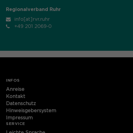
Name
cookie_optin
Regionalverband Ruhr
info[at]rvr.ruhr
Anbieter
Sgalinski
+49 201 2069-0
Laufzeit
1 Monat
Speichert den Zustimmungsstatus des
Zweck
Benutzers für Cookies auf der
aktuellen Domäne.
INFOS
Anreise
Kontakt
Datenschutz
Hinweisgebersystem
Impressum
SERVICE
Leichte Sprache