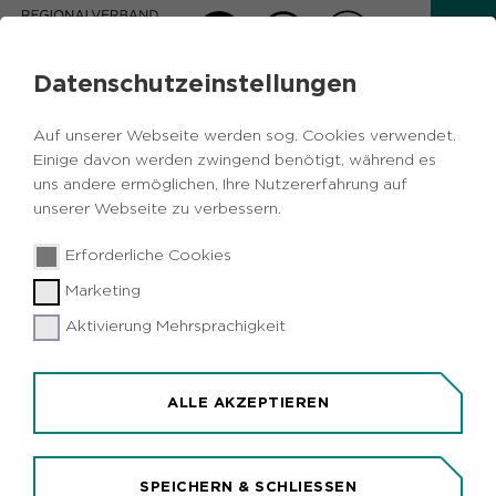
Datenschutzeinstellungen
AKTUELLES
Auf unserer Webseite werden sog. Cookies verwendet.
Zurück
Einige davon werden zwingend benötigt, während es
uns andere ermöglichen, Ihre Nutzererfahrung auf
unserer Webseite zu verbessern.
Kulturelles
Vermischtes
Metropole
20.06.2018
|
Erforderliche Cookies
Ruhr
Dortmund
Marketing
WDR setzt Ruhrgebietsserie
"Phoenixsee" fort
Aktivierung Mehrsprachigkeit
Dortmund/Köln (idr). Der WDR dreht derzeit
wieder in Dortmund. Rund um den Phoenixsee in
ALLE AKZEPTIEREN
Dortmund-Hörde entstehen sechs neue Folgen
der Serie "Phoenixsee". In Fortsetzung der
Episoden, die 2016 ausgestrahlt wurden, wird die
SPEICHERN & SCHLIESSEN