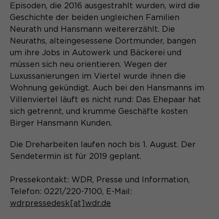
Content Management System dieser
Episoden, die 2016 ausgestrahlt wurden, wird die
Name
Cookie-Informationen
_pk_id*
Webseite. Diese Basis-Cookies sind
Geschichte der beiden ungleichen Familien
unerlässlich, damit Ihr Besuch auf der
Anbieter
Matomo
Neurath und Hansmann weitererzählt. Die
Website angenehm und flüssig wird:
Aktivierung Mehrsprachigkeit
Neuraths, alteingesessene Dortmunder, bangen
Sie ermöglichen es der Website, Sie
Laufzeit
Zweck
13 Monate
um ihre Jobs in Autowerk und Bäckerei und
Diese Cookies ermöglichen die automatische
zu erkennen und somit Ihre Sitzung
Übersetzung der Website-Inhalte durch GTranslate.
müssen sich neu orientieren. Wegen der
offen zu halten. Es speichert bei
Dient zur anonymen
Zweck
Luxussanierungen im Viertel wurde ihnen die
einem Benutzer-Login für einen
Wiedererkennung eines Besuchers.
Name
Cookie-Informationen
googtrans
Wohnung gekündigt. Auch bei den Hansmanns im
geschlossenen Bereich die Benutzer-
ID als verschlüsselten Wert (sog.
Villenviertel läuft es nicht rund: Das Ehepaar hat
Anbieter
GTranslate Inc.
"hash-Wert") zum entsprechenden
sich getrennt, und krumme Geschäfte kosten
Datenbankeintrag des Nutzers.
Birger Hansmann Kunden.
Laufzeit
1 Jahr
Name
_pk_ses*
Die Dreharbeiten laufen noch bis 1. August. Der
Speichert die vom Nutzer gewählte
Anbieter
Matomo
Zweck
Sendetermin ist für 2019 geplant.
Sprache für die automatische
Name
PHPSESSID
Übersetzung der Website.
Laufzeit
30 Minuten
Pressekontakt: WDR, Presse und Information,
Anbieter
Session-Cookies
Telefon: 0221/220-7100, E-Mail:
Speichert vorübergehend Daten der
Zweck
aktuellen Sitzung.
wdrpressedesk[at]wdr.de
Der Session Cookie wird beim