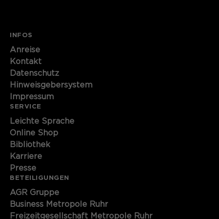
Name
cookie_optin
Anbieter
Sgalinski
INFOS
Anreise
Laufzeit
1 Monat
Kontakt
Datenschutz
Speichert den Zustimmungsstatus des
Hinweisgebersystem
Zweck
Benutzers für Cookies auf der
Impressum
aktuellen Domäne.
SERVICE
Leichte Sprache
Online Shop
Bibliothek
Karriere
Presse
BETEILIGUNGEN
AGR Gruppe
Business Metropole Ruhr
Freizeitgesellschaft Metropole Ruhr