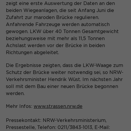
Content Management System dieser
zeigt eine erste Auswertung der Daten an den
Name
Cookie-Informationen
_pk_id*
Webseite. Diese Basis-Cookies sind
beiden Wiegeanlagen, die seit Anfang Juni die
unerlässlich, damit Ihr Besuch auf der
Anbieter
Matomo
Zufahrt zur maroden Brücke regulieren.
Website angenehm und flüssig wird:
Aktivierung Mehrsprachigkeit
Anfahrende Fahrzeuge werden automatisch
Sie ermöglichen es der Website, Sie
Laufzeit
Zweck
13 Monate
gewogen. LKW über 40 Tonnen Gesamtgewicht
Diese Cookies ermöglichen die automatische
zu erkennen und somit Ihre Sitzung
Übersetzung der Website-Inhalte durch GTranslate.
beziehungsweise mit mehr als 11,5 Tonnen
offen zu halten. Es speichert bei
Dient zur anonymen
Zweck
Achslast werden vor der Brücke in beiden
einem Benutzer-Login für einen
Wiedererkennung eines Besuchers.
Name
Cookie-Informationen
googtrans
Richtungen abgeleitet.
geschlossenen Bereich die Benutzer-
ID als verschlüsselten Wert (sog.
Anbieter
GTranslate Inc.
Die Ergebnisse zeigten, dass die LKW-Waage zum
"hash-Wert") zum entsprechenden
Datenbankeintrag des Nutzers.
Schutz der Brücke weiter notwendig sei, so NRW-
Laufzeit
1 Jahr
Name
_pk_ses*
Verkehrsminister Hendrik Wüst. Im nächsten Jahr
soll mit dem Bau einer neuen Brücke begonnen
Speichert die vom Nutzer gewählte
Anbieter
Matomo
Zweck
werden.
Sprache für die automatische
Name
PHPSESSID
Übersetzung der Website.
Laufzeit
30 Minuten
Mehr Infos:
www.strassen.nrw.de
Anbieter
Session-Cookies
Speichert vorübergehend Daten der
Zweck
Pressekontakt: NRW-Verkehrsministerium,
aktuellen Sitzung.
Der Session Cookie wird beim
Pressestelle, Telefon: 0211/3843-1013, E-Mail: