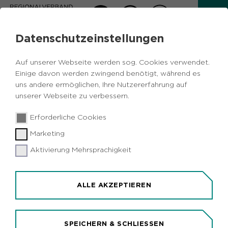
Datenschutzeinstellungen
AKTUELLES
Auf unserer Webseite werden sog. Cookies verwendet.
Zurück
Einige davon werden zwingend benötigt, während es
uns andere ermöglichen, Ihre Nutzererfahrung auf
unserer Webseite zu verbessern.
Verkehr
Metropole Ruhr
NRW
30.07.2019
|
Erforderliche Cookies
Duisburg
Marketing
Wiegeanlage an der A40-Rheinbrücke
stoppt täglich 75 LKW
Aktivierung Mehrsprachigkeit
Düsseldorf/Duisburg (idr). Noch immer versuchen
täglich im Schnitt 75 überladene LKW, die für
ALLE AKZEPTIEREN
Fahrzeuge über 40 Tonnen gesperrte A40-
Rheinbrücke bei Duisburg zu überqueren. Das
zeigt eine erste Auswertung der Daten an den
SPEICHERN & SCHLIESSEN