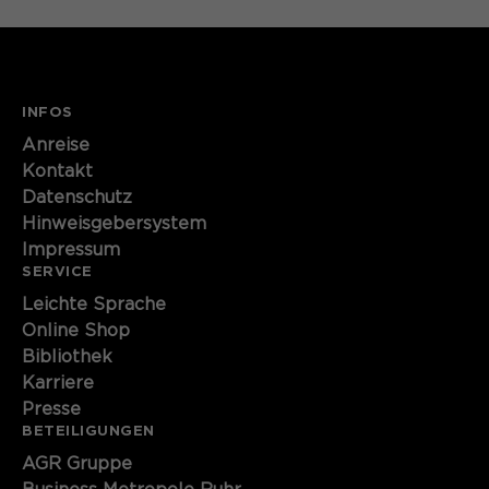
Name
cookie_optin
Anbieter
Sgalinski
INFOS
Laufzeit
1 Monat
Anreise
Kontakt
Speichert den Zustimmungsstatus des
Zweck
Benutzers für Cookies auf der
Datenschutz
aktuellen Domäne.
Hinweisgebersystem
Impressum
SERVICE
Leichte Sprache
Online Shop
Bibliothek
Karriere
Presse
BETEILIGUNGEN
AGR Gruppe