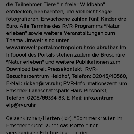
Content Management System dieser
Name
die Teilnehmer Tiere "in freier Wildbahn"
Cookie-Informationen
_pk_id*
Webseite. Diese Basis-Cookies sind
entdecken, beobachten, und vielleicht sogar
unerlässlich, damit Ihr Besuch auf der
Anbieter
Matomo
fotografieren. Erwachsene zahlen fünf, Kinder drei
Website angenehm und flüssig wird:
Aktivierung Mehrsprachigkeit
Euro. Alle Termine des RVR-Programms "Natur
Sie ermöglichen es der Website, Sie
Laufzeit
Zweck
13 Monate
erleben" sowie weitere Veranstaltungen zum
Diese Cookies ermöglichen die automatische
zu erkennen und somit Ihre Sitzung
Übersetzung der Website-Inhalte durch GTranslate.
Thema Umwelt sind unter
offen zu halten. Es speichert bei
Dient zur anonymen
Zweck
einem Benutzer-Login für einen
www.umweltportal.metropoleruhr.de abrufbar. Im
Wiedererkennung eines Besuchers.
Name
Cookie-Informationen
googtrans
geschlossenen Bereich die Benutzer-
Infopool des Portals stehen zudem die Broschüre
ID als verschlüsselten Wert (sog.
"Natur erleben" und weitere Publikationen zum
Anbieter
GTranslate Inc.
"hash-Wert") zum entsprechenden
Download bereit.Pressekontakt: RVR-
Datenbankeintrag des Nutzers.
Laufzeit
1 Jahr
Besucherzentrum Heidhof, Telefon: 02045/40560,
Name
_pk_ses*
E-Mail: ricken@rvr.ruhr; RVR-Informationszentrum
Speichert die vom Nutzer gewählte
Emscher Landschaftspark Haus Ripshorst,
Anbieter
Matomo
Zweck
Sprache für die automatische
Telefon: 0208/88334-83, E-Mail: infozentrum-
Name
PHPSESSID
Übersetzung der Website.
Laufzeit
30 Minuten
elp@rvr.ruhr
Anbieter
Session-Cookies
Speichert vorübergehend Daten der
Gelsenkirchen/Herten (idr). "Sommerkräuter im
Zweck
aktuellen Sitzung.
Emscherbruch" lautet das Motto einer
Der Session Cookie wird beim
vierstündigen Erlebnistour, die der