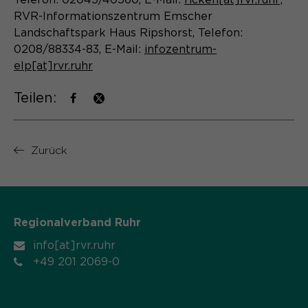
Telefon: 02045/40560, E-Mail:
ricken[at]rvr.ruhr
;
RVR-Informationszentrum Emscher
Landschaftspark Haus Ripshorst, Telefon:
0208/88334-83, E-Mail:
infozentrum-
elp[at]rvr.ruhr
Teilen:
Zurück
Regionalverband Ruhr
info[at]rvr.ruhr
+49 201 2069-0