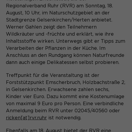
Laufzeit
Schließen des Browsers wieder
Regionalverband Ruhr (RVR) am Sonntag, 18.
gelöscht.
August, 10 Uhr, im Naturschutzgebiet an der
Name
_pk_ref.*
PHPs Standard Sitzungs- Identifikation
Stadtgrenze Gelsenkirchen/Herten anbietet.
Zweck
(Formulare).
Werner Gahlen zeigt den Teilnehmern
Anbieter
Matomo
Wildkräuter und -früchte und erklärt, wie ihre
Inhaltsstoffe wirken. Unterwegs gibt er Tipps zum
Laufzeit
6 Monate
Verarbeiten der Pflanzen in der Küche. Im
Name
be_typo_user
Anschluss an den Rundgang können Naturfreunde
Zweck
Speichert die Herkunft des Besuchers.
dann auch einige Delikatessen selbst probieren.
Anbieter
TYPO3
Treffpunkt für die Veranstaltung ist der
Laufzeit
Ende der Sitzung
Forststützpunkt Emscherbruch, Holzbachstraße 2,
Name
MATOMO_SESSID
in Gelsenkirchen. Erwachsene zahlen sechs,
Dieser Cookie teilt der Webseite mit,
Kinder vier Euro. Dazu kommt eine Kostenumlage
Anbieter
Matomo
ob ein Besucher im Typo3-Backend
Zweck
von maximal 9 Euro pro Person. Eine verbindliche
angemeldet ist und die Rechte besitzt
Laufzeit
Sitzung
Anmeldung beim RVR unter 02045/40560 oder
diese zu verwalten.
ricken[at]rvr.ruhr
ist notwendig.
Temporäre Session-ID, ohne
Zweck
personenbezogene Daten.
Ebenfalls am 18. August bietet der RVR eine