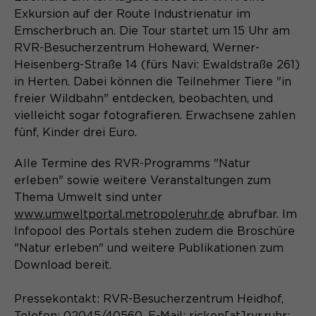
Exkursion auf der Route Industrienatur im
Name
cookie_optin
Emscherbruch an. Die Tour startet um 15 Uhr am
RVR-Besucherzentrum Hoheward, Werner-
Anbieter
Sgalinski
Heisenberg-Straße 14 (fürs Navi: Ewaldstraße 261)
Laufzeit
1 Monat
in Herten. Dabei können die Teilnehmer Tiere "in
freier Wildbahn" entdecken, beobachten, und
Speichert den Zustimmungsstatus des
vielleicht sogar fotografieren. Erwachsene zahlen
Zweck
Benutzers für Cookies auf der
fünf, Kinder drei Euro.
aktuellen Domäne.
Alle Termine des RVR-Programms "Natur
erleben" sowie weitere Veranstaltungen zum
Thema Umwelt sind unter
www.umweltportal.metropoleruhr.de
abrufbar. Im
Infopool des Portals stehen zudem die Broschüre
"Natur erleben" und weitere Publikationen zum
Download bereit.
Pressekontakt: RVR-Besucherzentrum Heidhof,