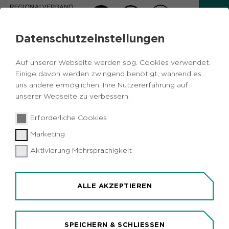
Datenschutzeinstellungen
AKTUELLES
Auf unserer Webseite werden sog. Cookies verwendet.
Zurück
Einige davon werden zwingend benötigt, während es
uns andere ermöglichen, Ihre Nutzererfahrung auf
unserer Webseite zu verbessern.
Freizeit
Vermischtes
Umwelt
07.08.2019
|
Erforderliche Cookies
Gelsenkirchen
Herten
Marketing
Wildkräuter und Industrienatur im
Emscherbruch entdecken
Aktivierung Mehrsprachigkeit
Gelsenkirchen/Herten (idr). "Sommerkräuter im
Emscherbruch" lautet das Motto einer
ALLE AKZEPTIEREN
vierstündigen Erlebnistour, die der
Regionalverband Ruhr (RVR) am Sonntag, 18.
August, 10 Uhr, im Naturschutzgebiet an der
SPEICHERN & SCHLIESSEN