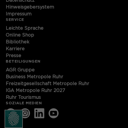
Datenschutz
Hinweisgebersystem
Name
cookie_optin
Impressum
SERVICE
Anbieter
Sgalinski
Leichte Sprache
Laufzeit
1 Monat
Online Shop
Bibliothek
Speichert den Zustimmungsstatus des
Karriere
Zweck
Benutzers für Cookies auf der
Presse
aktuellen Domäne.
BETEILIGUNGEN
AGR Gruppe
Business Metropole Ruhr
Freizeitgesellschaft Metropole Ruhr
IGA Metropole Ruhr 2027
Ruhr Tourismus
SOZIALE MEDIEN