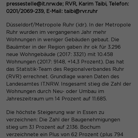
Content Management System dieser
pressestelle@it.nrw.de; RVR, Karim Taibi, Telefon:
Name
Cookie-Informationen
_pk_id*
Webseite. Diese Basis-Cookies sind
0201/2069-239, E-Mail: taibi@rvr.ruhr
unerlässlich, damit Ihr Besuch auf der
Anbieter
Matomo
Website angenehm und flüssig wird:
Aktivierung Mehrsprachigkeit
Düsseldorf/Metropole Ruhr (idr). In der Metropole
Sie ermöglichen es der Website, Sie
Laufzeit
Zweck
13 Monate
Ruhr wurden im vergangenen Jahr mehr
Diese Cookies ermöglichen die automatische
zu erkennen und somit Ihre Sitzung
Wohnungen in weniger Gebäuden gebaut. Die
Übersetzung der Website-Inhalte durch GTranslate.
offen zu halten. Es speichert bei
Dient zur anonymen
Bauämter in der Region gaben ihr ok für 3.296
Zweck
einem Benutzer-Login für einen
Wiedererkennung eines Besuchers.
Name
Cookie-Informationen
googtrans
neue Wohngebäude (2017: 3321) mit 10.458
geschlossenen Bereich die Benutzer-
Wohnungen (2017: 9148, +14,3 Prozent). Das hat
ID als verschlüsselten Wert (sog.
Anbieter
GTranslate Inc.
"hash-Wert") zum entsprechenden
das Statistik-Team des Regionalverbandes Ruhr
Datenbankeintrag des Nutzers.
(RVR) errechnet. Grundlage waren Daten des
Laufzeit
1 Jahr
Name
_pk_ses*
Landesamtes IT.NRW. Insgesamt stieg die Zahl der
Wohnungen durch Neu- oder Umbau im
Speichert die vom Nutzer gewählte
Anbieter
Matomo
Zweck
Sprache für die automatische
Jahreszeitraum um 14 Prozent auf 11.685.
Name
PHPSESSID
Übersetzung der Website.
Laufzeit
30 Minuten
Die höchste Steigerung war in Essen zu
Anbieter
Session-Cookies
verzeichnen: Die Zahl der Baugenehmigungen
Speichert vorübergehend Daten der
Zweck
stieg um 3,1 Prozent auf 2.136. Bochum
aktuellen Sitzung.
Der Session Cookie wird beim
verzeichnete ein Plus von 62 Prozent (plus 794