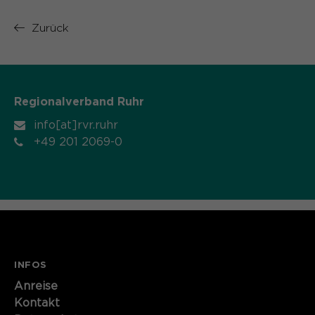
Name
cookie_optin
Zurück
Anbieter
Sgalinski
Laufzeit
1 Monat
Regionalverband Ruhr
Speichert den Zustimmungsstatus des
info[at]rvr.ruhr
Zweck
Benutzers für Cookies auf der
aktuellen Domäne.
+49 201 2069-0
INFOS
Anreise
Kontakt