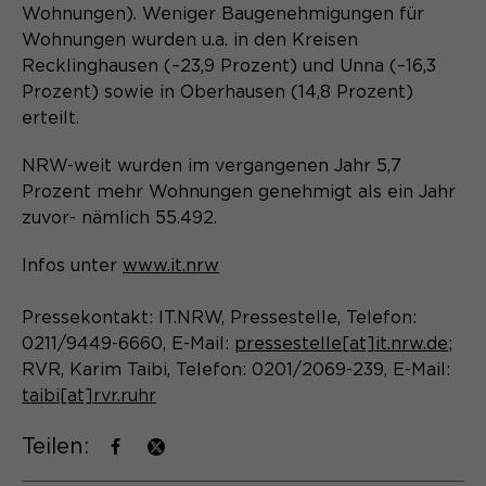
Laufzeit
Schließen des Browsers wieder
Wohnungen). Weniger Baugenehmigungen für
gelöscht.
Wohnungen wurden u.a. in den Kreisen
Recklinghausen (–23,9 Prozent) und Unna (–16,3
Name
_pk_ref.*
PHPs Standard Sitzungs- Identifikation
Zweck
Prozent) sowie in Oberhausen (14,8 Prozent)
(Formulare).
Anbieter
Matomo
erteilt.
Laufzeit
6 Monate
NRW-weit wurden im vergangenen Jahr 5,7
Prozent mehr Wohnungen genehmigt als ein Jahr
Name
be_typo_user
Zweck
Speichert die Herkunft des Besuchers.
zuvor- nämlich 55.492.
Anbieter
TYPO3
Infos unter
www.it.nrw
Laufzeit
Ende der Sitzung
Name
MATOMO_SESSID
Pressekontakt: IT.NRW, Pressestelle, Telefon:
Dieser Cookie teilt der Webseite mit,
0211/9449-6660, E-Mail:
pressestelle[at]it.nrw.de
;
Anbieter
Matomo
ob ein Besucher im Typo3-Backend
RVR, Karim Taibi, Telefon: 0201/2069-239, E-Mail:
Zweck
angemeldet ist und die Rechte besitzt
taibi[at]rvr.ruhr
Laufzeit
Sitzung
diese zu verwalten.
Teilen:
Temporäre Session-ID, ohne
Zweck
personenbezogene Daten.