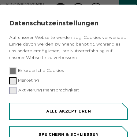
Datenschutzeinstellungen
AKTUELLES
Auf unserer Webseite werden sog. Cookies verwendet.
Zurück
Einige davon werden zwingend benötigt, während es
uns andere ermöglichen, Ihre Nutzererfahrung auf
unserer Webseite zu verbessern.
Vermischtes
Städtebau
Metropole
25.03.2019
|
Erforderliche Cookies
Ruhr
Bochum
Essen
Marketing
Zahl der Baugenehmigungen für
Wohnungen ist im Ruhrgebiet um 14
Aktivierung Mehrsprachigkeit
Prozent gestiegen
Düsseldorf/Metropole Ruhr (idr). In der Metropole
ALLE AKZEPTIEREN
Ruhr wurden im vergangenen Jahr mehr
Wohnungen in weniger Gebäuden gebaut. Die
Bauämter in der Region gaben ihr ok für 3.296
SPEICHERN & SCHLIESSEN