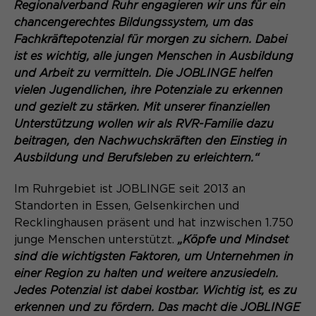
Laufzeit
Schließen des Browsers wieder
Regionalverband Ruhr engagieren wir uns für ein
gelöscht.
chancengerechtes Bildungssystem, um das
Fachkräftepotenzial für morgen zu sichern. Dabei
Name
_pk_ref.*
PHPs Standard Sitzungs- Identifikation
Zweck
ist es wichtig, alle jungen Menschen in Ausbildung
(Formulare).
und Arbeit zu vermitteln. Die JOBLINGE helfen
Anbieter
Matomo
vielen Jugendlichen, ihre Potenziale zu erkennen
Laufzeit
6 Monate
und gezielt zu stärken. Mit unserer finanziellen
Unterstützung wollen wir als RVR-Familie dazu
Name
be_typo_user
Zweck
Speichert die Herkunft des Besuchers.
beitragen, den Nachwuchskräften den Einstieg in
Ausbildung und Berufsleben zu erleichtern.“
Anbieter
TYPO3
Im Ruhrgebiet ist JOBLINGE seit 2013 an
Laufzeit
Ende der Sitzung
Name
MATOMO_SESSID
Standorten in Essen, Gelsenkirchen und
Dieser Cookie teilt der Webseite mit,
Recklinghausen präsent und hat inzwischen 1.750
Anbieter
Matomo
ob ein Besucher im Typo3-Backend
junge Menschen unterstützt.
„Köpfe und Mindset
Zweck
angemeldet ist und die Rechte besitzt
sind die wichtigsten Faktoren, um Unternehmen in
Laufzeit
Sitzung
diese zu verwalten.
einer Region zu halten und weitere anzusiedeln.
Jedes Potenzial ist dabei kostbar. Wichtig ist, es zu
Temporäre Session-ID, ohne
Zweck
erkennen und zu fördern. Das macht die JOBLINGE
personenbezogene Daten.