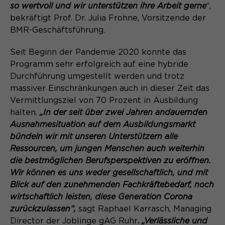
so wertvoll und wir unterstützen ihre Arbeit gerne
“,
Name
cookie_optin
bekräftigt Prof. Dr. Julia Frohne, Vorsitzende der
BMR-Geschäftsführung.
Anbieter
Sgalinski
Seit Beginn der Pandemie 2020 konnte das
Laufzeit
1 Monat
Programm sehr erfolgreich auf eine hybride
Durchführung umgestellt werden und trotz
Speichert den Zustimmungsstatus des
massiver Einschränkungen auch in dieser Zeit das
Zweck
Benutzers für Cookies auf der
Vermittlungsziel von 70 Prozent in Ausbildung
aktuellen Domäne.
halten.
„In der seit über zwei Jahren andauernden
Ausnahmesituation auf dem Ausbildungsmarkt
bündeln wir mit unseren Unterstützern alle
Ressourcen, um jungen Menschen auch weiterhin
die bestmöglichen Berufsperspektiven zu eröffnen.
Wir können es uns weder gesellschaftlich, und mit
Blick auf den zunehmenden Fachkräftebedarf, noch
wirtschaftlich leisten, diese Generation Corona
zurückzulassen“,
sagt Raphael Karrasch, Managing
Director der Joblinge gAG Ruhr
.
„Verlässliche und