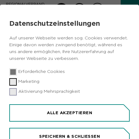
Datenschutzeinstellungen
PRESSEMITTEILUNG
Auf unserer Webseite werden sog. Cookies verwendet.
Zurück
Einige davon werden zwingend benötigt, während es
uns andere ermöglichen, Ihre Nutzererfahrung auf
unserer Webseite zu verbessern.
29.08.2022
|
Wirtschaft, Energie und Abfall
Erforderliche Cookies
Berufseinstieg für junge Menschen
Marketing
fördern: RVR-Gruppe verlängert
Engagement bei der Initiative
Aktivierung Mehrsprachigkeit
JOBLINGE im Ruhrgebiet bis 2024
ALLE AKZEPTIEREN
SPEICHERN & SCHLIESSEN