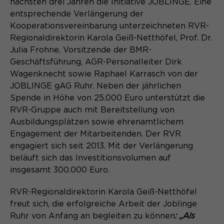
nächsten drei Jahren die Initiative JOBLINGE. Eine
Content Management System dieser
Name
Cookie-Informationen
_pk_id*
Webseite. Diese Basis-Cookies sind
entsprechende Verlängerung der
unerlässlich, damit Ihr Besuch auf der
Kooperationsvereinbarung unterzeichneten RVR-
Anbieter
Matomo
Website angenehm und flüssig wird:
Regionaldirektorin Karola Geiß-Netthöfel, Prof. Dr.
Aktivierung Mehrsprachigkeit
Sie ermöglichen es der Website, Sie
Julia Frohne, Vorsitzende der BMR-
Laufzeit
Zweck
13 Monate
Diese Cookies ermöglichen die automatische
zu erkennen und somit Ihre Sitzung
Geschäftsführung, AGR-Personalleiter Dirk
Übersetzung der Website-Inhalte durch GTranslate.
offen zu halten. Es speichert bei
Dient zur anonymen
Wagenknecht sowie Raphael Karrasch von der
Zweck
einem Benutzer-Login für einen
Wiedererkennung eines Besuchers.
Name
Cookie-Informationen
googtrans
JOBLINGE gAG Ruhr. Neben der jährlichen
geschlossenen Bereich die Benutzer-
Spende in Höhe von 25.000 Euro unterstützt die
ID als verschlüsselten Wert (sog.
Anbieter
GTranslate Inc.
RVR-Gruppe auch mit Bereitstellung von
"hash-Wert") zum entsprechenden
Ausbildungsplätzen sowie ehrenamtlichem
Datenbankeintrag des Nutzers.
Laufzeit
1 Jahr
Name
_pk_ses*
Engagement der Mitarbeitenden. Der RVR
engagiert sich seit 2013. Mit der Verlängerung
Speichert die vom Nutzer gewählte
Anbieter
Matomo
beläuft sich das Investitionsvolumen auf
Zweck
Sprache für die automatische
insgesamt 300.000 Euro.
Name
PHPSESSID
Übersetzung der Website.
Laufzeit
30 Minuten
RVR-Regionaldirektorin Karola Geiß-Netthöfel
Anbieter
Session-Cookies
Speichert vorübergehend Daten der
Zweck
freut sich, die erfolgreiche Arbeit der Joblinge
aktuellen Sitzung.
Der Session Cookie wird beim
Ruhr von Anfang an begleiten zu können
: „Als