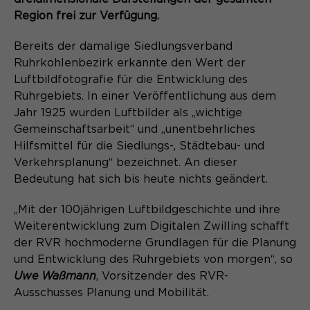
Content Management System dieser
Name
Cookie-Informationen
_pk_id*
Region frei zur Verfügung.
Webseite. Diese Basis-Cookies sind
unerlässlich, damit Ihr Besuch auf der
Anbieter
Matomo
Bereits der damalige Siedlungsverband
Website angenehm und flüssig wird:
Aktivierung Mehrsprachigkeit
Ruhrkohlenbezirk erkannte den Wert der
Sie ermöglichen es der Website, Sie
Laufzeit
Zweck
13 Monate
Luftbildfotografie für die Entwicklung des
Diese Cookies ermöglichen die automatische
zu erkennen und somit Ihre Sitzung
Übersetzung der Website-Inhalte durch GTranslate.
offen zu halten. Es speichert bei
Ruhrgebiets. In einer Veröffentlichung aus dem
Dient zur anonymen
Zweck
einem Benutzer-Login für einen
Jahr 1925 wurden Luftbilder als „wichtige
Wiedererkennung eines Besuchers.
Name
Cookie-Informationen
googtrans
geschlossenen Bereich die Benutzer-
Gemeinschaftsarbeit“ und „unentbehrliches
ID als verschlüsselten Wert (sog.
Hilfsmittel für die Siedlungs-, Städtebau- und
Anbieter
GTranslate Inc.
"hash-Wert") zum entsprechenden
Verkehrsplanung“ bezeichnet. An dieser
Datenbankeintrag des Nutzers.
Laufzeit
1 Jahr
Bedeutung hat sich bis heute nichts geändert.
Name
_pk_ses*
Speichert die vom Nutzer gewählte
„Mit der 100jährigen Luftbildgeschichte und ihre
Anbieter
Matomo
Zweck
Sprache für die automatische
Weiterentwicklung zum Digitalen Zwilling schafft
Name
PHPSESSID
Übersetzung der Website.
Laufzeit
30 Minuten
der RVR hochmoderne Grundlagen für die Planung
und Entwicklung des Ruhrgebiets von morgen“, so
Anbieter
Session-Cookies
Speichert vorübergehend Daten der
Uwe Waßmann
, Vorsitzender des RVR-
Zweck
aktuellen Sitzung.
Ausschusses Planung und Mobilität.
Der Session Cookie wird beim