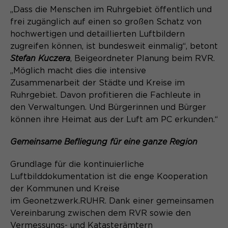
Laufzeit
Schließen des Browsers wieder
„Dass die Menschen im Ruhrgebiet öffentlich und
gelöscht.
frei zugänglich auf einen so großen Schatz von
Name
_pk_ref.*
hochwertigen und detaillierten Luftbildern
PHPs Standard Sitzungs- Identifikation
Zweck
(Formulare).
zugreifen können, ist bundesweit einmalig“, betont
Anbieter
Matomo
Stefan Kuczera
, Beigeordneter Planung beim RVR.
„Möglich macht dies die intensive
Laufzeit
6 Monate
Zusammenarbeit der Städte und Kreise im
Name
be_typo_user
Ruhrgebiet. Davon profitieren die Fachleute in
Zweck
Speichert die Herkunft des Besuchers.
den Verwaltungen. Und Bürgerinnen und Bürger
Anbieter
TYPO3
können ihre Heimat aus der Luft am PC erkunden.“
Laufzeit
Ende der Sitzung
Gemeinsame Befliegung für eine ganze Region
Name
MATOMO_SESSID
Dieser Cookie teilt der Webseite mit,
Grundlage für die kontinuierliche
Anbieter
Matomo
ob ein Besucher im Typo3-Backend
Luftbilddokumentation ist die enge Kooperation
Zweck
angemeldet ist und die Rechte besitzt
der Kommunen und Kreise
Laufzeit
Sitzung
diese zu verwalten.
im Geonetzwerk.RUHR. Dank einer gemeinsamen
Temporäre Session-ID, ohne
Vereinbarung zwischen dem RVR sowie den
Zweck
personenbezogene Daten.
Vermessungs- und Katasterämtern