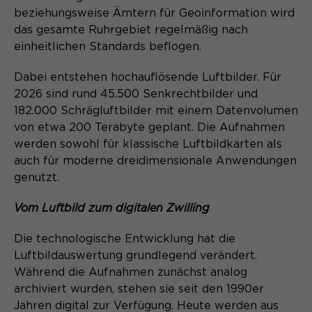
beziehungsweise Ämtern für Geoinformation wird
Name
cookie_optin
das gesamte Ruhrgebiet regelmäßig nach
einheitlichen Standards beflogen.
Anbieter
Sgalinski
Dabei entstehen hochauflösende Luftbilder. Für
Laufzeit
1 Monat
2026 sind rund 45.500 Senkrechtbilder und
Speichert den Zustimmungsstatus des
182.000 Schrägluftbilder mit einem Datenvolumen
Zweck
Benutzers für Cookies auf der
von etwa 200 Terabyte geplant. Die Aufnahmen
aktuellen Domäne.
werden sowohl für klassische Luftbildkarten als
auch für moderne dreidimensionale Anwendungen
genutzt.
Vom Luftbild zum digitalen Zwilling
Die technologische Entwicklung hat die
Luftbildauswertung grundlegend verändert.
Während die Aufnahmen zunächst analog
archiviert wurden, stehen sie seit den 1990er
Jahren digital zur Verfügung. Heute werden aus