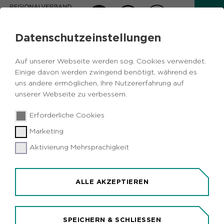
Datenschutzeinstellungen
PRESSEMITTEILUNG
Auf unserer Webseite werden sog. Cookies verwendet.
Zurück
Einige davon werden zwingend benötigt, während es
uns andere ermöglichen, Ihre Nutzererfahrung auf
unserer Webseite zu verbessern.
24.06.2026
|
Daten und Digitales
Erforderliche Cookies
Vom Luftbild zum digitalen Zwilling:
Marketing
RVR dokumentiert seit einem
Jahrhundert die Entwicklung des
Aktivierung Mehrsprachigkeit
Ruhrgebiets
ALLE AKZEPTIEREN
SPEICHERN & SCHLIESSEN