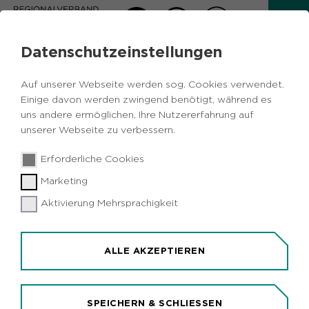
Datenschutzeinstellungen
RADWEGE-BRÜCKE ÜBER DIE
Auf unserer Webseite werden sog. Cookies verwendet.
VOLME IN HAGEN
Einige davon werden zwingend benötigt, während es
uns andere ermöglichen, Ihre Nutzererfahrung auf
VOM HARKORTSEE BIS ZUM
unserer Webseite zu verbessern.
HENGSTEYSEE
Erforderliche Cookies
Die Stadt Hagen beabsichtigt in Kooperation mit
Marketing
dem Regionalverband Ruhr (RVR) die Lücke im
Verlauf des Ruhrtalradweges auf der Südseite der
Aktivierung Mehrsprachigkeit
Ruhr vom Hengsteysee bis zum Harkortsee zu
schließen.
ALLE AKZEPTIEREN
Dazu ist es erforderlich, eine neue
Radwegebrücke über die Volme zu bauen.
SPEICHERN & SCHLIESSEN