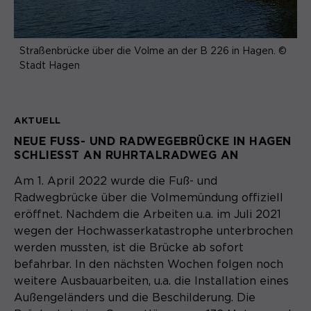
Name
cookie_optin
Anbieter
Sgalinski
Straßenbrücke über die Volme an der B 226 in Hagen. ©
Stadt Hagen
Laufzeit
1 Monat
Speichert den Zustimmungsstatus des
AKTUELL
Zweck
Benutzers für Cookies auf der
aktuellen Domäne.
NEUE FUSS- UND RADWEGEBRÜCKE IN HAGEN S
CHLIESST AN RUHRTALRADWEG AN
Am 1. April 2022 wurde die Fuß- und
Radwegbrücke über die Volmemündung offiziell
eröffnet. Nachdem die Arbeiten u.a. im Juli 2021
wegen der Hochwasserkatastrophe unterbrochen
werden mussten, ist die Brücke ab sofort
befahrbar. In den nächsten Wochen folgen noch
weitere Ausbauarbeiten, u.a. die Installation eines
Außengeländers und die Beschilderung. Die